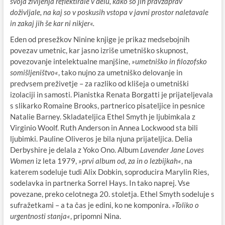
svoja življenja reflektirale v delu, kako so jih pravzaprav
doživljale, na kaj so v poskusih vstopa v javni prostor naletavale
in zakaj jih še kar ni nikjer«.
Eden od presežkov Ninine knjige je prikaz medsebojnih
povezav umetnic, kar jasno izriše umetniško skupnost,
povezovanje intelektualne manjšine,
»umetniško in filozofsko
somišljeništvo«
, tako nujno za umetniško delovanje in
predvsem preživetje – za razliko od klišeja o umetniški
izolaciji in samosti. Pianistka Renata Borgatti je prijateljevala
s slikarko Romaine Brooks, partnerico pisateljice in pesnice
Natalie Barney. Skladateljica Ethel Smyth je ljubimkala z
Virginio Woolf. Ruth Anderson in Annea Lockwood sta bili
ljubimki. Pauline Oliveros je bila njuna prijateljica. Delia
Derbyshire je delala z Yoko Ono. Album
Lavender Jane Loves
Women
iz leta 1979,
»prvi album od, za in o lezbijkah«
, na
katerem sodeluje tudi Alix Dobkin, soproducira Marylin Ries,
sodelavka in partnerka Sorrel Hays. In tako naprej. Vse
povezane, preko celotnega 20. stoletja. Ethel Smyth sodeluje s
sufražetkami – a ta čas je edini, ko ne komponira.
»Toliko o
urgentnosti stanja«
, pripomni Nina.