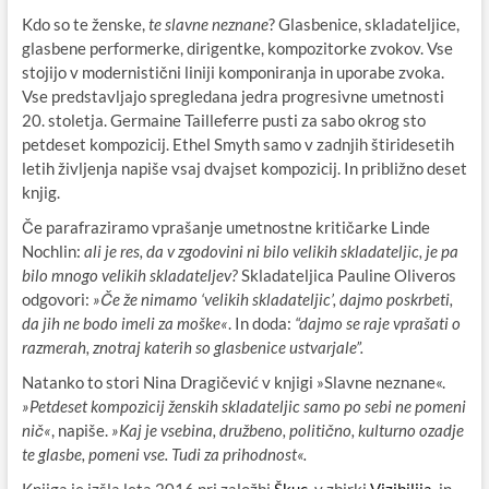
Kdo so te ženske,
te slavne neznane
? Glasbenice, skladateljice,
glasbene performerke, dirigentke, kompozitorke zvokov. Vse
stojijo v modernistični liniji komponiranja in uporabe zvoka.
Vse predstavljajo spregledana jedra progresivne umetnosti
20. stoletja. Germaine Tailleferre pusti za sabo okrog sto
petdeset kompozicij. Ethel Smyth samo v zadnjih štiridesetih
letih življenja napiše vsaj dvajset kompozicij. In približno deset
knjig.
Če parafraziramo vprašanje umetnostne kritičarke Linde
Nochlin:
ali je res, da v zgodovini ni bilo velikih skladateljic, je pa
bilo mnogo velikih skladateljev?
Skladateljica Pauline Oliveros
odgovori:
»Če že nimamo ‘velikih skladateljic’, dajmo poskrbeti,
da jih ne bodo imeli za moške«
. In doda:
“
dajmo se raje vprašati o
razmerah, znotraj katerih so glasbenice ustvarjale”.
Natanko to stori Nina Dragičević v knjigi »Slavne neznane«.
»Petdeset kompozicij ženskih skladateljic samo po sebi ne pomeni
nič«
, napiše.
»Kaj je vsebina, družbeno, politično, kulturno ozadje
te glasbe, pomeni vse. Tudi za prihodnost«.