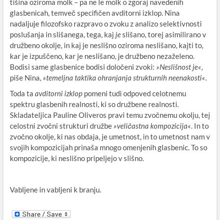
tišina oziroma molk – pa ne le molk o zgoraj navedenih
glasbenicah, temveč specifičen avditorni izklop. Nina
nadaljuje filozofsko razpravo o zvoku z analizo selektivnosti
poslušanja in slišanega, tega, kaj
je
slišano, torej asimilirano v
družbeno okolje, in kaj je neslišno oziroma neslišano, kajti to,
kar je izpuščeno, kar je neslišano, je družbeno nezaželeno.
Bodisi same glasbenice bodisi določeni zvoki:
»Neslišnost je«
,
piše Nina,
»temeljna taktika ohranjanja strukturnih neenakosti«
.
Toda ta
avditorni izklop
pomeni tudi odpoved celotnemu
spektru glasbenih realnosti, ki so družbene realnosti.
Skladateljica Pauline Oliveros pravi temu zvočnemu okolju, tej
celostni zvočni strukturi družbe
»veličastna kompozicija«
. In to
zvočno okolje, ki nas obdaja, je umetnost, in to umetnost nam v
svojih kompozicijah prinaša mnogo omenjenih glasbenic. To so
kompozicije, ki neslišno pripeljejo v slišno.
Vabljene in vabljeni k branju.