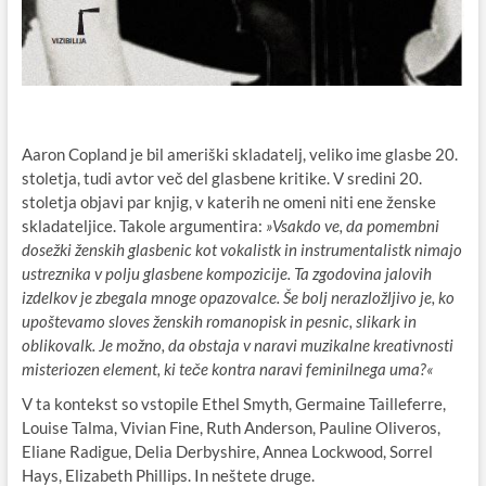
Aaron Copland je bil ameriški skladatelj, veliko ime glasbe 20.
stoletja, tudi avtor več del glasbene kritike. V sredini 20.
stoletja objavi par knjig, v katerih ne omeni niti ene ženske
skladateljice. Takole argumentira:
»Vsakdo ve, da pomembni
dosežki ženskih glasbenic kot vokalistk in instrumentalistk nimajo
ustreznika v polju glasbene kompozicije. Ta zgodovina jalovih
izdelkov je zbegala mnoge opazovalce. Še bolj nerazložljivo je, ko
upoštevamo sloves ženskih romanopisk in pesnic, slikark in
oblikovalk. Je možno, da obstaja v naravi muzikalne kreativnosti
misteriozen element, ki teče kontra naravi feminilnega uma?«
V ta kontekst so vstopile Ethel Smyth, Germaine Tailleferre,
Louise Talma, Vivian Fine, Ruth Anderson, Pauline Oliveros,
Eliane Radigue, Delia Derbyshire, Annea Lockwood, Sorrel
Hays, Elizabeth Phillips. In neštete druge.