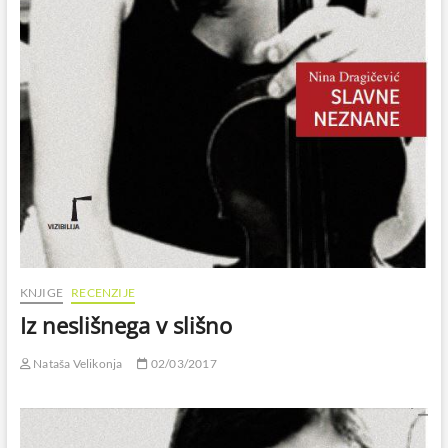
KNJIGE
RECENZIJE
Iz neslišnega v slišno
Nataša Velikonja
02/03/2017