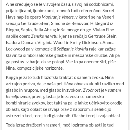
A ne srečujejo se le v svojem času, s svojimi sodobnicami,
prijateljicami, ljubimkami, temveč tudi referenčno: Sorrel
Hays napiše opero
Mapiranje Venere
, v kateri se na Veneri
srečajo Gertrude Stein, Simone de Beauvoir, Hildegard iz
Bingna, Sapfo, Bella Abzug in še mnoge druge. Vivian Fine
napiše opero
Ženske na vrtu
, kjer se srečajo Gertrude Stein,
Isadora Duncan, Virginia Woolf in Emily Dickinson. Annea
Lockwood pa v kompoziciji
Sežiganje klavirja
raje kar zažge
klavir, ta simbol salonske glasbe in meščanske družbe. Ali pa
ga postavi v barje, da se potopi. Vse to pa obenem širi, piše
Nina, kompozicijske horizonte.
Knjiga je zato tudi filozofski traktat o samem zvoku. Nina
vztrajno poziva, da je naša politična obveza ukiniti razliko med
glasbo in hrupom, med glasbo in zvokom.
Zvočnost je v samem
temelju sveta
, pravi, glasba je le zavestno, namensko
kombiniranje zvokov, kot takšna pa je lahko učinkovito orodje
oblasti, kajti oblast se izvaja prav z naborom, s selekcijo
ustreznih kod, torej tudi glasbenih. Glasbo torej izvaja oblast.
Toda izraz družbenih razmerij moči oziroma oblasti je tudi