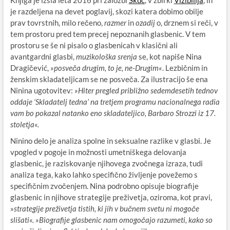
Knjiga je izšla leta 2016 pri založbi
Škuc
, v zbirki
Vizibilija
, in
je razdeljena na devet poglavij, skozi katera dobimo obilje
prav tovrstnih, milo rečeno,
razmer
in
ozadij
o, drznem si reči, v
tem prostoru pred tem precej nepoznanih glasbenic. V tem
prostoru se še ni pisalo o glasbenicah v klasični ali
avantgardni glasbi,
muzikološka srenja
se, kot napiše Nina
Dragičević,
»posveča drugim, to je, ne-Drugim«
. Lezbičnim in
ženskim skladateljicam se ne posveča. Za ilustracijo še ena
Ninina ugotovitev:
»Hiter pregled približno sedemdesetih tednov
oddaje ‘Skladatelj tedna’ na tretjem programu nacionalnega radia
vam bo pokazal natanko eno skladateljico, Barbaro Strozzi iz 17.
stoletja«.
Ninino delo je analiza spolne in seksualne razlike v glasbi. Je
vpogled v pogoje in možnosti umetniškega delovanja
glasbenic, je raziskovanje njihovega zvočnega izraza, tudi
analiza tega, kako lahko specifično življenje povežemo s
specifičnim zvočenjem. Nina podrobno opisuje biografije
glasbenic in njihove strategije preživetja, oziroma, kot pravi,
»
strategije preživetja tistih, ki jih v bučnem svetu ni mogoče
slišati«. »Biografije glasbenic nam omogočajo razumeti, kako so