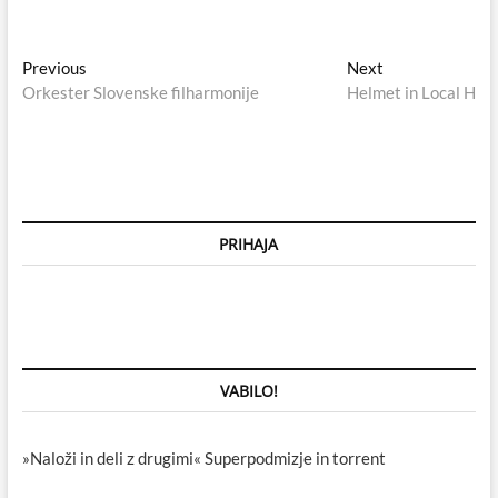
Navigacija
Previous
Next
Previous
Next
post:
post:
Orkester Slovenske filharmonije
Helmet in Local H
prispevka
PRIHAJA
VABILO!
»Naloži in deli z drugimi« Superpodmizje in torrent