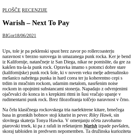
PLOŠČE
RECENZIJE
Warish – Next To Pay
BIGor
18/06/2021
Ups, tole je pa peklenski spust brez zavor po rollercoasterju
naravnost v brezno surovega in umazanega punk rocka. Ker je bend
iz Kalifornije, natančneje iz San Diega, nikar ne pomislite, da gre za
kakšen tra-la-la punk rock. Opravka imamo s potomci dobre stare
(kalifornijske) punk rock šole, ki v novem veku melje adrenalinsko
mešanico nabritega punka in hard corea ter ju koherentno cepi s
trdim in mračnim rockom, udarnim metalom, nasršenim noise
rockom in opojnimi substancami stonerja. Napadajo z odvrnjenimi
ojačevalci do konca in s krepkimi ritmi in šusi vračajo upanje v
rudimentarni punk rock. Brez filozofiranja tolčejo naravnost v črno.
Na čelu klasičnega rockovskega tria naelektrene kitare, brnečega
basa in gromkih bobnov stoji kitarist in pevec
Riley Hawk
, sin
slovitega skaterja Tonya Hawka. V omenjanju očeta zavohamo
piarovski trnek, ki pa z rafali in rešetanjem
Warish
izpade pavšalen,
skoraj tabloiden in predvsem nepomemben. Ta družinska kurioziteta