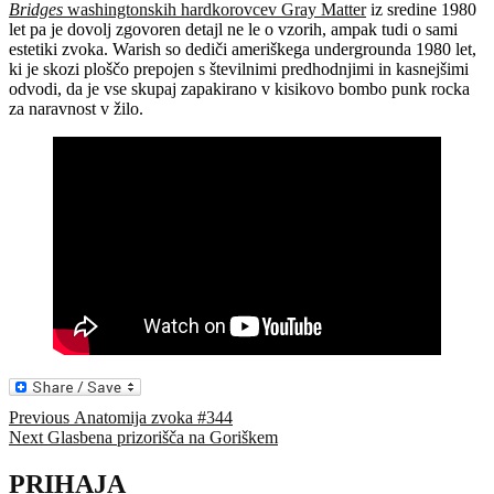
Bridges
washingtonskih hardkorovcev Gray Matter
iz sredine 1980
let pa je dovolj zgovoren detajl ne le o vzorih, ampak tudi o sami
estetiki zvoka. Warish so dediči ameriškega undergrounda 1980 let,
ki je skozi ploščo prepojen s številnimi predhodnjimi in kasnejšimi
odvodi, da je vse skupaj zapakirano v kisikovo bombo punk rocka
za naravnost v žilo.
Navigacija
Previous
Previous
Anatomija zvoka #344
Next
post:
Next
Glasbena prizorišča na Goriškem
prispevka
post:
PRIHAJA