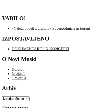
VABILO!
»Naloži in deli z drugimi« Superpodmizje in torrent
IZPOSTAVLJENO
DOKUMENTARCI IN KONCERTI
O Novi Muski
Kolofon
Izdajatelj
Obvestila
Arhiv
Arhiv