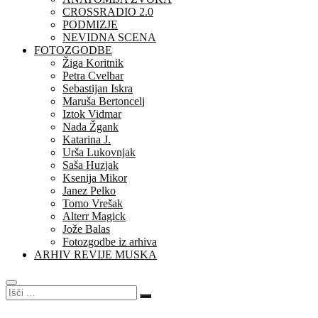
CROSSRADIO 2.0
PODMIZJE
NEVIDNA SCENA
FOTOZGODBE
Žiga Koritnik
Petra Cvelbar
Sebastijan Iskra
Maruša Bertoncelj
Iztok Vidmar
Nada Žgank
Katarina J.
Urša Lukovnjak
Saša Huzjak
Ksenija Mikor
Janez Pelko
Tomo Vrešak
Alterr Magick
Jože Balas
Fotozgodbe iz arhiva
ARHIV REVIJE MUSKA
Išči
…