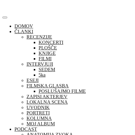
Skip
to
content
DOMOV
ČLANKI
RECENZIJE
KONCERTI
PLOŠČE
KNJIGE
FILMI
INTERVJUJI
SEDEM
5ka
ESEJI
FILMSKA GLASBA
POSLUŠAJMO FILME
ZAPISI AKTERJEV
LOKALNA SCENA
UVODNIK
PORTRETI
KOLUMNA
MOJ ALBUM
PODCAST
ANATOMIJA ZVOKA