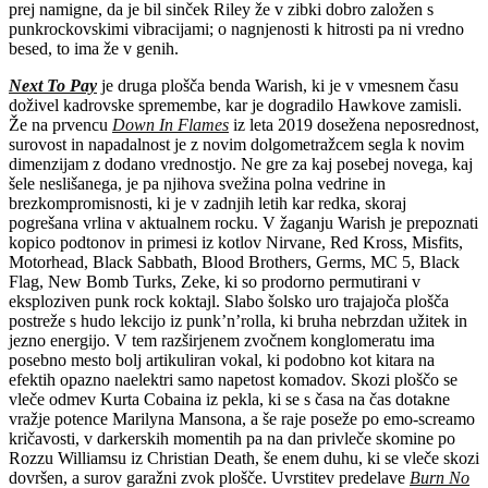
prej namigne, da je bil sinček Riley že v zibki dobro založen s
punkrockovskimi vibracijami; o nagnjenosti k hitrosti pa ni vredno
besed, to ima že v genih.
Next To Pay
je druga plošča benda Warish, ki je v vmesnem času
doživel kadrovske spremembe, kar je dogradilo Hawkove zamisli.
Že na prvencu
Down In Flames
iz leta 2019 dosežena neposrednost,
surovost in napadalnost je z novim dolgometražcem segla k novim
dimenzijam z dodano vrednostjo. Ne gre za kaj posebej novega, kaj
šele neslišanega, je pa njihova svežina polna vedrine in
brezkompromisnosti, ki je v zadnjih letih kar redka, skoraj
pogrešana vrlina v aktualnem rocku. V žaganju Warish je prepoznati
kopico podtonov in primesi iz kotlov Nirvane, Red Kross, Misfits,
Motorhead, Black Sabbath, Blood Brothers, Germs, MC 5, Black
Flag, New Bomb Turks, Zeke, ki so prodorno permutirani v
eksploziven punk rock koktajl. Slabo šolsko uro trajajoča plošča
postreže s hudo lekcijo iz punk’n’rolla, ki bruha nebrzdan užitek in
jezno energijo. V tem razširjenem zvočnem konglomeratu ima
posebno mesto bolj artikuliran vokal, ki podobno kot kitara na
efektih opazno naelektri samo napetost komadov. Skozi ploščo se
vleče odmev Kurta Cobaina iz pekla, ki se s časa na čas dotakne
vražje potence Marilyna Mansona, a še raje poseže po emo-screamo
kričavosti, v darkerskih momentih pa na dan privleče skomine po
Rozzu Williamsu iz Christian Death, še enem duhu, ki se vleče skozi
dovršen, a surov garažni zvok plošče. Uvrstitev predelave
Burn No