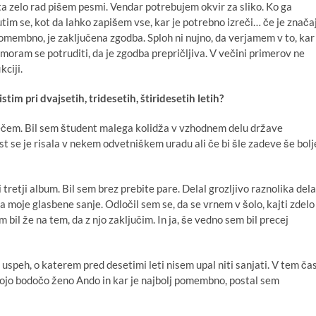
ta zelo rad pišem pesmi. Vendar potrebujem okvir za sliko. Ko ga
m se, kot da lahko zapišem vse, kar je potrebno izreči… če je znača
 pomembno, je zaključena zgodba. Sploh ni nujno, da verjamem v to, kar
moram se potruditi, da je zgodba prepričljiva. V večini primerov ne
kciji.
im pri dvajsetih, tridesetih, štiridesetih letih?
o rečem. Bil sem študent malega kolidža v vzhodnem delu države
 se je risala v nekem odvetniškem uradu ali če bi šle zadeve še bolj
tretji album. Bil sem brez prebite pare. Delal grozljivo raznolika dela
a moje glasbene sanje. Odločil sem se, da se vrnem v šolo, kajti zdelo
 bil že na tem, da z njo zaključim. In ja, še vedno sem bil precej
uspeh, o katerem pred desetimi leti nisem upal niti sanjati. V tem ča
 mojo bodočo ženo Ando in kar je najbolj pomembno, postal sem