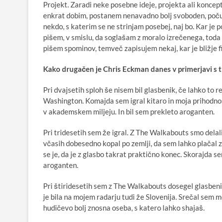
Projekt. Zaradi neke posebne ideje, projekta ali koncep
enkrat dobim, postanem nenavadno bolj svoboden, počuti
nekdo, s katerim se ne strinjam posebej, naj bo. Kar je
pišem, v smislu, da soglašam z moralo izrečenega, toda 
pišem spominov, temveč zapisujem nekaj, kar je bližje fi
Kako drugačen je Chris Eckman danes v primerjavi s tist
Pri dvajsetih sploh še nisem bil glasbenik, če lahko t
Washington. Komajda sem igral kitaro in moja prihodnost
v akademskem miljeju. In bil sem prekleto aroganten.
Pri tridesetih sem že igral. Z The Walkabouts smo delali 
včasih dobesedno kopal po zemlji, da sem lahko plačal z
se je, da je z glasbo takrat praktično konec. Skorajda sem
aroganten.
Pri štiridesetih sem z The Walkabouts dosegel glasbeni 
je bila na mojem radarju tudi že Slovenija. Srečal sem
hudičevo bolj znosna oseba, s katero lahko shajaš.