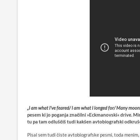
„I am what I’ve feared/ I am what I longed for/ Many moo
pesem ki jo poganja značilni »Eckmanovski« drive. Mim
tu pa tam odluščiš tudi kakšen avtobiografski odkruš
Pisal sem tudi čiste avtobiografske pesmi, toda menim, da