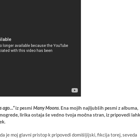
ns ago…“
iz pesmi
Many Moons
. Ena mojih najljubših pesmi z albuma,
ogrede, lirika ostaja še vedno tvoja močna stran, iz pripovedi lah
ek.
 je moj glavni pristop k pripovedi domišljijski, fikcija torej, seveda