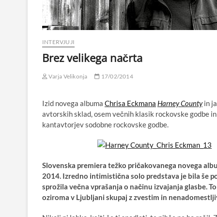
INTERVJUJI
Brez velikega načrta
Varja Velikonja
17/02/2014
Izid novega albuma
Chrisa Eckmana
Harney County
in j
avtorskih sklad, osem večnih klasik rockovske godbe in 
kantavtorjev sodobne rockovske godbe.
Slovenska premiera težko pričakovanega novega al
2014. Izredno intimistična solo predstava je bila še 
sprožila večna vprašanja o načinu izvajanja glasbe. To
oziroma v Ljubljani skupaj z zvestim in nenadomestl