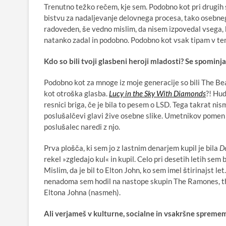
Trenutno težko rečem, kje sem. Podobno kot pri drugih s
bistvu za nadaljevanje delovnega procesa, tako osebneg
radoveden, še vedno mislim, da nisem izpovedal vsega, k
natanko zadal in podobno. Podobno kot vsak tipam v te
Kdo so bili tvoji glasbeni heroji mladosti? Se spominjaš 
Podobno kot za mnoge iz moje generacije so bili The Beat
kot otroška glasba.
Lucy in the Sky With Diamonds
?!
Hudi
resnici briga, če je bila to pesem o LSD. Tega takrat nis
poslušalčevi glavi žive osebne slike. Umetnikov pomen
poslušalec naredi z njo.
Prva plošča, ki sem jo z lastnim denarjem kupil je bila
D
rekel »zgledajo kul« in kupil. Celo pri desetih letih sem
Mislim, da je bil to Elton John, ko sem imel štirinajst le
nenadoma sem hodil na nastope skupin
The Ramones, th
Eltona Johna (nasmeh)
.
Ali verjameš v kulturne, socialne in vsakršne spremem