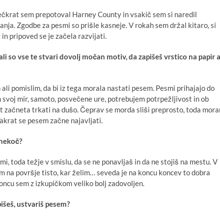
čkrat sem prepotoval Harney County in vsakič sem si naredil
nja. Zgodbe za pesmi so prišle kasneje. V rokah sem držal kitaro, si
z in pripoved se je začela razvijati.
li so vse te stvari dovolj močan motiv, da zapišeš vrstico na papir a
 ali pomislim, da bi iz tega morala nastati pesem. Pesmi prihajajo do
svoj mir, samoto, posvečene ure, potrebujem potrpežljivost in ob
st začneta trkati na dušo. Čeprav se morda sliši preprosto, toda mor
 Takrat se pesem začne najavljati.
 nekoč?
smi, toda težje v smislu, da se ne ponavljaš in da ne stojiš na mestu. V
im na površje tisto, kar želim… seveda je na koncu koncev to dobra
oncu sem z izkupičkom veliko bolj zadovoljen.
apišeš, ustvariš pesem?