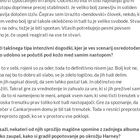
Zelo si izpostavljen in ranljiv. Občinstvo vidi in sliši najmanjši gib in
stopu doprinese precej stabilnosti. Je veliko bolj zanesljiv in soliden
avlja določen izziv. Čeprav sem izrazito »bendovski« človek, nekdo, k
sem vedno bolj igral takole okleščeno in tudi tu je veliko svobode. Stva
š na odru, težje je biti spontan. Včasih potrebujejo pesmi povsem
o je, če uspeš reagirati na vse te stvari.
takšnega tipa intenzivni dogodki, kjer je ves scenarij osredotoče
? Kako udobno se počutiš pod kožo med samim nastopom?
to v sebi, rojeni so za oder, toda to definitivno nisem jaz. Bolj kot ne,
 naj bo to dobro ali slabo, se je zdelo logično, da jih tudi delim.
jih napisal dovolj, da sem lahko postal tak. In občinstvo me
žiti. Takrat gre za vrednotenje in zahvalo za ure, ki si jih preživel sa
m, da to ni namenjeno le meni, ampak vsem nam, ki smo tisti trenutek v
oska trenutku prav toliko kot tudi nastopajoči. Gre za spoznanje, da
 večer v Cankarjevem domu je bil tak trenutek. Toda v resnici preprost
reprosto zgodi, ko se v prostoru vse poklopi.
saži, nekateri od njih sprožijo magične spomine z zadnjega albuma
hko zaupaš, kako si gradil popotovanje po okrožju Harney?