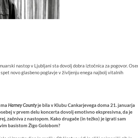
anuarski nastop v Ljubljani sta dovolj dobra iztočnica za pogovor. Os
spet novo glasbeno poglavje v življenju enega najbolj vitalnih
buma
Harney County
je bila v Klubu Cankarjevega doma 21. januarja
posebej v prvem delu koncerta dovolj emotivno ekspresivna, da je
rej, začniva z nastopom. Kako drugače (in težko) je igrati sam
jivim basistom Žigo Golobom?