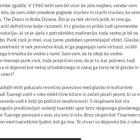
embe zgodile. V 1960 letih sem bil sicer še zelo majhen, vendar sem
, bilo, da sem videl zmedene poglede staršev in starih staršev, ko sem
 The Doors in Boba Dylana. Šlo je za nek skrivni jezik, ki smo ga,
starši definitivno bolje razumeli. In z glasbo so prišle tudi spremembe
revolucija«, ki se je ujela v potrošniško mašinerijo, toda vedno je bil na
asbo. Punk rock je imel, vsaj zame, podoben spreminjajoč efekt. Glasba 
 umetnost ni nek posvečen klub, ki ga poganjajo sami virtuozi, so bili
nega trenutka še vedno z nami. Sam vem, da te ideje še vedno
do imenuje punk rock, toda prepričan sem, da je to, kar počnem, tudi
 ni dojemal kot nekaj ortodoksnega in zakaj ga torej ne bi glasba in
h smeri?
 zadnjih letih pokazalo resnično povezavo med glasbo in kulturnimi
 Tuaregi vzeli v roke električne kitare in začeli pisati pesmi, ki so v
eveda vodi k želji po politični neodvisnosti. S skupinami kot sta
nemogoče predstavljati sedanji tuareški upor brez njegovega glasbeneg
e Tuarege povezani v eno, sta eno in isto. Brez skupin kot
Tinariwen
s
gon med tuareškimi ljudmi, kot ga ima. Te stvari so dejansko šle z roko