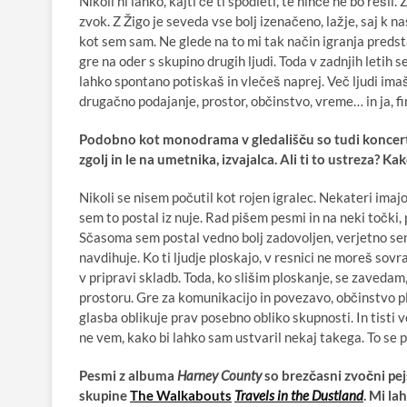
Nikoli ni lahko, kajti če ti spodleti, te nihče ne bo rešil. 
zvok. Z Žigo je seveda vse bolj izenačeno, lažje, saj k na
kot sem sam. Ne glede na to mi tak način igranja predst
gre na oder s skupino drugih ljudi. Toda v zadnjih letih 
lahko spontano potiskaš in vlečeš naprej. Več ljudi ima
drugačno podajanje, prostor, občinstvo, vreme… in ja, fin
Podobno kot monodrama v gledališču so tudi koncerti 
zgolj in le na umetnika, izvajalca. Ali ti to ustreza
Nikoli se nisem počutil kot rojen igralec. Nekateri imajo 
sem to postal iz nuje. Rad pišem pesmi in na neki točki, pa
Sčasoma sem postal vedno bolj zadovoljen, verjetno sem 
navdihuje. Ko ti ljudje ploskajo, v resnici ne moreš sovra
v pripravi skladb. Toda, ko slišim ploskanje, se zaveda
prostoru. Gre za komunikacijo in povezavo, občinstvo pl
glasba oblikuje prav posebno obliko skupnosti. In tisti
ne vem, kako bi lahko sam ustvaril nekaj takega. To se p
Pesmi z albuma
Harney County
so brezčasni zvočni pej
skupine
The Walkabouts
T
ravels in the Dustland
. Mi la