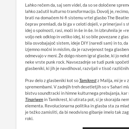
Lahko rečem da, saj sem videl, da so se določene sprem
lahko začutil kulturno transformacijo. Dovolj je, recimo
brati na domačem hi-fi sistemu vrtel glasbo The Beatles,
čeprav premladi, da bi ga v celoti dojeli, v primerjavi s 
idej o spolnosti, rasi, moči in še in še. In izbruhnila je »
voljo nek odklop in veliko idej, ki so bile povezane z gl
bila osvobajajoč sistem, ideje DIY (naredi sam) in to, da
izjemno močni in mislim, da je razvejenost tega glasbe
odmevajo v meni. Že dolgo nisem igral glasbe, ki jo nek
neke vrste punk rock. Navsezadnje se tudi punk spočetka
glasbeniki, ki jih je navdihoval, razvijali v tisoč različni
Prav delo z glasbeniki kot so
Tamikrest
z Malija, mi je v
spremembami. V zadnjih treh desetletjih so v Sahari mladi
bistvu soundtracki in himne kulturnega prebujanja, kar s
Tinariwen
in
Tamikrest
, ki utirata pot, si je skorajda 
elementa. Revolucionarna politika in glasba sta za mlad
je težko zamisliti, da bi neodvisno gibanje imelo tak za
roki.