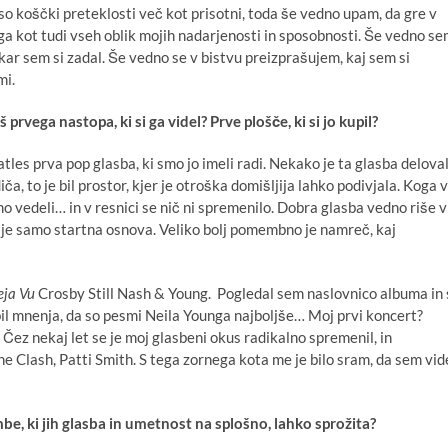
o koščki preteklosti več kot prisotni, toda še vedno upam, da gre v
a kot tudi vseh oblik mojih nadarjenosti in sposobnosti. Še vedno s
ar sem si zadal. Še vedno se v bistvu preizprašujem, kaj sem si
mi.
prvega nastopa, ki si ga videl? Prve plošče, ki si jo kupil?
les prva pop glasba, ki smo jo imeli radi. Nekako je ta glasba delova
ča, to je bil prostor, kjer je otroška domišljija lahko podivjala. Koga v
mo vedeli… in v resnici se nič ni spremenilo. Dobra glasba vedno riše v
 je samo startna osnova. Veliko bolj pomembno je namreč, kaj
eja Vu
Crosby Still Nash & Young.
Pogledal sem naslovnico albuma in 
 bil mnenja, da so pesmi
Neila Younga
najboljše… Moj prvi koncert?
t. Čez nekaj let se je moj glasbeni okus radikalno spremenil, in
e Clash, Patti Smith
. S tega zornega kota me je bilo sram, da sem vid
be, ki jih glasba in umetnost na splošno, lahko sprožita?