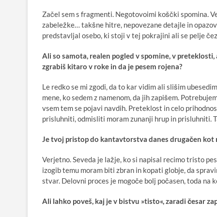
Začel sem s fragmenti. Negotovoimi koščki spomina. Ve
zabeležke… takšne hitre, nepovezane detajle in opazova
predstavljal osebo, ki stoji v tej pokrajini ali se pelje če
Ali so samota, realen pogled v spomine, v preteklosti, a
zgrabiš kitaro v roke in da je pesem rojena?
Le redko se mi zgodi, da to kar vidim ali slišim ubesedim
mene, ko sedem z namenom, da jih zapišem. Potrebujem 
vsem tem se pojavi navdih. Preteklost in celo prihodno
prisluhniti, odmisliti moram zunanji hrup in prisluhniti.
Je tvoj pristop do kantavtorstva danes drugačen kot
Verjetno. Seveda je lažje, ko si napisal recimo tristo pe
izogib temu moram biti zbran in kopati globje, da sprav
stvar. Delovni proces je mogoče bolj počasen, toda na k
Ali lahko poveš, kaj je v bistvu »tisto«, zaradi česar z