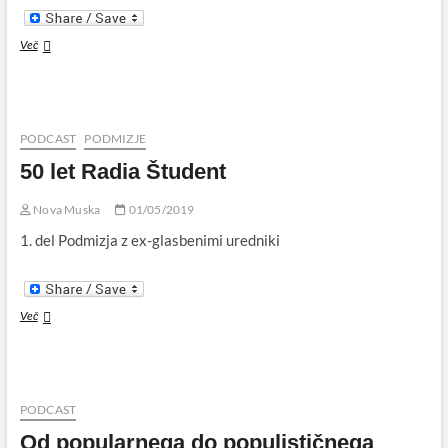
50
Več
let
Radia
Študent
PODCAST
PODMIZJE
50 let Radia Študent
Nova Muska
01/05/2019
1. del Podmizja z ex-glasbenimi uredniki
50
Več
let
Radia
Študent
PODCAST
Od popularnega do populističnega