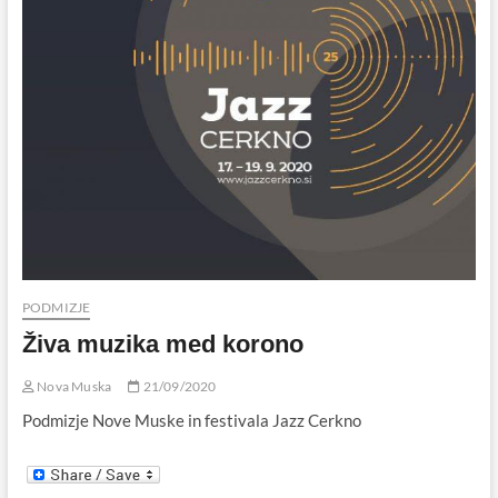
PODMIZJE
Živa muzika med korono
Nova Muska
21/09/2020
Podmizje Nove Muske in festivala Jazz Cerkno