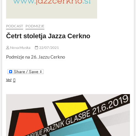
PODCAST
PODMIZJE
Četrt stoletja Jazza Cerkno
Nova Muska
22/07/2021
Podmizje na 26. Jazzu Cerkno
Četrt
Več
stoletja
Jazza
Cerkno