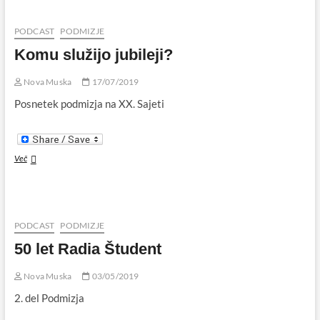
Quarantine
Mix
PODCAST
PODMIZJE
Komu služijo jubileji?
Nova Muska
17/07/2019
Posnetek podmizja na XX. Sajeti
Komu
Več
služijo
jubileji?
PODCAST
PODMIZJE
50 let Radia Študent
Nova Muska
03/05/2019
2. del Podmizja