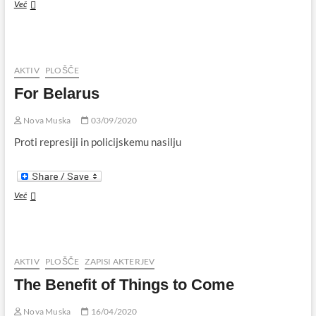
Živa
Več
muzika
med
korono
AKTIV
PLOŠČE
For Belarus
Nova Muska
03/09/2020
Proti represiji in policijskemu nasilju
For
Več
Belarus
AKTIV
PLOŠČE
ZAPISI AKTERJEV
The Benefit of Things to Come
Nova Muska
16/04/2020