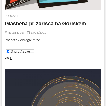
PODCAST
Glasbena prizorišča na Goriškem
Nova Muska
23/06/2021
Posnetek okrogle mize
Glasbena
Več
prizorišča
na
Goriškem