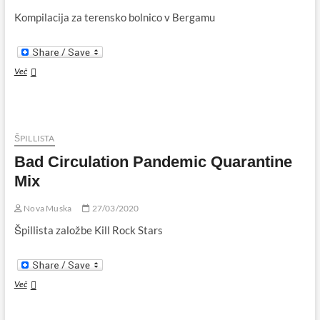
Kompilacija za terensko bolnico v Bergamu
The
Več
Benefit
of
Things
to
Come
ŠPILLISTA
Bad Circulation Pandemic Quarantine
Mix
Nova Muska
27/03/2020
Špillista založbe Kill Rock Stars
Bad
Več
Circulation
Pandemic