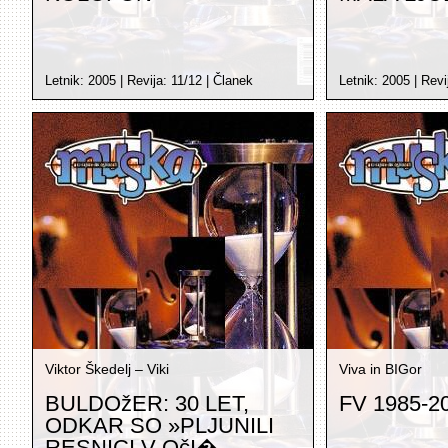
Letnik:
2005
| Revija:
11/12
|
Članek
Letnik:
2005
| Revi
Viktor Škedelj – Viki
Viva in BIGor
BULDOžER: 30 LET,
FV 1985-2
ODKAR SO »PLJUNILI
RESNICI V OčI�...