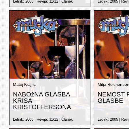
Letnik:
2005
| Revija:
11/12
|
Članek
Letnik:
2005
| Revi
Matej Krajnc
Mitja Reichenber
NABOžNA GLASBA
NEMOST 
KRISA
GLASBE
KRISTOFFERSONA
Letnik:
2005
| Revija:
11/12
|
Članek
Letnik:
2005
| Revi