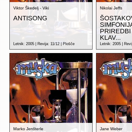
Viktor Škedelj - Viki
Nikolai Jeffs
ANTISONG
ŠOSTAKOV
SIMFONIJA
PRIREDBI
KLAV...
Letnik:
2005
| Revija:
11/12
|
Plošče
Letnik:
2005
| Revi
Marko Jenšterle
Jane Weber