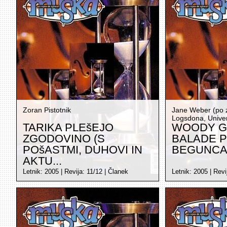
Zoran Pistotnik
Jane Weber (po z
Logsdona, Univer
TARIKA PLEšEJO
WOODY G
ZGODOVINO (S
BALADE 
POšASTMI, DUHOVI IN
BEGUNC
AKTU...
Letnik:
2005
| Revija:
11/12
|
Članek
Letnik:
2005
| Revi