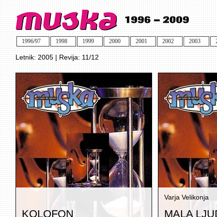
1996/97
1998
1999
2000
2001
2002
2003
Letnik: 2005 | Revija: 11/12
Varja Velikonja
KOLOFON
MALA LJU