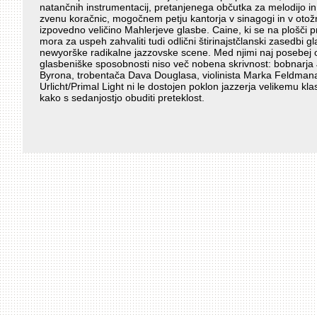
natančnih instrumentacij, pretanjenega občutka za melodijo in
zvenu koračnic, mogočnem petju kantorja v sinagogi in v otožni
izpovedno veličino Mahlerjeve glasbe. Caine, ki se na plošči pre
mora za uspeh zahvaliti tudi odlični štirinajstčlanski zasedbi g
newyorške radikalne jazzovske scene. Med njimi naj posebej o
glasbeniške sposobnosti niso več nobena skrivnost: bobnarja 
Byrona, trobentača Dava Douglasa, violinista Marka Feldmana
Urlicht/Primal Light ni le dostojen poklon jazzerja velikemu kla
kako s sedanjostjo obuditi preteklost.