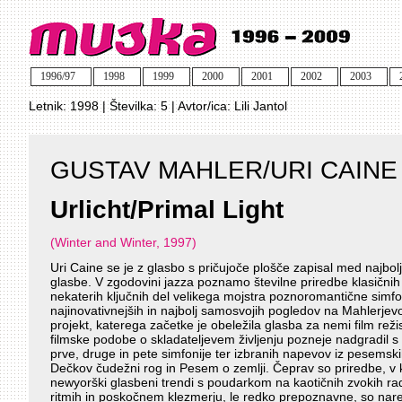
1996/97
1998
1999
2000
2001
2002
2003
Letnik:
1998
| Številka:
5
| Avtor/ica:
Lili Jantol
GUSTAV MAHLER/URI CAINE
Urlicht/Primal Light
(Winter and Winter, 1997)
Uri Caine se je z glasbo s pričujoče plošče zapisal med najbol
glasbe. V zgodovini jazza poznamo številne priredbe klasičn
nekaterih ključnih del velikega mojstra poznoromantične simfo
najinovativnejših in najbolj samosvojih pogledov na Mahlerje
projekt, katerega začetke je obeležila glasba za nemi film reži
filmske podobe o skladateljevem življenju pozneje nadgradil s
prve, druge in pete simfonije ter izbranih napevov iz pesemski
Dečkov čudežni rog in Pesem o zemlji. Čeprav so priredbe, v 
newyorški glasbeni trendi s poudarkom na kaotičnih zvokih rad
ritmih in poskočnem klezmerju, le redko prepoznavne, so narej