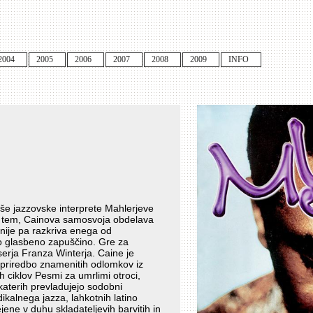
2004
2005
2006
2007
2008
2009
INFO
jše jazzovske interprete Mahlerjeve
ih tem, Cainova samosvoja obdelava
nije pa razkriva enega od
vo glasbeno zapuščino. Gre za
serja Franza Winterja. Caine je
 priredbo znamenitih odlomkov iz
h ciklov Pesmi za umrlimi otroci,
katerih prevladujejo sodobni
ikalnega jazza, lahkotnih latino
ene v duhu skladateljevih barvitih in