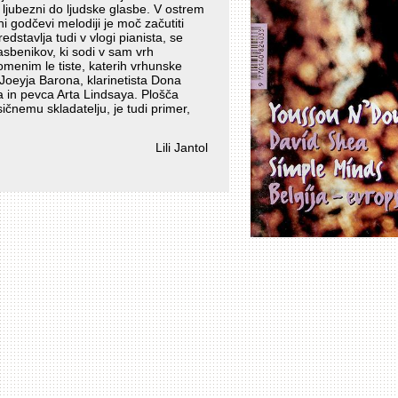
 ljubezni do ljudske glasbe. V ostrem
 godčevi melodiji je moč začutiti
dstavlja tudi v vlogi pianista, se
lasbenikov, ki sodi v sam vrh
menim le tiste, katerih vrhunske
Joeyja Barona, klarinetista Dona
 in pevca Arta Lindsaya. Plošča
sičnemu skladatelju, je tudi primer,
Lili Jantol