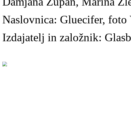
Damjana Zupan, Marina Žl
Naslovnica: Gluecifer, fot
Izdajatelj in založnik: Gla