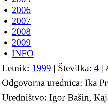
2006
2007
2008
2009
INFO
Letnik:
1999
| Številka:
4
| 
Odgovorna urednica: Ika P
Uredništvo: Igor Bašin, Kaj