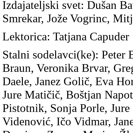
Izdajateljski svet: Dušan 
Smrekar, Jože Vogrinc, Mit
Lektorica: Tatjana Capuder
Stalni sodelavci(ke): Peter
Braun, Veronika Brvar, Gr
Daele, Janez Golič, Eva Hor
Jure Matičič, Boštjan Napot
Pistotnik, Sonja Porle, Jure
Videnović, Ičo Vidmar, Jan