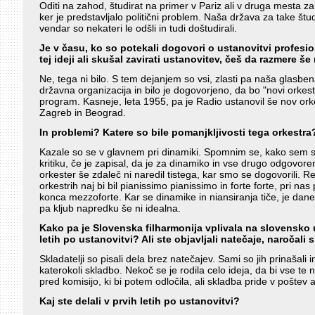
Oditi na zahod, študirat na primer v Pariz ali v druga mesta za
ker je predstavljalo politični problem. Naša država za take študi
vendar so nekateri le odšli in tudi doštudirali.
Je v času, ko so potekali dogovori o ustanovitvi profesi
tej ideji ali skušal zavirati ustanovitev, češ da razmere š
Ne, tega ni bilo. S tem dejanjem so vsi, zlasti pa naša glasbena
državna organizacija in bilo je dogovorjeno, da bo "novi orkest
program. Kasneje, leta 1955, pa je Radio ustanovil še nov or
Zagreb in Beograd.
In problemi? Katere so bile pomanjkljivosti tega orkestra
Kazale so se v glavnem pri dinamiki. Spomnim se, kako sem se
kritiku, če je zapisal, da je za dinamiko in vse drugo odgovore
orkester še zdaleč ni naredil tistega, kar smo se dogovorili. R
orkestrih naj bi bil pianissimo pianissimo in forte forte, pri nas
konca mezzoforte. Kar se dinamike in niansiranja tiče, je dane
pa kljub napredku še ni idealna.
Kako pa je Slovenska filharmonija vplivala na slovensko u
letih po ustanovitvi? Ali ste objavljali natečaje, naročali
Skladatelji so pisali dela brez natečajev. Sami so jih prinašali 
katerokoli skladbo. Nekoč se je rodila celo ideja, da bi vse te
pred komisijo, ki bi potem odločila, ali skladba pride v poštev 
Kaj ste delali v prvih letih po ustanovitvi?