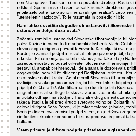
nemško upravo. Tudi sam sem na povabilo direkcije Radia dir
odklonil. Spomnim se, da sem odšel k nemški direktorici, gospe
je bila zelo ostra, zato so jo imenovali "generalica". Lepo sem 
"utemeljenih razlogov". To je razumela in posledic ni bilo.
Nam lahko osvetlite dogodke ob ustanovitvi Slovenske fil
ustanovitvi dolgo dozorevala?
Začetnik zamisli o ustanovitvi Slovenske filharmonije je bil Ma
poleg Kozine in mene tudi mariborski glasbenik Vlado Golob i
slovenskega dirigenta povabil k Edvardu Kardelju, ki sva mu p
Kardelj je zamisel podprl in rezultat teh pogovorov je bil, da je 
orkester. Filharmonija pa je bila ustanovljena tako, da je Radijsk
zasedbi, enostavno postal orkester Slovenske filharmonije. Fil
sestavljal, ampak preimenoval. Ideja sama je dozorevala pribli
dogovarjalo, sem bil že dirigent pri Radijskemu orkestru. Kot lah
ustanovitve dokaj kratka. Če bi morali Slovensko filharmonijo se
avdicije za vsakega posameznika, bi bilo vsekakor dolgotrajnej
pripeljal še člane Tržaške filharmonije (tudi to je bila Kozinov
dirigent pridružil še Bogo Leskovic. Zaradi zastarele tehnike ig
in trobilci odhajati na študije v Pariz ali v druga mesta zaho
takega študija je bil pred drugo svetovno vojno pri Bolgarih. V S
deloval dirigent Saša Popov, ki je mlade talente (pihalce, trobilc
Boris je dirigentovo zamisel podprl s tem, da je država zagotovi
simfonični orkester nenadoma hitro napredoval in postal takrat
Balkanu.
V tem primeru je država podprla prizadevanja glasbenikov,