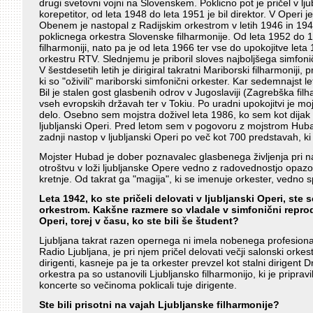
drugi svetovni vojni na Slovenskem. Poklicno pot je pričel v lju
korepetitor, od leta 1948 do leta 1951 je bil direktor. V Operi
Obenem je nastopal z Radijskim orkestrom v letih 1946 in 1947
poklicnega orkestra Slovenske filharmonije. Od leta 1952 do 196
filharmoniji, nato pa je od leta 1966 ter vse do upokojitve leta 
orkestru RTV. Slednjemu je priboril sloves najboljšega simfoni
V šestdesetih letih je dirigiral takratni Mariborski filharmoniji, p
ki so "oživili" mariborski simfonični orkester. Kar sedemnajst le
Bil je stalen gost glasbenih odrov v Jugoslaviji (Zagrebška fil
vseh evropskih državah ter v Tokiu. Po uradni upokojitvi je mo
delo. Osebno sem mojstra doživel leta 1986, ko sem kot dija
ljubljanski Operi. Pred letom sem v pogovoru z mojstrom Hubad
zadnji nastop v ljubljanski Operi po več kot 700 predstavah, ki ji
Mojster Hubad je dober poznavalec glasbenega življenja pri nas.
otroštvu v loži ljubljanske Opere vedno z radovednostjo opazov
kretnje. Od takrat ga "magija", ki se imenuje orkester, vedno s
Leta 1942, ko ste pričeli delovati v ljubljanski Operi, ste 
orkestrom. Kakšne razmere so vladale v simfonični reprod
Operi, torej v času, ko ste bili še študent?
Ljubljana takrat razen opernega ni imela nobenega profesiona
Radio Ljubljana, je pri njem pričel delovati večji salonski orkeste
dirigenti, kasneje pa je ta orkester prevzel kot stalni dirigen
orkestra pa so ustanovili Ljubljansko filharmonijo, ki je priprav
koncerte so večinoma poklicali tuje dirigente.
Ste bili prisotni na vajah Ljubljanske filharmonije?