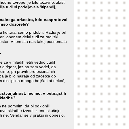
hodne Evrope, je bilo težavno, zlasti
je tudi ni podeljevala štipendij,
onalnega orkestra, kdo nasprotoval
e niso dozorele?
 kultura, samo pridobili. Radio je bil
er" obenem delal tudi za radijski
kester. V tem sta nas takoj posnemala
?
 že v mladih letih vedno čudil
n dirigent, jaz pa sem vedel, da
ecimo, pri pravih profesionalnih
 pa je bilo najraje od začetka do
s disciplina mnogo boljša kot nekoč,
stvarjalnost, recimo, v petnajstih
 skladbe?
in ne pomnim, da bi odklonili
 nove skladbe izvedli z eno skušnjo
ali ne. Vendar se v praksi ni obneslo.