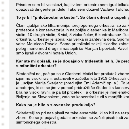
Prisoten sem bil vseskozi, kajti v tem orkestru sem igral tol
opazovati dirigente pri delu. Tako sem doživel Vaclava Talicha
To je bil "priložnostni orkester". So člani orkestra uspeli
Člani Ljubljanske filharmonije, torej opernega orkestra, so za
profesorje s konservatorija in najboljše glasbenike iz Maribora,
violin, 10 drugih violin, 8 viol, 8 violončelov, 6 kontrabasov. Tudi
orkestra. Orkester je izbiral kar velika in zahtevna dela. Sp
valse Mauricea Ravela. Samo pri tolkalni sekciji skladba zaht
poleg mene med drugimi nastopili še Marijan Lipovšek, Pavel 
smo igrali v dvorani hotela Union.
Kar ste mi opisali, se je dogajalo v tridesetih letih. Je 
simfonični orkester?
Simfonični ne, pač pa so v Glasbeni Matici kot protiutež zborov
izjemno visoki ravni, ustanovili v začetku leta 1919 Orkestral
je Lucijan Marija Škerjanc (pred njim Emil Adamič op. a.). To je 
amaterjev, ki so se jim v pomoč pridružili še študenti s konserv
bila na visoki ravni, je pa bil pričetek. Ta orkester je imel ena
življenje na Slovenskem, zato so koncertirali tudi v manjših kra
Kako pa je bilo s slovensko produkcijo?
Skladatelji so pri nas pisali za take ansamble, ki so bili na raz
zbore. Ko se je pojavil godalni orkester, so začeli pisati tudi 
simfoničnega orkestra.