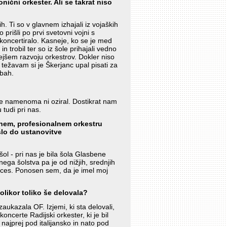
nični orkester. Ali se takrat niso
ih. Ti so v glavnem izhajali iz vojaških
o prišli po prvi svetovni vojni s
o koncertiralo. Kasneje, ko se je med
n trobil ter so iz šole prihajali vedno
hitrejšem razvoju orkestrov. Dokler niso
 težavam si je Škerjanc upal pisati za
dbah.
ve namenoma ni oziral. Dostikrat nam
 tudi pri nas.
alnem, profesionalnem orkestru
išlo do ustanovitve
ol - pri nas je bila šola Glasbene
nega šolstva pa je od nižjih, srednjih
roces. Ponosen sem, da je imel moj
olikor toliko še delovala?
aukazala OF. Izjemi, ki sta delovali,
koncerte Radijski orkester, ki je bil
najprej pod italijansko in nato pod