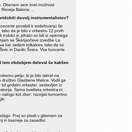
kala. Obenem sem imel možnost
, Reneja Batona ...
 pridobiti dovolj instrumentalistov?
 koncerte povabili k sodelovanju še
 tako da je bilo v orkestru 12 prvih
 trobilci in pihalci so bili iz opernega
ominjam se Škerjančeve izvedbe La
eva kar sedem tolkalcev, tako da so
Šivic in Danilo Švara. Vse koncerte
pred tem obdobjem deloval še kakšen
skemu petju, ki je bilo takrat na
no društvo Glasbene Matice. Vodil ga
bil godalni orkester, sestavljen iz
atorija. Sama kvaliteta orkestra ni
ko nalogo kot zbor: razvijati koncertno
jih.
polago. Prej so pisali v glavnem za
zanj in kasneje za zasedbo