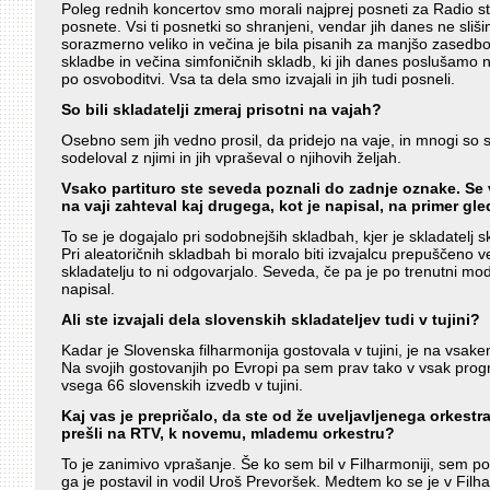
Poleg rednih koncertov smo morali najprej posneti za Radio star
posnete. Vsi ti posnetki so shranjeni, vendar jih danes ne sliši
sorazmerno veliko in večina je bila pisanih za manjšo zasedbo.
skladbe in večina simfoničnih skladb, ki jih danes poslušamo n
po osvoboditvi. Vsa ta dela smo izvajali in jih tudi posneli.
So bili skladatelji zmeraj prisotni na vajah?
Osebno sem jih vedno prosil, da pridejo na vaje, in mnogi so 
sodeloval z njimi in jih vpraševal o njihovih željah.
Vsako partituro ste seveda poznali do zadnje oznake. Se va
na vaji zahteval kaj drugega, kot je napisal, na primer gle
To se je dogajalo pri sodobnejših skladbah, kjer je skladatel
Pri aleatoričnih skladbah bi moralo biti izvajalcu prepuščen
skladatelju to ni odgovarjalo. Seveda, če pa je po trenutni 
napisal.
Ali ste izvajali dela slovenskih skladateljev tudi v tujini?
Kadar je Slovenska filharmonija gostovala v tujini, je na vsak
Na svojih gostovanjih po Evropi pa sem prav tako v vsak prog
vsega 66 slovenskih izvedb v tujini.
Kaj vas je prepričalo, da ste od že uveljavljenega orkestra
prešli na RTV, k novemu, mlademu orkestru?
To je zanimivo vprašanje. Še ko sem bil v Filharmoniji, sem pog
ga je postavil in vodil Uroš Prevoršek. Medtem ko se je v Fil