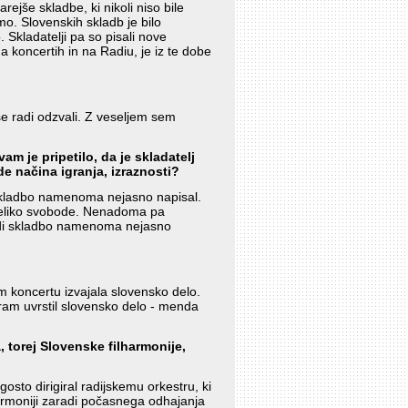
ejše skladbe, ki nikoli niso bile
mo. Slovenskih skladb je bilo
 Skladatelji pa so pisali nove
a koncertih in na Radiu, je iz te dobe
se radi odzvali. Z veseljem sem
m je pripetilo, da je skladatelj
de načina igranja, izraznosti?
j skladbo namenoma nejasno napisal.
o veliko svobode. Nenadoma pa
modi skladbo namenoma nejasno
em koncertu izvajala slovensko delo.
ram uvrstil slovensko delo - menda
, torej Slovenske filharmonije,
osto dirigiral radijskemu orkestru, ki
harmoniji zaradi počasnega odhajanja