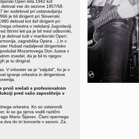
bljanski Operi leta 1942 kot
 je deloval vse do sezone 1957/58.
 ter sodeloval pri ustanavljanju
6 je bil dirigent pri Slovenski
1980 deloval kot šef dirigent pri
čnega orkestra v nekdanji Jugoslaviji.
red štirimi leti pa je bil med odborniki,
t je deloval tudi v mariborski Operi.
harmonija, zagrebška Opera ...) in v
jster Hubad nadaljeval dirigentsko
k poslušal Mozartovega Don Juana v
om izvedel, da je bil to njegov
h je tu dirigiral.
 V orkester se je "zaljubil", ko je v
al igranje orkestra in dirigentove
premlja.
se prvič srečali s profesionalnim
ukciji pred vašo zaposlitvijo v
lnega orkestra. Ko so ustanovili
r, ki so ga sprva vodili različni
t Drago Mario Šijanec. Člani opernega
ila dva do tri koncerte v sezoni. Za