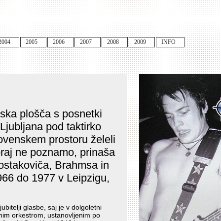
2004
2005
2006
2007
2008
2009
INFO
rska plošča s posnetki
Ljubljana pod taktirko
ovenskem prostoru želeli
oraj ne poznamo, prinaša
Šostakoviča, Brahmsa in
966 do 1977 v Leipzigu,
itelji glasbe, saj je v dolgoletni
ičnim orkestrom, ustanovljenim po