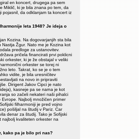
igiral en koncert, drugega pa sem
 Miklič, ki je bila znana po tem, da
ji pojasnil, da odklanjam ta koncert iz
harmonije leta 1948? Je ideja o
rjan Kozina. Na dogovarjanjih sta bila
n Nastja Žgur. Nato me je Kozina kot
odala predloge za ustanovitev.
država pričela financirati prvi poklicni
i orkester, ki je že obstajal v veliki
harmonični orkester se torej ni
žno leto. Takrat, ko se je o tem
ko vidite, je bila uresničitev
stavljati na novo in pripraviti
še. Dirigent Jakov Cipci je nato
a ideja), kasneje pa se nama je kot
ranja so začeli nekateri naši pihalci
dne Evrope. Najbolj množičen primer
ofijski filharmoniji je pred vojno
e) pošiljal na študij v Pariz. Car
la denar za študij. Tako je Sofijski
 najbolj kvaliteten orkester na
 kako pa je bilo pri nas?