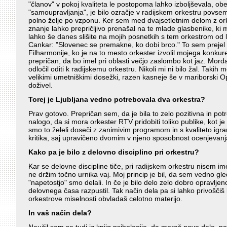
"članov" v pokoj kvaliteta le postopoma lahko izboljševala, o
"samoupravljanja", je bilo ozračje v radijskem orkestru povs
polno želje po vzponu. Ker sem med dvajsetletnim delom z ork
znanje lahko prepričljivo prenašal na te mlade glasbenike, ki m
lahko še danes slišite na mojih posnetkih s tem orkestrom od l
Cankar: "Slovenec se premakne, ko dobi brco." To sem prejel o
Filharmonije, ko je na to mesto orkester izvolil mojega konkure
prepričan, da bo imel pri oblasti večjo zaslombo kot jaz. Morda
odločil oditi k radijskemu orkestru. Nikoli mi ni bilo žal. Taki
velikimi umetniškimi dosežki, razen kasneje še v mariborski Ope
doživel.
Torej je Ljubljana vedno potrebovala dva orkestra?
Prav gotovo. Prepričan sem, da je bila to zelo pozitivna in po
nalogo, da si mora orkester RTV pridobiti toliko publike, kot 
smo to želeli doseči z zanimivim programom in s kvaliteto ig
kritika, saj upravičeno dvomim v njeno sposobnost ocenjevanja
Kako pa je bilo z delovno disciplino pri orkestru?
Kar se delovne discipline tiče, pri radijskem orkestru nisem ime
ne držim točno urnika vaj. Moj princip je bil, da sem vedno gle
"napetostjo" smo delali. In če je bilo delo zelo dobro opravlj
delovnega časa razpustil. Tak način dela pa si lahko privoščiš
orkestrove miselnosti obvladaš celotno materijo.
In vaš način dela?