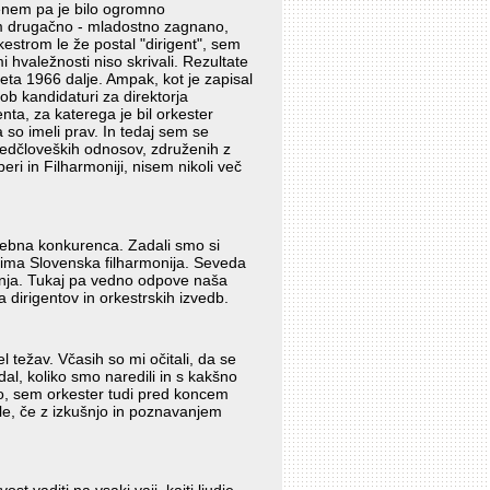
benem pa je bilo ogromno
em drugačno - mladostno zagnano,
estrom le že postal "dirigent", sem
i hvaležnosti niso skrivali. Rezultate
eta 1966 dalje. Ampak, kot je zapisal
b kandidaturi za direktorja
nta, za katerega je bil orkester
 so imeli prav. In tedaj sem se
h medčloveških odnosov, združenih z
ri in Filharmoniji, nisem nikoli več
trebna konkurenca. Zadali smo si
je ima Slovenska filharmonija. Seveda
ranja. Tukaj pa vedno odpove naša
 dirigentov in orkestrskih izvedb.
l težav. Včasih so mi očitali, da se
dal, koliko smo naredili in s kakšno
eno, sem orkester tudi pred koncem
 le, če z izkušnjo in poznavanjem