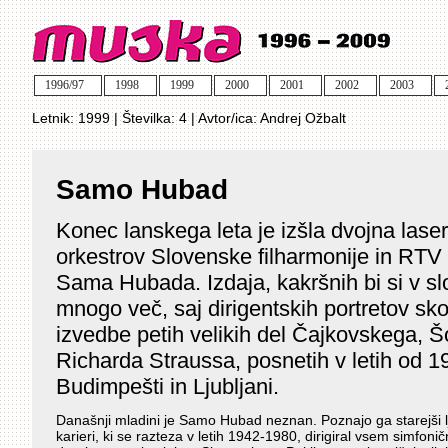
1996/97
1998
1999
2000
2001
2002
2003
Letnik:
1999
| Številka:
4
| Avtor/ica:
Andrej Ožbalt
Samo Hubad
Konec lanskega leta je izšla dvojna lase
orkestrov Slovenske filharmonije in RTV 
Sama Hubada. Izdaja, kakršnih bi si v sl
mnogo več, saj dirigentskih portretov sk
izvedbe petih velikih del Čajkovskega, 
Richarda Straussa, posnetih v letih od 1
Budimpešti in Ljubljani.
Današnji mladini je Samo Hubad neznan. Poznajo ga starejši ljub
karieri, ki se razteza v letih 1942-1980, dirigiral vsem simfon