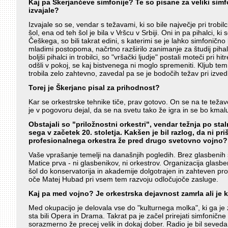
Kaj pa Škerjančeve simfonije? Te so pisane za veliki simfo
izvajale?
Izvajale so se, vendar s težavami, ki so bile največje pri trobilc
šol, ena od teh šol je bila v Vršcu v Srbiji. Oni in pa pihalci, ki s
Češkega, so bili takrat edini, s katerimi se je lahko simfoničn
mladimi postopoma, načrtno razširilo zanimanje za študij pihal i
boljši pihalci in trobilci, so "vršački ljudje" postali moteči pri 
odšli v pokoj, se kaj bistvenega ni moglo spremeniti. Kljub tem
trobila zelo zahtevno, zavedal pa se je bodočih težav pri izve
Torej je Škerjanc pisal za prihodnost?
Kar se orkestrske tehnike tiče, prav gotovo. On se na te teža
je v pogovoru dejal, da se na svetu tako že igra in se bo kmalu
Obstajali so "priložnostni orkestri", vendar težnja po st
sega v začetek 20. stoletja. Kakšen je bil razlog, da ni pr
profesionalnega orkestra že pred drugo svetovno vojno?
Vaše vprašanje temelji na današnjih pogledih. Brez glasbenih š
Matice prva - ni glasbenikov, ni orkestrov. Organizacija glasbe
šol do konservatorija in akademije dolgotrajen in zahteven p
oče Matej Hubad pri vsem tem razvoju odločujoče zasluge.
Kaj pa med vojno? Je orkestrska dejavnost zamrla ali je k
Med okupacijo je delovala vse do "kulturnega molka", ki ga je z
sta bili Opera in Drama. Takrat pa je začel prirejati simfonične 
sorazmerno že precej velik in dokaj dober. Radio je bil seveda 