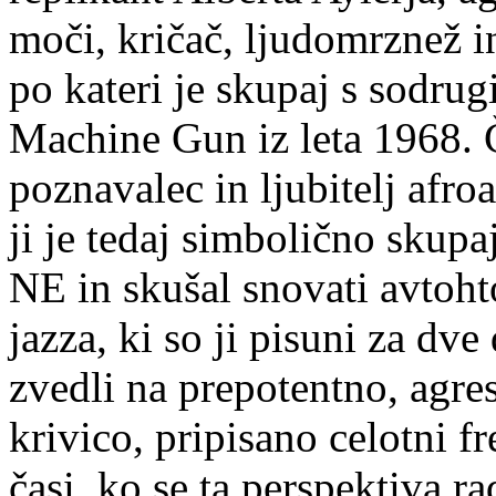
moči, kričač, ljudomrznež i
po kateri je skupaj s sodrug
Machine Gun iz leta 1968. 
poznavalec in ljubitelj afro
ji je tedaj simbolično skup
NE in skušal snovati avtoh
jazza, ki so ji pisuni za dve
zvedli na prepotentno, agr
krivico, pripisano celotni fr
časi, ko se ta perspektiva r