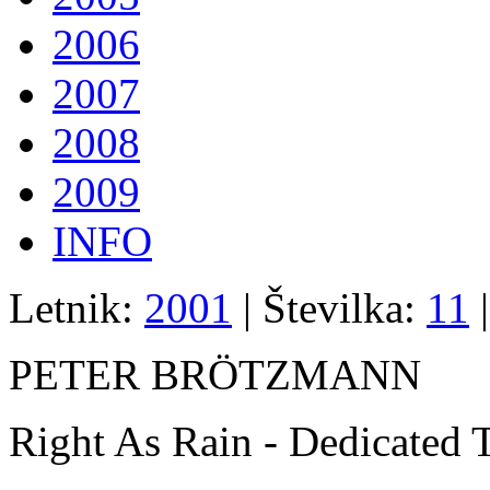
2006
2007
2008
2009
INFO
Letnik:
2001
| Številka:
11
|
PETER BRÖTZMANN
Right As Rain - Dedicated 