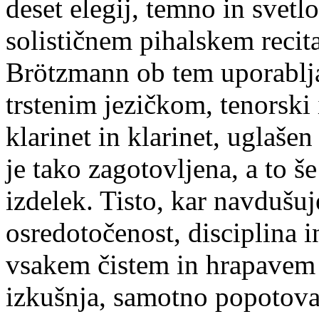
deset elegij, temno in svetl
solističnem pihalskem recita
Brötzmann ob tem uporablja
trstenim jezičkom, tenorski
klarinet in klarinet, uglaše
je tako zagotovljena, a to še
izdelek. Tisto, kar navdušuj
osredotočenost, disciplina i
vsakem čistem in hrapavem 
izkušnja, samotno popotova