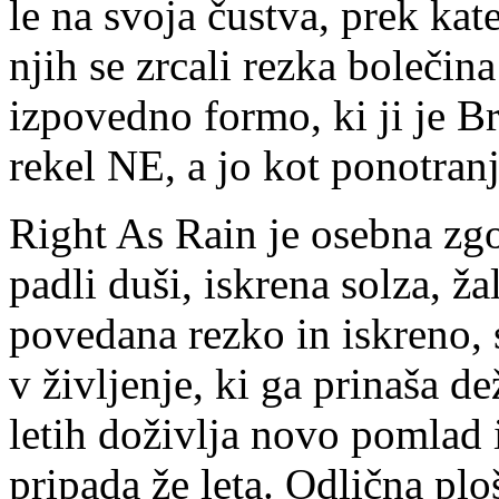
le na svoja čustva, prek kat
njih se zrcali rezka bolečina
izpovedno formo, ki ji je B
rekel NE, a jo kot ponotran
Right As Rain je osebna zgo
padli duši, iskrena solza, 
povedana rezko in iskreno,
v življenje, ki ga prinaša d
letih doživlja novo pomlad 
pripada že leta. Odlična plo