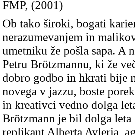
FMP, (2001)
Ob tako široki, bogati karie
nerazumevanjem in malikov
umetniku že pošla sapa. A n
Petru Brötzmannu, ki že več
dobro godbo in hkrati bije 
novega v jazzu, boste porekl
in kreativci vedno dolga let
Brötzmann je bil dolga leta
replikant Alberta Aylerja, 