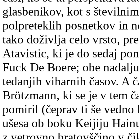
glasbenikov, kot s številni
polpreteklih posnetkov in n
tako doživlja celo vrsto, pr
Atavistic, ki je do sedaj po
Fuck De Boere; obe nadaljuj
tedanjih viharnih časov. A č
Brötzmann, ki se je v tem č
pomiril (čeprav ti še vedno
ušesa ob boku Keijiju Hain
z vetrovno bratovščino v či