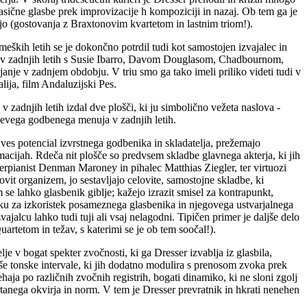
klasične glasbe prek improvizacije h kompoziciji in nazaj. Ob tem ga je
ijo (gostovanja z Braxtonovim kvartetom in lastnim triom!).
kih letih se je dokončno potrdil tudi kot samostojen izvajalec in
je (v zadnjih letih s Susie Ibarro, Davom Douglasom, Chadbournom,
anje v zadnjem obdobju. V triu smo ga tako imeli priliko videti tudi v
ija, film Andaluzijski Pes.
zadnjih letih izdal dve plošči, ki ju simbolično vežeta naslova -
rjevega godbenega menuja v zadnjih letih.
 ves potencial izvrstnega godbenika in skladatelja, prežemajo
ormacijah. Rdeča nit plošče so predvsem skladbe glavnega akterja, ki jih
erpianist Denman Maroney in pihalec Matthias Ziegler, ter virtuozi
vit organizem, jo sestavljajo celovite, samostojne skladbe, ki
se lahko glasbenik giblje; kažejo izrazit smisel za kontrapunkt,
tku za izkoristek posameznega glasbenika in njegovega ustvarjalnega
ajalcu lahko tudi tuji ali vsaj nelagodni. Tipičen primer je daljše delo
rtetom in težav, s katerimi se je ob tem soočal!).
e v bogat spekter zvočnosti, ki ga Dresser izvablja iz glasbila,
jše tonske intervale, ki jih dodatno modulira s prenosom zvoka prek
haja po različnih zvočnih registrih, bogati dinamiko, ki ne sloni zgolj
črtanega okvirja in norm. V tem je Dresser prevratnik in hkrati nenehen