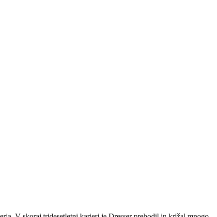
a. V skoraj tridesetletni karieri je Dresser prehodil in križal mnogo