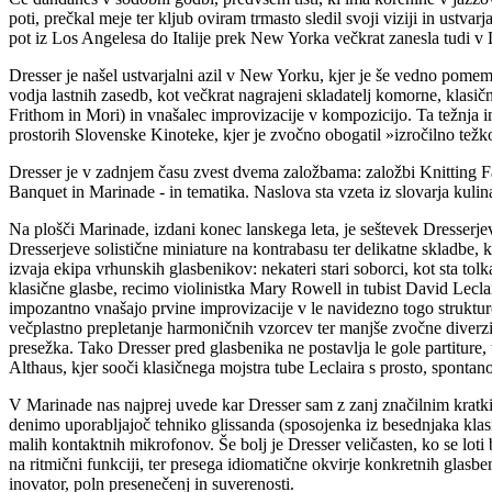
poti, prečkal meje ter kljub oviram trmasto sledil svoji viziji in ustv
pot iz Los Angelesa do Italije prek New Yorka večkrat zanesla tudi v 
Dresser je našel ustvarjalni azil v New Yorku, kjer je še vedno pome
vodja lastnih zasedb, kot večkrat nagrajeni skladatelj komorne, klas
Frithom in Mori) in vnašalec improvizacije v kompozicijo. Ta težnja i
prostorih Slovenske Kinoteke, kjer je zvočno obogatil »izročilno težk
Dresser je v zadnjem času zvest dvema založbama: založbi Knitting Fac
Banquet in Marinade - in tematika. Naslova sta vzeta iz slovarja kuli
Na plošči Marinade, izdani konec lanskega leta, je seštevek Dresserjev
Dresserjeve solistične miniature na kontrabasu ter delikatne skladbe, k
izvaja ekipa vrhunskih glasbenikov: nekateri stari soborci, kot sta t
klasične glasbe, recimo violinistka Mary Rowell in tubist David Leclai
impozantno vnašajo prvine improvizacije v le navidezno togo strukturo
večplastno prepletanje harmoničnih vzorcev ter manjše zvočne diverzi
presežka. Tako Dresser pred glasbenika ne postavlja le gole partiture, t
Althaus, kjer sooči klasičnega mojstra tube Leclaira s prosto, spont
V Marinade nas najprej uvede kar Dresser sam z zanj značilnim kratkim
denimo uporabljajoč tehniko glissanda (sposojenka iz besednjaka klasi
malih kontaktnih mikrofonov. Še bolj je Dresser veličasten, ko se loti 
na ritmični funkciji, ter presega idiomatične okvirje konkretnih glasbe
inovator, poln presenečenj in suverenosti.