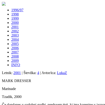
1996/97
1998
1999
2000
2001
2002
2003
2004
2005
2006
2007
2008
2009
INFO
Letnik:
2001
| Številka:
4
| Avtor/ica:
LukaZ
MARK DRESSER
Marinade
Tzadik, 2000
Če dandanes v sodobni godbi, predvsem tisti, ki ima korenine v jazzov