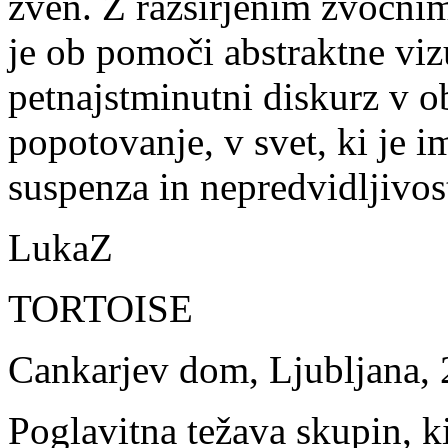
zven. Z razširjenim zvočnim
je ob pomoči abstraktne viz
petnajstminutni diskurz v o
popotovanje, v svet, ki je 
suspenza in nepredvidljivost
LukaZ
TORTOISE
Cankarjev dom, Ljubljana, 
Poglavitna težava skupin, k