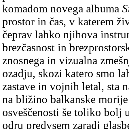
komadom novega albuma
S
prostor in čas, v katerem ž
čeprav lahko njihova instru
brezčasnost in brezprostor
znosnega in vizualna zmešnj
ozadju, skozi katero smo lah
zastave in vojnih letal, sta 
na bližino balkanske morije 
osveščenosti še toliko bolj 
odru predvsem zaradi glasb