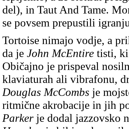
del), in Taut And Tame. Mor
se povsem prepustili igranju
Tortoise nimajo vodje, a prik
da je
John McEntire
tisti, k
Običajno je prispeval nosil
klaviaturah ali vibrafonu, dr
Douglas McCombs
je mojst
ritmične akrobacije in jih 
Parker
je dodal jazzovsko 