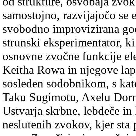
od strukture, osvobaja zvok 
samostojno, razvijajočo se e
svobodno improvizirana god
strunski eksperimentator, k
osnovne zvočne funkcije ele
Keitha Rowa in njegove lap
sosleden sodobnikom, s kat
Taku Sugimotu, Axelu Dorne
Ustvarja skrbne, lebdeče in
neslutenih zvokov, kjer st