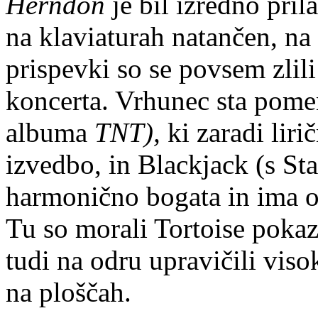
Herndon
je bil izredno pril
na klaviaturah natančen, na
prispevki so se povsem zlili 
koncerta. Vrhunec sta pomen
albuma
TNT),
ki zaradi lir
izvedbo, in Blackjack (s St
harmonično bogata in ima o
Tu so morali Tortoise pokaz
tudi na odru upravičili visok
na ploščah.