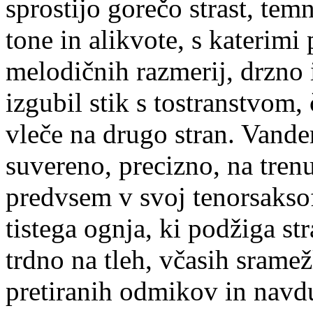
sprostijo gorečo strast, tem
tone in alikvote, s katerimi
melodičnih razmerij, drzno 
izgubil stik s tostranstvom,
vleče na drugo stran. Vande
suvereno, precizno, na tren
predvsem v svoj tenorsaksof
tistega ognja, ki podžiga str
trdno na tleh, včasih sramež
pretiranih odmikov in navd