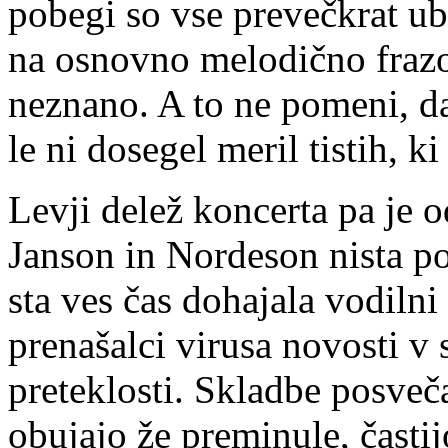
pobegi so vse prevečkrat ubi
na osnovno melodično frazo,
neznano. A to ne pomeni, d
le ni dosegel meril tistih, k
Levji delež koncerta pa je o
Janson in Nordeson nista p
sta ves čas dohajala vodilni
prenašalci virusa novosti v
preteklosti. Skladbe posve
obujajo že preminule, častij