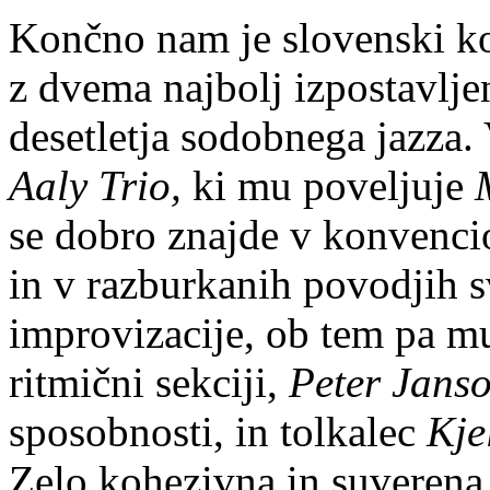
Končno nam je slovenski ko
z dvema najbolj izpostavlj
desetletja sodobnega jazza. 
Aaly Trio,
ki mu poveljuje
se dobro znajde v konvenci
in v razburkanih povodjih 
improvizacije, ob tem pa mu
ritmični sekciji,
Peter Janso
sposobnosti, in tolkalec
Kje
Zelo kohezivna in suverena