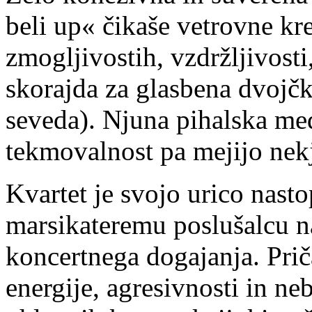
beli up« čikaše vetrovne kr
zmogljivostih, vzdržljivost
skorajda za glasbena dvojč
seveda). Njuna pihalska med
tekmovalnost pa mejijo nekj
Kvartet je svojo urico nastop
marsikateremu poslušalcu nas
koncertnega dogajanja. Prič
energije, agresivnosti in n