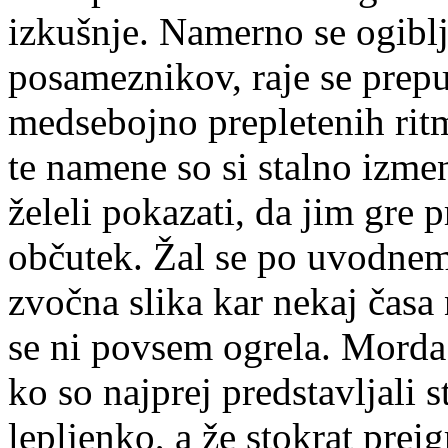
izkušnje. Namerno se ogibl
posameznikov, raje se prepu
medsebojno prepletenih rit
te namene so si stalno izme
želeli pokazati, da jim gre
občutek. Žal se po uvodne
zvočna slika kar nekaj časa 
se ni povsem ogrela. Morda 
ko so najprej predstavljali s
lepljenko, a že stokrat prei