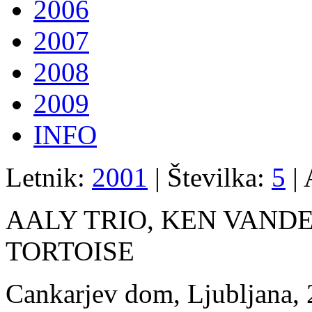
2006
2007
2008
2009
INFO
Letnik:
2001
| Številka:
5
| 
AALY TRIO, KEN VAND
TORTOISE
Cankarjev dom, Ljubljana, 