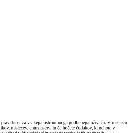
riva pravi biser za vsakega ostroumnega godbenega uživača. V mestecu
ikov, mislecev, entuziastov, in če hočete čudakov, ki nehote v