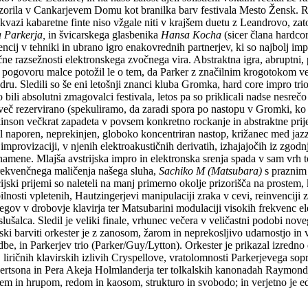
prizorila v Cankarjevem Domu kot branilka barv festivala Mesto Žensk. 
kvazi kabaretne finte niso vžgale niti v krajšem duetu z Leandrovo, zat
 Parkerja,
in švicarskega glasbenika
Hansa Kocha
(sicer člana hardco
invencij v tehniki in ubrano igro enakovrednih partnerjev, ki so najbolj 
ne razsežnosti elektronskega zvočnega vira. Abstraktna igra, abruptni, 
pogovoru malce potožil le o tem, da Parker z značilnim krogotokom več
ru. Sledili so še eni letošnji znanci kluba Gromka, hard core impro tri
 bili absolutni zmagovalci festivala, letos pa so priklicali nadse nesreč
več rezervirano (spekuliramo, da zaradi spora po nastopu v Gromki, ko 
inson večkrat zapadeta v povsem konkretno rockanje in abstraktne prije
ril naporen, neprekinjen, globoko koncentriran nastop, križanec med ja
 v improvizaciji, v njenih elektroakustičnih derivatih, izhajajočih iz z
 namene. Mlajša avstrijska impro in elektronska srenja spada v sam vrh t
frekvenčnega maličenja našega sluha,
Sachiko M (Matsubara)
s praznim 
ski prijemi so naleteli na manj primerno okolje prizorišča na prostem, 
lnosti vpletenih, Hautzingerjevi manipulaciji zraka v cevi, reinvencij
egov v drobovje klavirja ter Matsubarini modulaciji visokih frekvenc el
lušalca. Sledil je veliki finale, vrhunec večera v veličastni podobi no
lanski barviti orkester je z zanosom, žarom in neprekosljivo udarnostjo 
be, in Parkerjev trio (Parker/Guy/Lytton). Orkester je prikazal izredn
, liričnih klavirskih izlivih Cryspellove, vratolomnosti Parkerjevega so
bertsona in Pera Akeja Holmlanderja ter tolkalskih kanonadah Raymonda
jem in hrupom, redom in kaosom, strukturo in svobodo; in verjetno je e