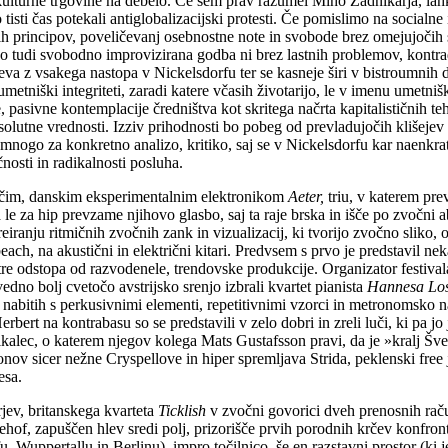
kulturne trgovine na debelo. Če sem prav razumel Miho Zadnikarja, lah
i čas potekali antiglobalizacijski protesti. Če pomislimo na socialne 
rincipov, poveličevanj osebnostne note in svobode brez omejujočih struk
 tudi svobodno improvizirana godba ni brez lastnih problemov, kontradi
odmeva z vsakega nastopa v Nickelsdorfu ter se kasneje širi v bistroumnih 
i umetniški integriteti, zaradi katere včasih životarijo, le v imenu umetn
 pasivne kontemplacije čredništva kot skritega načrta kapitalističnih t
bsolutne vrednosti. Izziv prihodnosti bo pobeg od prevladujočih klišejev 
mnogo za konkretno analizo, kritiko, saj se v Nickelsdorfu kar naenkrat
čnosti in radikalnosti posluha.
ajočim, danskim eksperimentalnim elektronikom
Aeter,
triu, v katerem pre
le za hip prevzame njihovo glasbo, saj ta raje brska in išče po zvočni a
kreiranju ritmičnih zvočnih zank in vizualizacij, ki tvorijo zvočno sliko,
ch, na akustični in električni kitari. Predvsem s prvo je predstavil ne
re odstopa od razvodenele, trendovske produkcije. Organizator festiva
edno bolj cvetočo avstrijsko srenjo izbrali kvartet pianista
Hannesa Los
, nabitih s perkusivnimi elementi, repetitivnimi vzorci in metronomsko n
bert na kontrabasu so se predstavili v zelo dobri in zreli luči, ki pa jo 
lkalec, o katerem njegov kolega Mats Gustafsson pravi, da je »kralj Šve
nov sicer nežne Cryspellove in hiper spremljava Strida, peklenski free j
esa.
jev, britanskega kvarteta
Ticklish
v zvočni govorici dveh prenosnih rač
yehof, zapuščen hlev sredi polj, prizorišče prvih porodnih krčev konfront
 Wuppertallu in Berlinu), impro točilnico, še en razstavni prostor (ki je