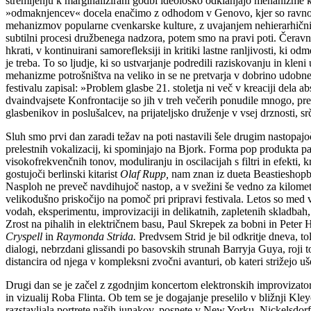
stremljenju k marginalizirani godbi ideološko odklanjajo mehanizme 
»odmaknjencev« docela enačimo z odhodom v Genovo, kjer so ravno tist
mehanizmov popularne cvenkarske kulture, z uvajanjem nehierarhičnih p
subtilni procesi družbenega nadzora, potem smo na pravi poti. Čeravno
hkrati, v kontinuirani samorefleksiji in kritiki lastne ranljivosti, ki 
je treba. To so ljudje, ki so ustvarjanje podredili raziskovanju in klen
mehanizme potrošništva na veliko in se ne pretvarja v dobrino udobne,
festivalu zapisal: »Problem glasbe 21. stoletja ni več v kreaciji dela a
dvaindvajsete Konfrontacije so jih v treh večerih ponudile mnogo, pre
glasbenikov in poslušalcev, na prijateljsko druženje v vsej drznosti, sr
Sluh smo prvi dan zaradi težav na poti nastavili šele drugim nastop
prelestnih vokalizacij, ki spominjajo na Bjork. Forma pop produkta pa 
visokofrekvenčnih tonov, moduliranju in oscilacijah s filtri in efekti, 
gostujoči berlinski kitarist
Olaf Rupp,
nam znan iz dueta Beastieshopbea
Nasploh ne preveč navdihujoč nastop, a v svežini še vedno za kilomet
velikodušno priskočijo na pomoč pri pripravi festivala. Letos so med v
vodah, eksperimentu, improvizaciji in delikatnih, zapletenih skladbah
Zrost na pihalih in električnem basu, Paul Skrepek za bobni in Peter Her
Cryspell
in
Raymonda Strida.
Predvsem Strid je bil odkritje dneva, to
dialogi, nebrzdani glissandi po basovskih strunah Barryja Guya, roji to
distancira od njega v kompleksni zvočni avanturi, ob kateri strižejo uš
Drugi dan se je začel z zgodnjim koncertom elektronskih improvizator
in vizualij Roba Flinta. Ob tem se je dogajanje preselilo v bližnji Kle
razstavljala portrete naših junakov, posnete v New Yorku, Nickelsdorfu,