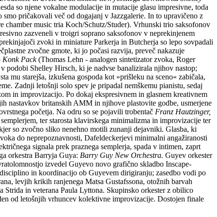
Resda so njene vokalne modulacije in mutacije glasu impresivne, toda
o smo pričakovali več od dogajanj v Jazzgalerie. In to upravičeno z
re chamber music tria Koch/Schutz/Studer). Vrhunski trio saksofonov
impresivno zazveneli v troigri soprano saksofonov v neprekinjenem
prekinjajoči zvoki in miniature Parkerja in Butcherja so lepo sovpadali
plastne zvočne gmote, ki jo počasi razvija, preveč nakazuje
o
Konk Pack
(Thomas Lehn - analogen sintetizator zvoka, Roger
o v podobi Shelley Hirsch, ki je nadvse banalizirala njihov nastop;
sta mu starejša, izkušena gospoda kot »prišleku na sceno« zabičala,
me. Zadnji letošnji solo spev je pripadal nemškemu pianistu, sedaj
zzom in improvizacijo. Po dokaj ekspresivnem in glasnem kreativnem
godnjih nastavkov britanskih AMM in njihove plastovite godbe, usmerjene
ovrstnega početja. Na odru so se pojavili trobentač
Franz Hautzinger,
semplerjem, ter starosta klavirskega minimalizma in improvizacije ter
kjer so zvočno sliko nenehno motili zunanji dejavniki. Glasba, ki
i zvoka do neprepoznavnosti, Dafeldeckerjevi minimalni angažiranosti
ektričnega signala prek praznega semplerja, spada v intimen, zaprt
vega orkestra Barryja Guya:
Barry Guy New Orchestra.
Guyev orkester
in vratolomnostjo izvedel Guyevo novo grafično skladbo Inscape-
o disciplino in koordinacijo ob Guyevem dirigiranju; zasedbo vodi po
prana, levjih krikih ranjenega Matsa Gustafssona, otožnih barvah
 Strida in veterana Paula Lyttona. Skupinsko orkester z obilico
den od letošnjih vrhuncev kolektivne improvizacije. Dostojen finale