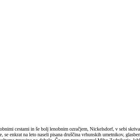
 lenobnimi cestami in še bolj lenobnim ozračjem, Nickelsdorf, v sebi sk
e, se enkrat na leto naseli pisana druščina vrhunskih umetnikov, glasben