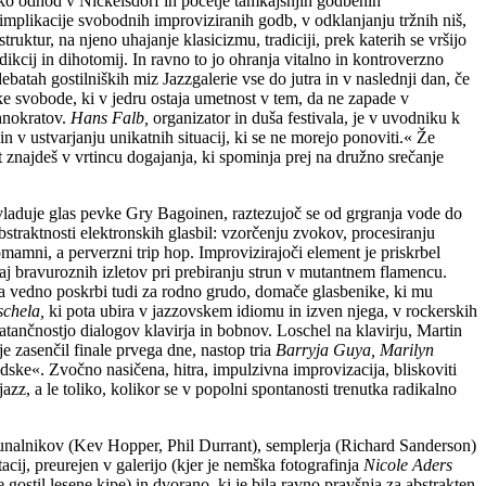
ko odhod v Nickelsdorf in početje tamkajšnjih godbenih
implikacije svobodnih improviziranih godb, v odklanjanju tržnih niš,
tur, na njeno uhajanje klasicizmu, tradiciji, prek katerih se vršijo
kcij in dihotomij. In ravno to jo ohranja vitalno in kontroverzno
debatah gostilniških miz Jazzgalerie vse do jutra in v naslednji dan, če
iške svobode, ki v jedru ostaja umetnost v tem, da ne zapade v
ehnokratov.
Hans Falb,
organizator in duša festivala, je v uvodniku k
in v ustvarjanju unikatnih situacij, ki se ne morejo ponoviti.« Že
 znajdeš v vrtincu dogajanja, ki spominja prej na družno srečanje
vladuje glas pevke Gry Bagoinen, raztezujoč se od grgranja vode do
bstraktnosti elektronskih glasbil: vzorčenju zvokov, procesiranju
 omamni, a perverzni trip hop. Improvizirajoči element je priskrbel
kaj bravuroznih izletov pri prebiranju strun v mutantnem flamencu.
la vedno poskrbi tudi za rodno grudo, domače glasbenike, ki mu
chela,
ki pota ubira v jazzovskem idiomu in izven njega, v rockerskih
atančnostjo dialogov klavirja in bobnov. Loschel na klavirju, Martin
je zasenčil finale prvega dne, nastop tria
Barryja Guya, Marilyn
dske«. Zvočno nasičena, hitra, impulzivna improvizacija, bliskoviti
azz, a le toliko, kolikor se v popolni spontanosti trenutka radikalno
unalnikov (Kev Hopper, Phil Durrant), semplerja (Richard Sanderson)
acij, preurejen v galerijo (kjer je nemška fotografinja
Nicole Aders
 gostil lesene kipe) in dvorano, ki je bila ravno pravšnja za abstrakten