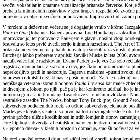
zvočni vokabular in omamne vizualizacije britanske četverke. Kot je 
prehaja iz minimalnih nastavkov v gost hrup, v razpadajoče zvočne plos
poniknejo v daljšem zvočnem popotovanju. Impresivno tudi zaradi pos
V mrzlem in deževnem večeru se je dogajanje vrnilo v krčmo Jazzgalerie
Four In One
(Johannes Bauer - pozavna, Luc Houtkamp - saksofon, Ma
improvizacijo, ter ponovno z Bauerjem v glavni, nosilni vlogi odrskega
festivalu so letos prvič uvedli serijo intimnih razsežnosti, The Art of 
britanskemu veleumu na pihalih, inovatorju širokih razsežnosti, diplo
Butcherja lahko preberete v aprilski številki Muske iz leta 2000, avtor
nadaljevalec linije raziskovanj Evana Parkerja - je ves čas solo recita
registrov, manipulacij z zrakom v cevi, jezičkom in gromozansko pljuč
neprekosljivo gradi in nadzoruje. Cageeva maksima »pustiti zvoku, da 
in povsem odmislili dež, ki nas je pošteno močil. Zato je naslednji nas
nemškega veterana izbranih bobnov
Paula Lovensa,
kar malce zbledel
in drsenjem z lokom po njih, pač pa je kar konkretno udrihal, ko je in
humorna grimasa in brundanje Leandrove s komičnim vložkom. Nadalje
avstralske zasedbe The Necks, bobnar Tony Buck (prej Ground Zero, 
subverziven podtalen dub rock, so očitno subverzivne elemente pustil
Marleyjeve klasike, s katero so prvič na festu razmigali sedeče riti. T
prvine gobčne ulične kredibilnosti in trdih lomljenih ritmov zamenju
core hip hop subverzija z beatniškim nabojem in drzno inovativnostjo.
z »lepotico dneva« v kletnih prostorih domačije, smo šli počivat za ve
Najprej smo žal prespali drugi solistični recital v seriji, tokrat izpo