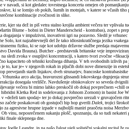
že v navadi, si kot gledalec tovrstnega koncerta omejen ob pomanjkanju 
kve, ki se lomijo ob pokih, šumih in motnjah, v katere se včasih tiho pr
rečene kombinacije zvočnosti in slike.
, kjer sta dež in piš vetra stalno krojila ambient večera ter vplivala t
rtin Blume - bobni in Dieter Manderscheid - kontrabas), zopet s pre
 dogajanja v impulzivni, inovativni igri na pozavno. Sledil je vrhunec f
The Solo, kot najzahtevnejši del že tako idiosinkratičnega jezika vsakega
miranemu fiziku, ki se raje kot udobju državne službe predaja majavemu
stvo Davida Brauna). Butcher - predstavnik britanske veje improviziranja
la na sledi zvoka v osupljivi koncentraciji, s katero tvori zvočne »fiksa
no kapaciteto ob tehniki krožnega dihanja. V teh svobodnih izlivih pa 
je to, kar je« v njegovih rokah in pljučih dobi nove dimenzije in estet
top prevejanih starih lisjakov, dveh strunarjev, francoske kontrabasistk
. Vrhunska arco akcija, bravurozni glissandi lokovskega drgnjenja str
terakcija dosegala vrelišče. Navdušenje obiskovalcev so seveda dvignili
vanje večera bi mirno lahko preskočil ob dokaj povprečnem »chill out
hibridni Kletka Red in sodelovanja z Johnom Zornom) in basist Joe Wi
i v »deželi tam spodaj« ter jo dokaj povprečno urezali v gruvajočem r
e so začele poskakovati ob gostujoči hip hop gverili
Dalek,
trojici široko
jejo za agresivne hrupne izpade v najboljši maniri praočeta noisa Merz
 Ob vinu, neposrečenem sukanju plošč, spoznanju, da so tudi nekateri gla
liki finale sklepnega dne.
d prstov Joelle Leandre, in na našo žalost ujeli solistični vokalni recit