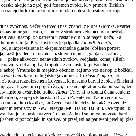
odrske akcije na zgolj goli fenomen zvoka, ki v primeru Ticklish
ikradejo tudi konkretni ritmični udarci plesnih beatov, ter zopet
udi na zvočnost. Večer so uvedli naši znanci iz kluba Gromka, kvartet
poznavno organskostjo, s katero v strukturo vehementno umeščajo
estivala, nastop, ob katerem ti zastane dih in se naježi koža. Na
 improvizatorja. Prva čast letos je pripadla
JohnuButcherju,
 polju improvizirane in eksperimentalne glasbe (obširen portret
, razširjevalec in inovator razširjenih tehnik igranja saksofona,
cije« - polne alikvotov, nenavadnih zvokov, večglasja, komaj slišnih
je navidez neka logika, krogotok zvočnosti, ki jo Butcher
ski naboj. Vrhunsko in magično obenem, saj smo ves nastop le bolščali
e
Joelle Leandre
in portugalskega violinista
Carlosa Zingara,
ter
un ob tokrat razpoloženem Lovensu, ki ni samo barval zvoka s činelami
 njegova legendarna pojoča žaga, ki je nekajkrat urezala po zraku, ter
« nastopu avstralske trojice
Tipper Gore,
ki jo gonita člana cenjene
lliamson, skupaj s kitaristom Ricom Potentejem. Napovedani kot
itmu funka, dub eksotike, prežvečenega Hendrixa in kakšne ovenele
hlačnih teroristov iz New Jerseyja (MC Dalek, DJ Still, Ocktopus), ki
bowa. Bratje britanske naveze Techno Animal so prava pravcata hard
sbeniki ponočnjaki in spužve, pripravljeni na paritveni petelinji ples
al že razvodenele in uvele avant kokete newyorškega downtowna
Shelley