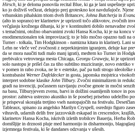
Hirsch,
ki je deloma ponovila recital Blue, ki ga je lani uspešneje u
ko jo doživiš večkrat, delujejo prej groteskno kot navdušujoče. Njene 
vrhunskim pihalskim triom dveh Britancev,
Johna Butcherja
in
Evana
(alto in soprano) ter klarinetov je uprizoril točo alikvotov, zvočnih 
večglasju krožnega dihanja, ki je v kontinuiteti dobilo nenavadne zvoč
s temačnimi, otožno obarvanimi zvoki Hansa Kocha, ki je na koncu v 
enodimenzionalen tok improvizacij; to je bilo močno opazno tudi na od
Turner - tolkala, Tim Hodgkinson - namizna kitara in klarinet). Lani so
Lehn ne vleče več zvočnosti z neprekinjenim igranjem, deluje kar pre
da se mora naučiti tudi malo manj igrati), medtem ko Turner in Hodgk
prebivalcu vetrovnega mesta Chicaga,
Georgu Graweju,
ki je uprizo
solo nastopu je prišel čas za tiho subtilno muziciranje, novo estetiko
v pomen in rabo zvoka, ne le v estetske, pač pa tudi strogo ideološke
kontrabasist
Werner Dafeldecker
in gosta, japonska mojstrica visoko
interpret sodobne klasike
John Tilbury.
Zvočni minimalizem in redukcij
gradi na invenciji, počasnem razvijanju zvočne gmote in močni senzibi
na basu, Tilburyjevem zvenu, barvi in dolžini osamljenih tonov in pos
prostor: zahteva ustrezno akustiko in še posebej prisebno udeležbo pos
je prispeval skorajda tretjino vseh nastopajočih na festivalu. Desetč
Tableaux, spisano za angelsko Marilyn Cryspell, osrednjo figuro zased
vihravih, udarnih delih free jazzovskih eskapad in crescendov, krajših
klarinetov Hansa Kocha, iskrivih izletih trobilcev Bauerja, Herba Ro
domišljije in drznosti pluje med harmonijo in disharmonijo, blagoglas
izjemnega festivala, ki še dandanes odzvanja v ušesih.