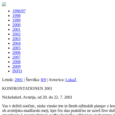
1996/97
1998
1999
2000
2001
2002
2003
2004
2005
2006
2007
2008
2009
INFO
Letnik:
2001
| Številka:
8/9
| Avtor/ica:
LukaZ
KONFRONTATIONEN 2001
Nickelsdorf, Avstrija, od 20. do 22. 7. 2001
Vas v deželi sončnic, nizke vinske trte in širnih nižinskih planjav z
ob avstrijsko-madžarski meji, kjer čez dan praktično ne uzreš žive duš