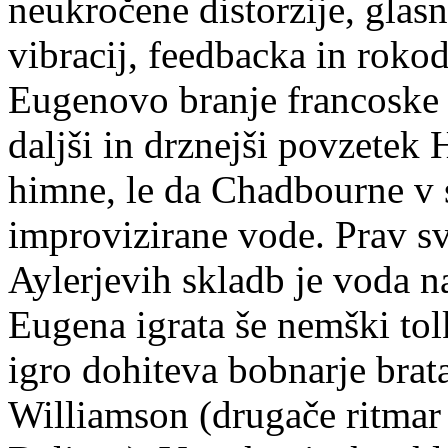
neukročene distorzije, gla
vibracij, feedbacka in roko
Eugenovo branje francoske 
daljši in drznejši povzetek
himne, le da Chadbourne v s
improvizirane vode. Prav sv
Aylerjevih skladb je voda n
Eugena igrata še nemški tolk
igro dohiteva bobnarje brata
Williamson (drugače ritmar 