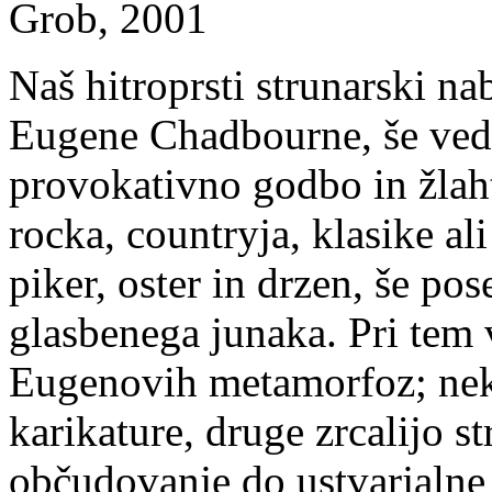
Grob, 2001
Naš hitroprsti strunarski na
Eugene Chadbourne, še ve
provokativno godbo in žlah
rocka, countryja, klasike al
piker, oster in drzen, še po
glasbenega junaka. Pri tem v
Eugenovih metamorfoz; neka
karikature, druge zrcalijo 
občudovanje do ustvarjalne 