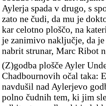
Aylerja spada v drugo, s sp
zato ne čudi, da mu je dokt
kar celotno ploščo, na kate
je zanimivo naključje, da je
nabrit strunar, Marc Ribot na
(Z)godba plošče Ayler Undea
Chadbournovih očal taka: E
navdušil nad Aylerjevo godb
polno čudnih tem, ki jim s