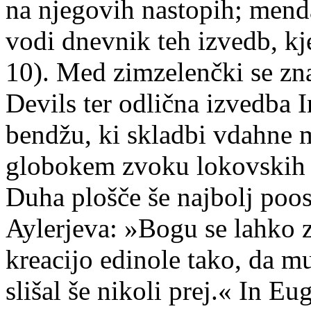
na njegovih nastopih; menda
vodi dnevnik teh izvedb, kj
10). Med zimzelenčki se zn
Devils ter odlična izvedba I
bendžu, ki skladbi vdahne m
globokem zvoku lokovskih 
Duha plošče še najbolj poos
Aylerjeva: »Bogu se lahko
kreacijo edinole tako, da m
slišal še nikoli prej.« In 