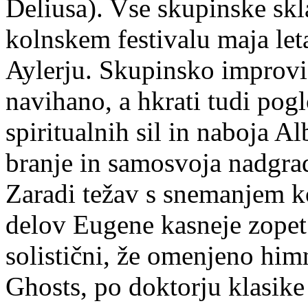
Deliusa). Vse skupinske skl
kolnskem festivalu maja leta
Aylerju. Skupinsko improvizi
navihano, a hkrati tudi pogl
spiritualnih sil in naboja A
branje in samosvoja nadgra
Zaradi težav s snemanjem k
delov Eugene kasneje zopet 
solistični, že omenjeno him
Ghosts, po doktorju klasike 