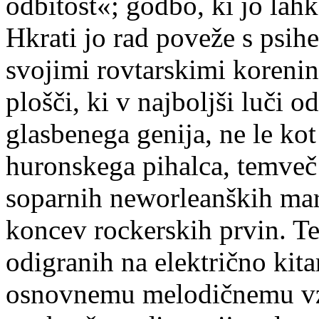
odbitost«; godbo, ki jo lahk
Hkrati jo rad poveže s psih
svojimi rovtarskimi korenin
plošči, ki v najboljši luči o
glasbenega genija, ne le ko
huronskega pihalca, temveč 
soparnih neworleanških mar
koncev rockerskih prvin. Te
odigranih na električno kita
osnovnemu melodičnemu vz