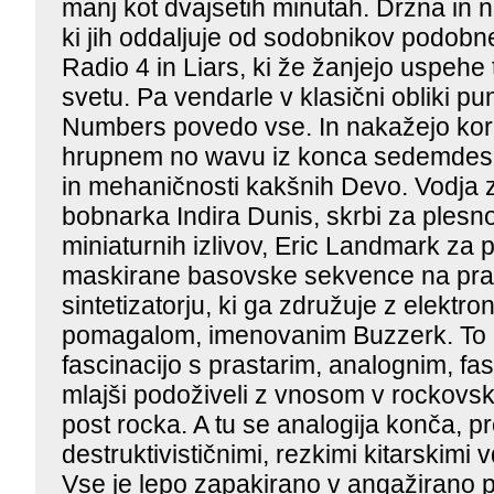
manj kot dvajsetih minutah. Drzna in 
ki jih oddaljuje od sodobnikov podob
Radio 4 in Liars, ki že žanjejo uspehe
svetu. Pa vendarle v klasični obliki p
Numbers povedo vse. In nakažejo ko
hrupnem no wavu iz konca sedemdeseti
in mehaničnosti kakšnih Devo. Vodja 
bobnarka Indira Dunis, skrbi za ples
miniaturnih izlivov, Eric Landmark za p
maskirane basovske sekvence na p
sintetizatorju, ki ga združuje z elekt
pomagalom, imenovanim Buzzerk. To 
fascinacijo s prastarim, analognim, fas
mlajši podoživeli z vnosom v rockovs
post rocka. A tu se analogija konča, 
destruktivističnimi, rezkimi kitarskimi
Vse je lepo zapakirano v angažirano p