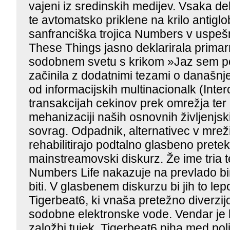
vajeni iz sredinskih medijev. Vsaka de
te avtomatsko priklene na krilo antiglo
sanfranciška trojica Numbers v uspeš
These Things jasno deklarirala primar
sodobnem svetu s krikom »Jaz sem pot
začinila z dodatnimi tezami o današnje
od informacijskih multinacionalk (Inte
transakcijah cekinov prek omrežja te
mehanizaciji naših osnovnih življenjski
sovrag. Odpadnik, alternativec v mrež
rehabilitirajo podtalno glasbeno pretek
mainstreamovski diskurz. Že ime tria t
Numbers Life nakazuje na prevlado b
biti. V glasbenem diskurzu bi jih to lepo
Tigerbeat6, ki vnaša pretežno diverzijo
sodobne elektronske vode. Vendar je b
založbi tujek. Tigerbeat6 niha med pol