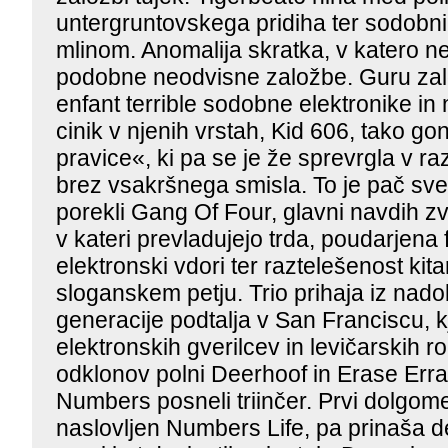
untergruntovskega pridiha ter sodobn
mlinom. Anomalija skratka, v katero n
podobne neodvisne založbe. Guru zal
enfant terrible sodobne elektronike in
cinik v njenih vrstah, Kid 606, tako go
pravice«, ki pa se je že sprevrgla v 
brez vsakršnega smisla. To je pač sve
porekli Gang Of Four, glavni navdih z
v kateri prevladujejo trda, poudarjena 
elektronski vdori ter raztelešenost kit
sloganskem petju. Trio prihaja iz nad
generacije podtalja v San Franciscu, k
elektronskih gverilcev in levičarskih r
odklonov polni Deerhoof in Erase Errat
Numbers posneli triinčer. Prvi dolgo
naslovljen Numbers Life, pa prinaša 