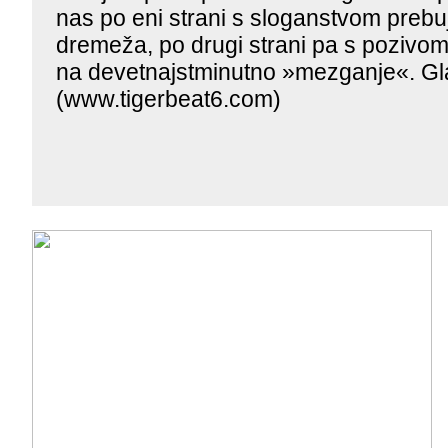
nas po eni strani s sloganstvom preb
dremeža, po drugi strani pa s pozivom 
na devetnajstminutno »mezganje«. Gl
(www.tigerbeat6.com)