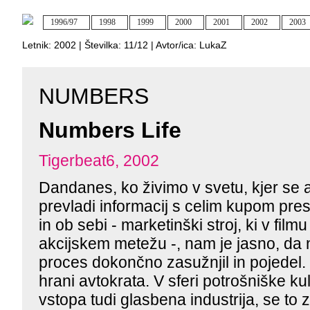
1996/97
1998
1999
2000
2001
2002
2003
Letnik:
2002
| Številka:
11/12
| Avtor/ica:
LukaZ
NUMBERS
Numbers Life
Tigerbeat6, 2002
Dandanes, ko živimo v svetu, kjer se a
prevladi informacij s celim kupom pre
in ob sebi - marketinški stroj, ki v film
akcijskem metežu -, nam je jasno, da n
proces dokončno zasužnjil in pojedel. 
hrani avtokrata. V sferi potrošniške k
vstopa tudi glasbena industrija, se to z