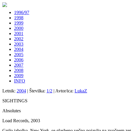
1996/97
1998
1999
2000
2001
2002
2003
2004
2005
2006
2007
2008
2009
INFO
Letnik:
2004
| Številka:
1/2
| Avtor/ica:
LukaZ
SIGHTINGS
Absolutes
Load Records, 2003
Gnilo jabolko, New York, se glasbeno večno pojavlja na zvočnem zemlj