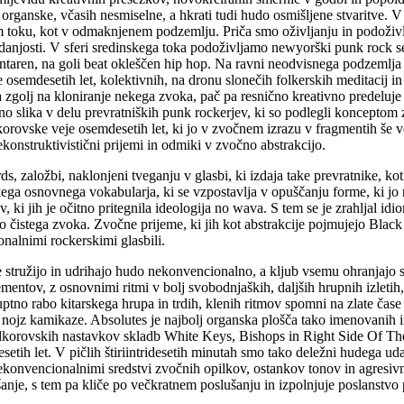
 organske, včasih nesmiselne, a hkrati tudi hudo osmišljene stvaritve. V
 toku, kot v odmaknjenem podzemlju. Priča smo oživljanju in podoživljan
sedanjosti. V sferi sredinskega toka podoživljamo newyorški punk rock s
entaren, na goli beat okleščen hip hop. Na ravni neodvisnega podzemlja
 osemdesetih let, kolektivnih, na dronu slonečih folkerskih meditacij 
 zgolj na kloniranje nekega zvoka, pač pa resnično kreativno predeluje h
kalno slika v delu prevratniških punk rockerjev, ki so podlegli koncept
ardkorovske veje osemdesetih let, ki jo v zvočnem izrazu v fragmentih 
konstruktivistični prijemi in odmiki v zvočno abstrakcijo.
ds, založbi, naklonjeni tveganju v glasbi, ki izdaja take prevratnike, 
ega osnovnega vokabularja, ki se vzpostavlja v opuščanju forme, ki jo 
i jih je očitno pritegnila ideologija no wava. S tem se je zrahljal idio
o čistega zvoka. Zvočne prijeme, ki jih kot abstrakcije pojmujejo Black
nalnimi rockerskimi glasbili.
tružijo in udrihajo hudo nekonvencionalno, a kljub vsemu ohranjajo srž
mentov, z osnovnimi ritmi v bolj svobodnjaških, daljših hrupnih izletih
tno rabo kitarskega hrupa in trdih, klenih ritmov spomni na zlate čase
 nojz kamikaze. Absolutes je najbolj organska plošča tako imenovanih in
dkorovskih nastavkov skladb White Keys, Bishops in Right Side Of The 
etih let. V pičlih štiriintridesetih minutah smo tako deležni hudega ud
onvencionalnimi sredstvi zvočnih opilkov, ostankov tonov in agresivnega
lušanje, s tem pa kliče po večkratnem poslušanju in izpolnjuje poslanst