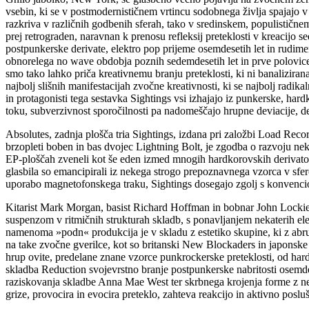
vsebin, ki se v postmodernističnem vrtincu sodobnega življa spajajo v
razkriva v različnih godbenih sferah, tako v sredinskem, populističnem
prej retrograden, naravnan k prenosu refleksij preteklosti v kreacijo 
postpunkerske derivate, elektro pop prijeme osemdesetih let in rudim
obnorelega no wave obdobja poznih sedemdesetih let in prve polovice
smo tako lahko priča kreativnemu branju preteklosti, ki ni banalizirana
najbolj slišnih manifestacijah zvočne kreativnosti, ki se najbolj radi
in protagonisti tega sestavka Sightings vsi izhajajo iz punkerske, h
toku, subverzivnost sporočilnosti pa nadomeščajo hrupne deviacije, de
Absolutes, zadnja plošča tria Sightings, izdana pri založbi Load Recor
brzopleti boben in bas dvojec Lightning Bolt, je zgodba o razvoju nek
EP-ploščah zveneli kot še eden izmed mnogih hardkorovskih derivatov, k
glasbila so emancipirali iz nekega strogo prepoznavnega vzorca v sfer
uporabo magnetofonskega traku, Sightings dosegajo zgolj s konvencio
Kitarist Mark Morgan, basist Richard Hoffman in bobnar John Lockie s
suspenzom v ritmičnih strukturah skladb, s ponavljanjem nekaterih ele
namenoma »podn« produkcija je v skladu z estetiko skupine, ki z abrup
na take zvočne gverilce, kot so britanski New Blockaders in japonske
hrup ovite, predelane znane vzorce punkrockerske preteklosti, od har
skladba Reduction svojevrstno branje postpunkerske nabritosti osemdes
raziskovanja skladbe Anna Mae West ter skrbnega krojenja forme z nek
grize, provocira in evocira preteklo, zahteva reakcijo in aktivno pos