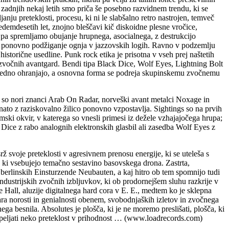
 zadnjih nekaj letih smo priča še posebno razvidnem trendu, ki se
ju preteklosti, procesu, ki ni le slabšalno retro nastrojen, temveč
edemdesetih let, znojno bleščavi kič diskoidne plesne vročice,
 pa spremljamo obujanje hrupnega, asocialnega, z destrukcijo
in ponovno podžiganje ognja v jazzovskih logih. Ravno v podzemlju
istorične usedline. Punk rock etika je prisotna v vseh prej naštetih
om zvočnih avantgard. Bendi tipa Black Dice, Wolf Eyes, Lightning Bolt
še vedno ohranjajo, a osnovna forma se podreja skupinskemu zvočnemu
kot so nori znanci Arab On Radar, norveški avant metalci Noxage in
nato z raziskovalno žilico ponovno vzpostavlja. Sightings so na prvih
mski okvir, v katerega so vnesli primesi iz dežele vzhajajočega hrupa;
 Dice z rabo analognih elektronskih glasbil ali zasedba Wolf Eyes z
 svoje preteklosti v agresivnem prenosu energije, ki se uteleša s
, ki vsebujejo temačno sestavino basovskega drona. Zastrta,
 berlinskih Einsturzende Neubauten, a kaj hitro ob tem spomnijo tudi
dustrijskih zvočnih izbljuvkov, ki ob prodornejšem sluhu razkrije v
Hall, aluzije digitalnega hard cora v E. E., medtem ko je sklepna
ara norosti in genialnosti obenem, svobodnjaških izletov in zvočnega
 besnila. Absolutes je plošča, ki je ne moremo preslišati, plošča, ki
vo peljati neko preteklost v prihodnost … (www.loadrecords.com)