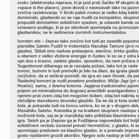
zvok« (elektronska naprava, ki je pod prsti
Sačiko M
skupini d
»space is the place«), pove dovolj o navezavah tako na jazz
zvočna raziskovanja. V široki paleti zvokov je redko kdaj kakšn
dominiralo, glasbeniki so se raje trudili za kompaktno, skupins
prepustili domiselnim solističnim vpadom, je ostanek bande ust
vzneseno podlago, ki je po silovitosti spominjala na gromozans
glasbenikov, ne le sedmerice izvrstnih instrumentalistov.
Izvrsten vtis – čeprav tako zvočno kot tudi po zasedbi popolnom
pianistke
Satoko Fudžii
in trobentača
Nacukija Tamure
(prvi n
glasbe). Slišali smo nadvse pretanjeno, eterično, krhko godbo
a obenem z veliko vložene energije in čustev, ki so se z odra
ujet duo s krasno, zadeto glasbo, sposobno, da nam pričara ne
Sugestivnost slišanega se je razvijala počasi, tako kot je ras
tonom, šumom in tudi premolki je bilo na dlani, da igrata gla
(so)čutno, da si večkrat pomislil, da igra en sam človek, da p
Naslednji koncert je nudil posebno poslastico:
Mičijo Jagi
(pri 
Hoahio), sama, z dvema kotoma. Jagijeva tradicionalno japon
prijemi od minimalizma do dognanj ameriških avantgardistov 
njenimi prsti zveni zdaj kot mogočen boben, zdaj kot nabrita s
občutljivo starodavno strunsko glasbilo. Da se da iz kota izvleč
šola, je pokazala tudi na koncu večera, ko se je v drugem delu 
Masahiku Satohu.
Kotoistka je na kratkem skupnem nastopu s 
možnosti kota, saj se je marsikdaj tako približala klavirskemu z
igra. Satoh pa je (čeprav ga je Fudžiijeva napovedala kot bolj
solističnem recitalu izzvenel preveč hermetično, z glasbo, ki se
spominjajo predvsem na klasično glasbo, in s premalo improv
gosto nastlanimi grozdi akordov. Njegov solo nastop je bil defin