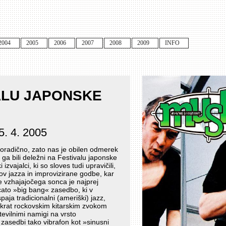
2004
2005
2006
2007
2008
2009
INFO
ALU JAPONSKE
5. 4. 2005
sporadično, zato nas je obilen odmerek
 ga bili deležni na Festivalu japonske
izvajalci, ki so sloves tudi upravičili,
tov jazza in improvizirane godbe, kar
le vzhajajočega sonca je najprej
ato »big bang« zasedbo, ki v
paja tradicionalni (ameriški) jazz,
čkrat rockovskim kitarskim zvokom
številnimi namigi na vrsto
 zasedbi tako vibrafon kot »sinusni