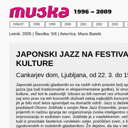
1996/97
1998
1999
2000
2001
2002
2003
Letnik:
2005
| Številka:
5/6
| Avtor/ica:
Mario Batelić
JAPONSKI JAZZ NA FESTIV
KULTURE
Cankarjev dom, Ljubljana, od 22. 3. do 1
Japonski jazzovski glasbeniki so na naših odrih prisotni bolj 
jazza (pa tudi tradicionalne in eksperimentalne godbe), ki smo
kulture, več kot le zadovoljil. Izbrani so bili namreč res vrhunski 
saj smo prav na teh koncertih doživeli nekaj najboljših koncer
jih je bilo moč letos spremljati na domačih odrih. Jazz iz deže
predstavil
Otomo Jošihide
s svojim
New Jazz Ensemble,
pravc
prijemih in načinu igranja ter organiziranja zvoka inteligentno s
improvizacijo in sodoben zven. Jošihide je z naelektrenim, ve
tudi iz preostale šesterice »izvlekel« oster, prečiščen zven, s 
zgodovinskih in sodobnih glasbenikov. Že dejstvo, da sta v isti