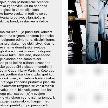
ajala pridih psihedelične omotice
ovsko zgodovino kot na sodobna
o glasbilo zares dlje časa
ko barvo zvoka, in tudi ko so se
varjal brbotavo, vibrirajočo in
ki big band, sestavljen iz četice
a različen – je pustil tudi koncert
astop na trojnem koncertu japonske
, odigrano odmerjeno, disciplinirano,
 kar pretakala med občinstvo. Krasno
verjetne domišljijske svetove.
la glasba – z vsakim novim odigranim
sbenika tako usklajeno, dobesedno
elje skladbo ena sama misel.
nas pred leti že slišana z zasedbo
sko godbo širi z eksperimentalnimi
(John Cage, Harry Partch). Koto pod
onicyouthovska kitara, zdaj spet kot
i veliko več, kot veleva tradicionalna
tretjega koncerta pridružila pianistu
pianistom razgrnila še več izraznih
voku, da ni bilo več jasno, kdo kaj
šega pianista od nje) v svojem
 je vila okrog vedno istih prijemov, ki
izacije, s premalo »dihanja« med
itivno predolg in po presunljivih