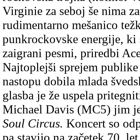
Virginie za seboj še nima za
rudimentarno mešanico težk
punkrockovske energije, ki 
zaigrani pesmi, priredbi A
Najtoplejši sprejem publike
nastopu dobila mlada šveds
glasba je že uspela pritegn
Michael Davis (MC5) jim j
Soul Circus.
Koncert so odpr
pa stavijo na začetek 70. let