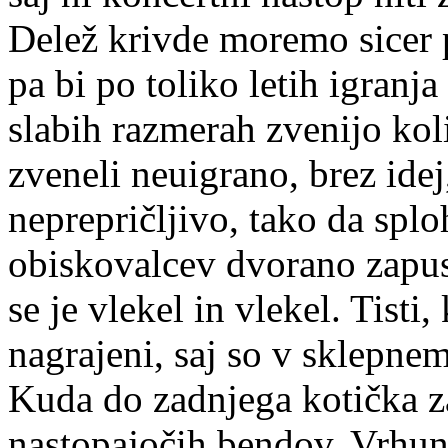
Delež krivde moremo sicer 
pa bi po toliko letih igranja
slabih razmerah zvenijo kol
zveneli neuigrano, brez ide
neprepričljivo, tako da splo
obiskovalcev dvorano zapus
se je vlekel in vlekel. Tisti
nagrajeni, saj so v sklepne
Kuda do zadnjega kotička zas
nastopajočih bendov. Vrhunec