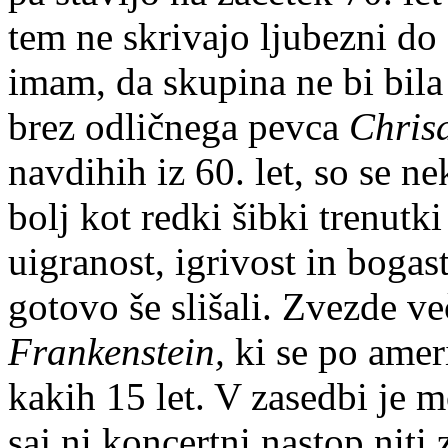
tem ne skrivajo ljubezni do
imam, da skupina ne bi bila 
brez odličnega pevca
Chrisa
navdihih iz 60. let, so se ne
bolj kot redki šibki trenut
uigranost, igrivost in boga
gotovo še slišali. Zvezde ve
Frankenstein,
ki se po amer
kakih 15 let. V zasedbi je 
saj ni koncertni nastop niti 