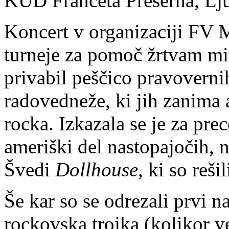
KUD Franceta Prešerna, Lju
Koncert v organizaciji FV 
turneje za pomoč žrtvam mi
privabil peščico pravoverni
radovedneže, ki jih zanima
rocka. Izkazala se je za pre
ameriški del nastopajočih, n
Švedi
Dollhouse,
ki so reši
Še kar so se odrezali prvi n
rockovska trojka (kolikor ve