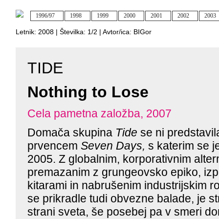
1996/97
1998
1999
2000
2001
2002
2003
Letnik:
2008
| Številka:
1/2
| Avtor/ica:
BIGor
TIDE
Nothing to Lose
Cela pametna založba, 2007
Domača skupina
Tide
se ni predstavi
prvencem
Seven Days,
s katerim se je
2005. Z globalnim, korporativnim alte
premazanim z grungeovsko epiko, izpi
kitarami in nabrušenim industrijskim 
se prikradle tudi obvezne balade, je st
strani sveta, še posebej pa v smeri 