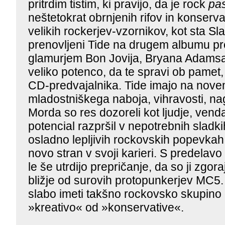
pritrdim tistim, ki pravijo, da je rock
pas
neštetokrat obrnjenih rifov in konser
velikih rockerjev-vzornikov, kot sta Sl
prenovljeni Tide na drugem albumu pre
glamurjem Bon Jovija, Bryana Adamsa,
veliko potenco, da te spravi ob pamet
CD-predvajalnika. Tide imajo na nov
mladostniškega naboja, vihravosti, naga
Morda so res dozoreli kot ljudje, venda
potencial razpršil v nepotrebnih sladk
osladno lepljivih rockovskih popevkah,
novo stran v svoji karieri. S predelavo
le še utrdijo prepričanje, da so ji zgora
bližje od surovih protopunkerjev MC5.
slabo imeti takšno rockovsko skupino do
»kreativo« od »konservative«.