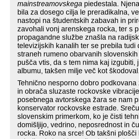
mainstreamovskega
piedestala. Njena 
bila za dosego cilja le preradikalna, ve
nastopi na študentskih zabavah in prir
zavohali vonj arenskega rocka, ter s
propagandne službe znašla na radijski
televizijskih kanalih ter se prebila tud
straneh rumeno obarvanih slovenskih 
pušča vtis, da s tem nima kaj izgubiti,
albumu, takšen milje več kot škodoval
Tehnično nesporno dobro podkovana 
in obrača sluzaste rockovske vibracije
posebnega avtorskega žara se nam pr
konservator rockovske estrade. Sreč
slovenskim primerkom, ko je čisti teh
domišljijo, vedrino, neposrednost in 
rocka. Roko na srce! Ob takšni plošči