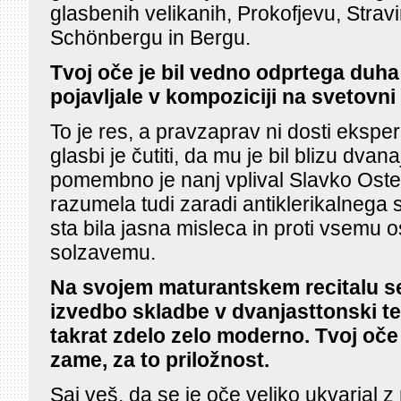
glasbenih velikanih, Prokofjevu, Strav
Schönbergu in Bergu.
Tvoj oče je bil vedno odprtega duha 
pojavljale v kompoziciji na svetovni 
To je res, a pravzaprav ni dosti eksper
glasbi je čutiti, da mu je bil blizu dvan
pomembno je nanj vplival Slavko Oster
razumela tudi zaradi antiklerikalneg
sta bila jasna misleca in proti vsemu
solzavemu.
Na svojem maturantskem recitalu se
izvedbo skladbe v dvanjasttonski teh
takrat zdelo zelo moderno. Tvoj oče 
zame, za to priložnost.
Saj veš, da se je oče veliko ukvarjal z 