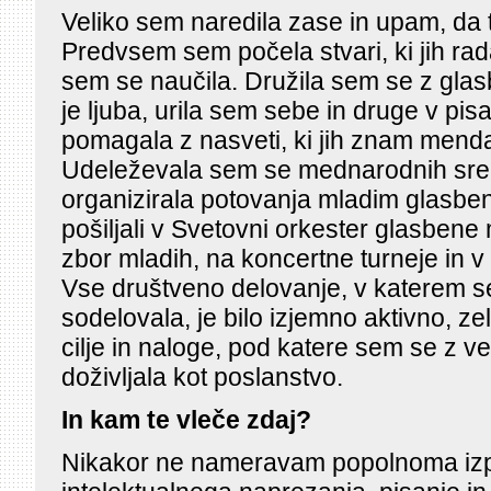
Veliko sem naredila zase in upam, da 
Predvsem sem počela stvari, ki jih r
sem se naučila. Družila sem se z glasb
je ljuba, urila sem sebe in druge v p
pomagala z nasveti, ki jih znam menda 
Udeleževala sem se mednarodnih sre
organizirala potovanja mladim glasben
pošiljali v Svetovni orkester glasbene
zbor mladih, na koncertne turneje in 
Vse društveno delovanje, v katerem s
sodelovala, je bilo izjemno aktivno, z
cilje in naloge, pod katere sem se z ve
doživljala kot poslanstvo.
In kam te vleče zdaj?
Nikakor ne nameravam popolnoma izpus