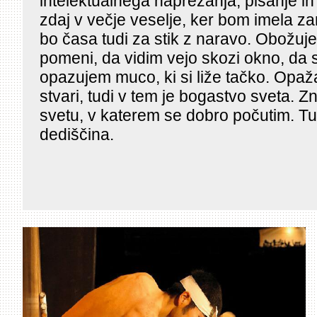
intelektualnega naprezanja, pisanje in
zdaj v večje veselje, ker bom imela z
bo časa tudi za stik z naravo. Obožuj
pomeni, da vidim vejo skozi okno, da s
opazujem muco, ki si liže tačko. Opaža
stvari, tudi v tem je bogastvo sveta. Z
svetu, v katerem se dobro počutim. Tu
dediščina.