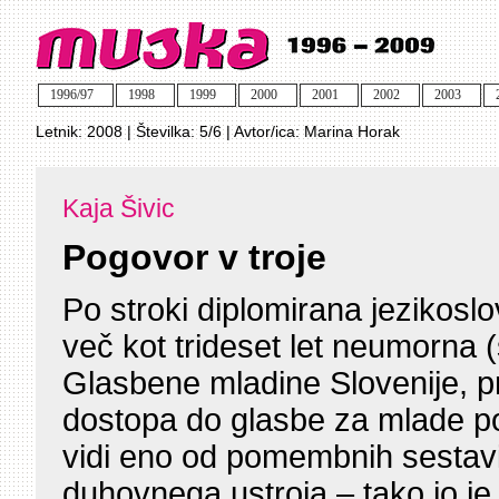
1996/97
1998
1999
2000
2001
2002
2003
Letnik:
2008
| Številka:
5/6
| Avtor/ica:
Marina Horak
Kaja Šivic
Pogovor v troje
Po stroki diplomirana jezikosl
več kot trideset let neumorna 
Glasbene mladine Slovenije, p
dostopa do glasbe za mlade po
vidi eno od pomembnih sestav
duhovnega ustroja – tako jo j