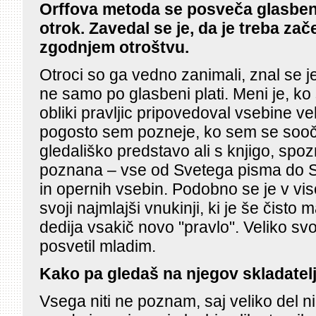
Orffova metoda se posveča glasben
otrok. Zavedal se je, da je treba zače
zgodnjem otroštvu.
Otroci so ga vedno zanimali, znal se je 
ne samo po glasbeni plati. Meni je, ko
obliki pravljic pripovedoval vsebine veli
pogosto sem pozneje, ko sem se sooč
gledališko predstavo ali s knjigo, spoz
poznana – vse od Svetega pisma do 
in opernih vsebin. Podobno se je v viso
svoji najmlajši vnukinji, ki je še čisto
dedija vsakič novo "pravlo". Veliko svoj
posvetil mladim.
Kako pa gledaš na njegov skladatel
Vsega niti ne poznam, saj veliko del ni