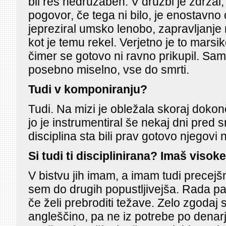
bil res nedružaben. V družbi je zdržal,
pogovor, če tega ni bilo, je enostavno
jepreziral umsko lenobo, zapravljanje
kot je temu rekel. Verjetno je to marsi
čimer se gotovo ni ravno prikupil. Sam
posebno miselno, vse do smrti.
Tudi v komponiranju?
Tudi. Na mizi je obležala skoraj dokon
jo je instrumentiral še nekaj dni pred 
disciplina sta bili prav gotovo njegovi 
Si tudi ti disciplinirana? Imaš viso
V bistvu jih imam, a imam tudi precejšn
sem do drugih popustljivejša. Rada
če želi prebroditi težave. Zelo zgodaj 
angleščino, pa ne iz potrebe po dena