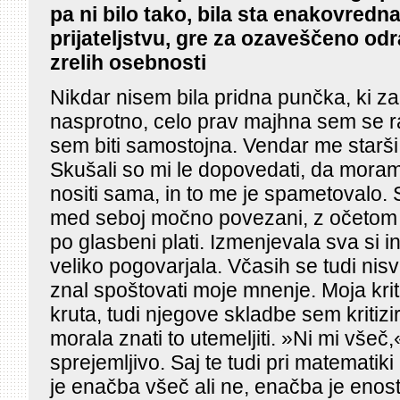
pa ni bilo tako, bila sta enakovredna
prijateljstvu, gre za ozaveščeno od
zrelih osebnosti
Nikdar nisem bila pridna punčka, ki z
nasprotno, celo prav majhna sem se r
sem biti samostojna. Vendar me starši n
Skušali so mi le dopovedati, da mora
nositi sama, in to me je spametovalo.
med seboj močno povezani, z očetom v 
po glasbeni plati. Izmenjevala sva si in
veliko pogovarjala. Včasih se tudi nisv
znal spoštovati moje mnenje. Moja krit
kruta, tudi njegove skladbe sem kritiz
morala znati to utemeljiti. »Ni mi všeč,«
sprejemljivo. Saj te tudi pri matematiki
je enačba všeč ali ne, enačba je eno