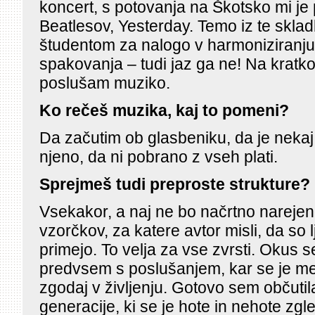
koncert, s potovanja na Škotsko mi je p
Beatlesov, Yesterday. Temo iz te sklad
študentom za nalogo v harmoniziranju
spakovanja – tudi jaz ga ne! Na kratk
poslušam muziko.
Ko rečeš muzika, kaj to pomeni?
Da začutim ob glasbeniku, da je nekaj
njeno, da ni pobrano z vseh plati.
Sprejmeš tudi preproste strukture?
Vsekakor, a naj ne bo načrtno narejeno
vzorčkov, za katere avtor misli, da so
primejo. To velja za vse zvrsti. Okus 
predvsem s poslušanjem, kar se je me
zgodaj v življenju. Gotovo sem občutil
generacije, ki se je hote in nehote zgl