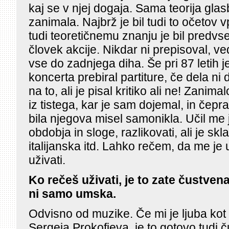
kaj se v njej dogaja. Sama teorija gl
zanimala. Najbrž je bil tudi to očetov v
tudi teoretičnemu znanju je bil predvs
človek akcije. Nikdar ni prepisoval, ve
vse do zadnjega diha. Še pri 87 letih 
koncerta prebiral partiture, če dela ni
na to, ali je pisal kritiko ali ne! Zanima
iz tistega, kar je sam dojemal, in čepr
bila njegova misel samonikla. Učil me
obdobja in sloge, razlikovati, ali je s
italijanska itd. Lahko rečem, da me je 
uživati.
Ko rečeš uživati, je to zate čustve
ni samo umska.
Odvisno od muzike. Če mi je ljuba kot
Sergeja Prokofjeva, je to gotovo tudi 