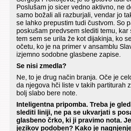
Poslušam jo sicer vedno aktivno, ne d
samo božali ali razburjali, vendar jo 
se lahko prepustim tudi čustvom. So pa
poskušam predvsem slediti temu, kar 
tem sem se urila že kot dijakinja, ko 
očetu, ko je na primer v ansamblu Sla
izjemno sodobne glasbene zapise.
Se nisi zmedla?
Ne, to je drug način branja. Oče je cel
da njegova hči liste v takih partiturah
bolj slabo bere note.
Inteligentna pripomba. Treba je gleda
slediti liniji, ne pa se ukvarjati s
glasbeno črko, ki ji pravimo nota. Je
jezikov podoben? Kako je nagnjenje