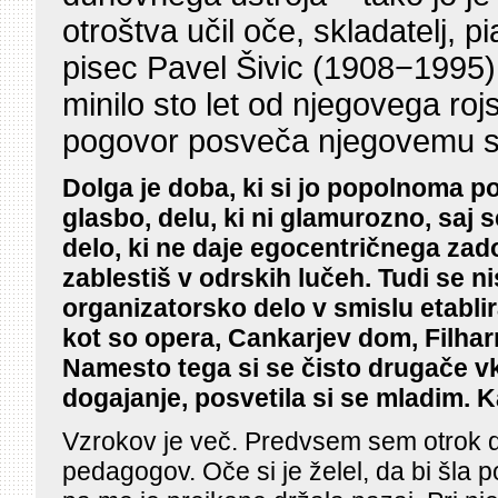
otroštva učil oče, skladatelj, pi
pisec Pavel Šivic (1908−1995).
minilo sto let od njegovega rojs
pogovor posveča njegovemu 
Dolga je doba, ki si jo popolnoma po
glasbo, delu, ki ni glamurozno, saj s
delo, ki ne daje egocentričnega zado
zablestiš v odrskih lučeh. Tudi se ni
organizatorsko delo v smislu etablira
kot so opera, Cankarjev dom, Filhar
Namesto tega si se čisto drugače vk
dogajanje, posvetila si se mladim. K
Vzrokov je več. Predvsem sem otrok 
pedagogov. Oče si je želel, da bi šla 