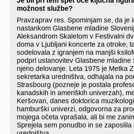
Je bil pri tem spet oče ključna figura
možnost službe?
Pravzaprav res. Spominjam se, da je i
nastankom Glasbene mladine Slovenij
Aleksandrom Skaletom v Festivalni dv
doma v Ljubljani koncerte za otroke, t
sodelovala z igranjem na manjši ksilof
podprl ustanovitev Glasbene mladine S
njeno delovanje. Leta 1975 je Metka Z
sekretarka uredništva, odhajala na pod
Strasbourg (pozneje je postala profeso
kanadskih in ameriških univerzah), me
Keršovan, danes doktorica muzikologij
hamburški univerzi, odgovorna za pro
mojega očeta vprašala, ali bi me zani
Sprejela sem ponudbo in se zaposlila 
uredništva.