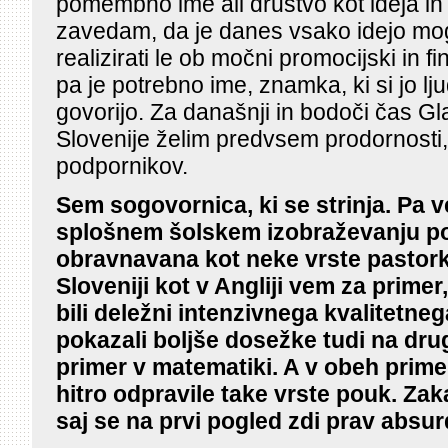
pomembno ime ali društvo kot ideja in
zavedam, da je danes vsako idejo m
realizirati le ob močni promocijski in f
pa je potrebno ime, znamka, ki si jo lj
govorijo. Za današnji in bodoči čas Gl
Slovenije želim predvsem prodornosti, i
podpornikov.
Sem sogovornica, ki se strinja. Pa 
splošnem šolskem izobraževanju p
obravnavana kot neke vrste pastork
Sloveniji kot v Angliji vem za primer,
bili deležni intenzivnega kvalitetn
pokazali boljše dosežke tudi na dru
primer v matematiki. A v obeh primer
hitro odpravile take vrste pouk. Zaka
saj se na prvi pogled zdi prav absu