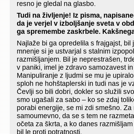
resno je gledal na glasbo.
Tudi na življenje! Iz pisma, napisan
da je verjel v izboljšanje sveta v ob
ga spremembe zaskrbele. Kakšnega p
Najlaže bi ga opredelila s frajgajst, b
mnenje si je ustvarjal s stalnim izpopo
razmišljanjem. Bil je neprestrašen, trde
v paniki, imel je zdravo samozavest i
Manipuliranje z ljudmi se mu je upiralo
sploh ne hohštaplerski in tudi nas je 
Čevlji so bili dobri, dokler so služili 
smo ugašali za sabo – ko se zdaj toli
porabi energije, se mi zdi smešno. Za 
samoumevno, da se s tem ne razmetav
očeta za škrta, a ko danes razmišljam o
bil le proti potratnosti.