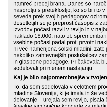
namreč precej brana. Danes so naročn
nasprotju s preteklostjo, ko so bili to 
seveda prek svojih pedagogov oziroma 
desetletjih se je preprost časopis z 
izvodov počasi razvil v revijo in v naj
naklado 18.000, nato ob spremembah 
vsebine počasi padal proti prvotni na
ni več namenjena šolski mladini, zato
nekoliko zahtevnejših poslušalcev zan
in glasbene pedagoge. Pričakovala bi, 
sodelovali pri njenem nastajanju.
Kaj je bilo najpomembnejše v tvoje
To, da sem sodelovala v celotnem pr
mladine Slovenije, ki je imela in še v
delovanje – urejala sem revijo, pisala
številne simfonične koncerte za mladi