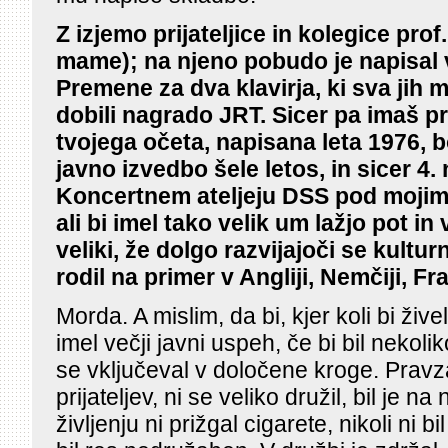
Z izjemo prijateljice in kolegice pro
mame); na njeno pobudo je napisal 
Premene za dva klavirja, ki sva jih mi
dobili nagrado JRT. Sicer pa imaš pr
tvojega očeta, napisana leta 1976, 
javno izvedbo šele letos, in sicer 4
Koncertnem ateljeju DSS pod mojimi
ali bi imel tako velik um lažjo pot in
veliki, že dolgo razvijajoči se kulturn
rodil na primer v Angliji, Nemčiji, Fra
Morda. A mislim, da bi, kjer koli bi žive
imel večji javni uspeh, če bi bil nekol
se vključeval v določene kroge. Pravza
prijateljev, ni se veliko družil, bil je 
življenju ni prižgal cigarete, nikoli ni bi