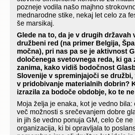
pozneje vodila našo majhno strokovno
mednarodne stike, nekaj let celo za fe
še marsikaj.
Glede na to, da je v drugih državah 
družbeni red (na primer Belgija, Špa
močna), pri nas pa se je aktivnost 
določenega svetovnega reda, ki ga z
zanima, kako vidiš bodočnost Glas
Slovenije v spreminjajoči se družbi,
v pridobivanje materialnih dobrin? 
izrazila za bodoče obdobje, ko te n
Moja želja je enaka, kot je vedno bila: 
več možnosti s srečevanjem dobre glas
in jih še vedno ponuja GM, celo če ne b
organizacija, ki bi opravljala to poslan