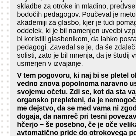
skladbe za otroke in mladino, predvse
bodočih pedagogov. Poučeval je metod
akademiji za glasbo, kjer je tudi pom
oddelek, ki je bil namenjen uvedbi vz
bi koristili glasbenikom, da lahko pos
pedagogi. Zavedal se je, da še zdaleč 
solisti, zato je bil mnenja, da je študi
usmerjen v izvajanje.
V tem pogovoru, ki naj bi se pletel o
vedno znova popolnoma naravno u
svojemu očetu. Zdi se, kot da sta va
organsko prepleteni, da je nemogoč
me dejstvo, da se med vama ni zgod
dogaja, da namreč pri tesni poveza
hčerjo − še posebno, če je oče veli
avtomatično pride do otrokovega p