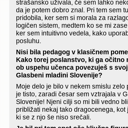
strašansko uživala, če sem lahko neko
da je potem dobro znal. Pri tem sem t
pridobila, ker sem si morala za razlag
logičen sistem, medtem ko se mi zase 
ker sem intuitivno vedela, kako uporabl
posluhu.
Nisi bila pedagog v klasičnem pomen
Kako torej poslanstvo, ki ga očitno n
ob uspehu učenca povezuješ s svoj
Glasbeni mladini Slovenije?
Moje delo je bilo v nekem smislu zelo
je tisto, zaradi česar sem vztrajala v 
Slovenije! Njeni cilji so mi bili vedno 
približati nekaj tako dragocenega, kot 
ki se z njo še niso srečali.