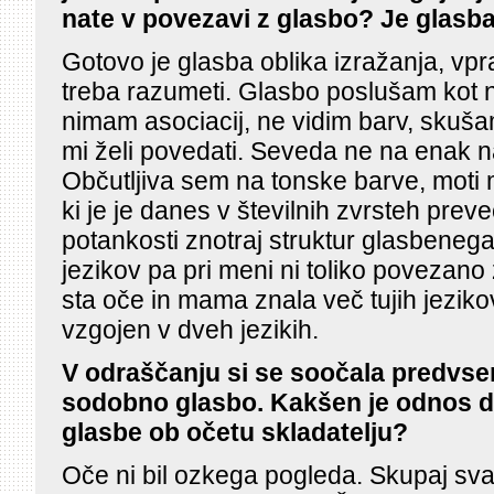
nate v povezavi z glasbo? Je glasba
Gotovo je glasba oblika izražanja, vpraš
treba razumeti. Glasbo poslušam kot 
nimam asociacij, ne vidim barv, skušam
mi želi povedati. Seveda ne na enak n
Občutljiva sem na tonske barve, moti 
ki je je danes v številnih zvrsteh preve
potankosti znotraj struktur glasbeneg
jezikov pa pri meni ni toliko povezano
sta oče in mama znala več tujih jezikov
vzgojen v dveh jezikih.
V odraščanju si se soočala predvse
sodobno glasbo. Kakšen je odnos do
glasbe ob očetu skladatelju?
Oče ni bil ozkega pogleda. Skupaj sva