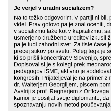
Je verjel v uradni socializem?
Na to težko odgovorim. V partiji ni bil,
videl. Prav gotovo pa je znal oceniti, 
v socializmu laže kot v kapitalizmu, sa
usmerjeno družbeno ureditev izkusil ž
pa je tudi zahodni svet. Za tiste čase j
precej stikov po svetu. Poleg tega je so
ki so prišli koncertirat v Slovenijo, sprem
Dopisoval si je s kolegi prek mednar
pedagogov ISME, aktivno je sodelova
kongresih. Prijateljeval je na primer
dr. Walterjem Georgiijem, piscem pome
Avstriji s prof. Regnerjem z Orffovega 
kamor je pošiljal svoje diplomante, da 
spoznavanju novih metod poučevanja