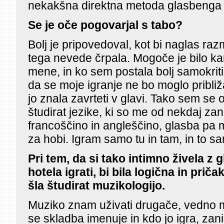
nekakšna direktna metoda glasbenga
Se je oče pogovarjal s tabo?
Bolj je pripovedoval, kot bi naglas razm
tega nevede črpala. Mogoče je bilo k
mene, in ko sem postala bolj samokrit
da se moje igranje ne bo moglo približati
jo znala zavrteti v glavi. Tako sem se 
študirat jezike, ki so me od nekdaj za
francoščino in angleščino, glasba pa mi
za hobi. Igram samo tu in tam, in to s
Pri tem, da si tako intimno živela z 
hotela igrati, bi bila logična in priča
šla študirat muzikologijo.
Muziko znam uživati drugače, vedno me
se skladba imenuje in kdo jo igra, zan