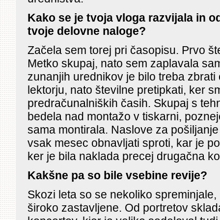
Kako se je tvoja vloga razvijala in o
tvoje delovne naloge?
Začela sem torej pri časopisu. Prvo šte
Metko skupaj, nato sem zaplavala sam
zunanjih urednikov je bilo treba zbrati 
lektorju, nato številne pretipkati, ker s
predračunalniških časih. Skupaj s te
bedela nad montažo v tiskarni, pozne
sama montirala. Naslove za pošiljanje r
vsak mesec obnavljati sproti, kar je p
ker je bila naklada precej drugačna ko
Kakšne pa so bile vsebine revije?
Skozi leta so se nekoliko spreminjale,
široko zastavljene. Od portretov sklad