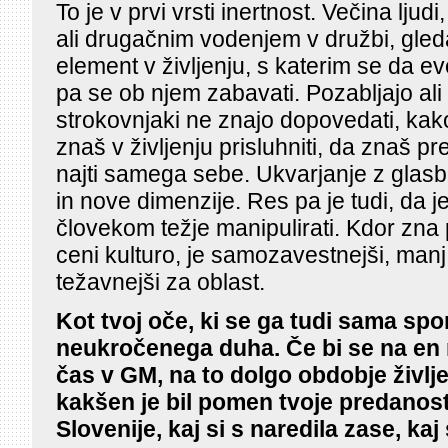
To je v prvi vrsti inertnost. Večina ljudi
ali drugačnim vodenjem v družbi, gled
element v življenju, s katerim se da eve
pa se ob njem zabavati. Pozabljajo ali
strokovnjaki ne znajo dopovedati, ka
znaš v življenju prisluhniti, da znaš p
najti samega sebe. Ukvarjanje z glas
in nove dimenzije. Res pa je tudi, da 
človekom težje manipulirati. Kdor zna po
ceni kulturo, je samozavestnejši, manj 
težavnejši za oblast.
Kot tvoj oče, ki se ga tudi sama sp
neukročenega duha. Če bi se na en 
čas v GM, na to dolgo obdobje življen
kakšen je bil pomen tvoje predanost
Slovenije, kaj si s naredila zase, kaj