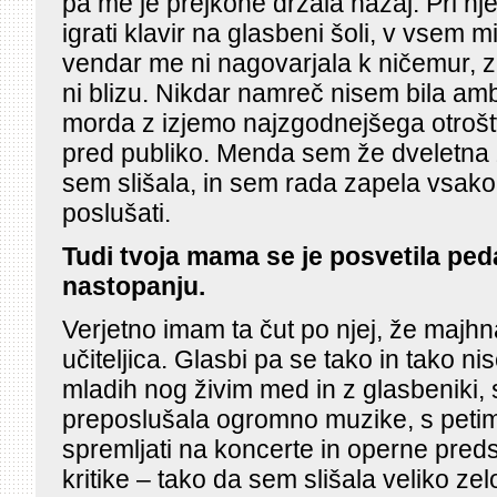
pa me je prejkone držala nazaj. Pri nje
igrati klavir na glasbeni šoli, v vsem mi
vendar me ni nagovarjala k ničemur, z
ni blizu. Nikdar namreč nisem bila amb
morda z izjemo najzgodnejšega otrošt
pred publiko. Menda sem že dveletna z
sem slišala, in sem rada zapela vsakom
poslušati.
Tudi tvoja mama se je posvetila ped
nastopanju.
Verjetno imam ta čut po njej, že majhn
učiteljica. Glasbi pa se tako in tako n
mladih nog živim med in z glasbeniki,
preposlušala ogromno muzike, s petimi
spremljati na koncerte in operne predst
kritike – tako da sem slišala veliko zel