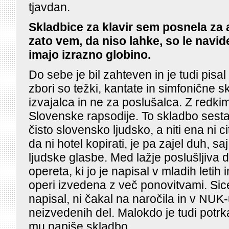
tjavdan.
Skladbice za klavir sem posnela za 
zato vem, da niso lahke, so le navi
imajo izrazno globino.
Do sebe je bil zahteven in je tudi pisa
zbori so težki, kantate in simfonične 
izvajalca in ne za poslušalca. Z redki
Slovenske rapsodije. To skladbo sestav
čisto slovensko ljudsko, a niti ena ni c
da ni hotel kopirati, je pa zajel duh, sa
ljudske glasbe. Med lažje poslušljiva 
opereta, ki jo je napisal v mladih letih in
operi izvedena z več ponovitvami. Si
napisal, ni čakal na naročila in v NUK-
neizvedenih del. Malokdo je tudi potrkal
mu napiše skladbo.