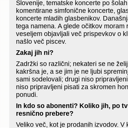
Slovenije, tematske koncerte po šolah
komentirane simfonične koncerte, gla
koncerte mladih glasbenikov. Današn
tega namena. A glede očitkov moram reč
veseljem objavljali več prispevkov o kl
našlo več piscev.
Zakaj jih ni?
Zadržki so različni; nekateri se ne želijo
kakršna je, a se jim je ne ljubi spreminj
sami sodelovali; drugi niso pripravljeni v
niso pripravljeni pisati za skromen hon
ponudi.
In kdo so abonenti? Koliko jih, po 
resnično prebere?
Veliko več, kot je prodanih izvodov. V k