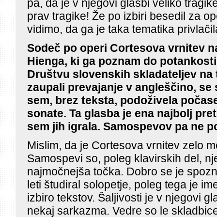
pa, da je v njegovi glasbi veliko tragik
prav tragike! Že po izbiri besedil za 
vidimo, da ga je taka tematika privlačil
Sodeč po operi Cortesova vrnitev n
Hienga, ki ga poznam do potankosti,
Društvu slovenskih skladateljev na 
zaupali prevajanje v angleščino, se
sem, brez teksta, podoživela počas
sonate. Ta glasba je ena najbolj pretr
sem jih igrala. Samospevov pa ne 
Mislim, da je Cortesova vrnitev zelo 
Samospevi so, poleg klavirskih del, n
najmočnejša točka. Dobro se je spozna
leti študiral solopetje, poleg tega je i
izbiro tekstov. Šaljivosti je v njegovi g
nekaj sarkazma. Vedre so le skladbice 