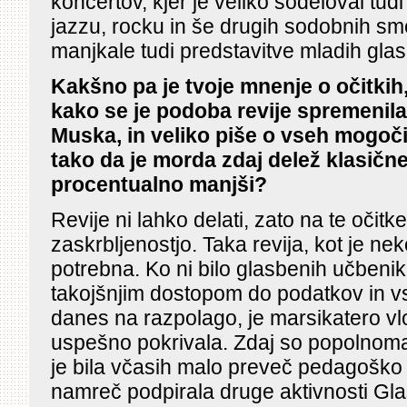
koncertov, kjer je veliko sodeloval tud
jazzu, rocku in še drugih sodobnih sme
manjkale tudi predstavitve mladih gla
Kakšno pa je tvoje mnenje o očitkih, 
kako se je podoba revije spremenila
Muska, in veliko piše o vseh mogoči
tako da je morda zdaj delež klasičn
procentualno manjši?
Revije ni lahko delati, zato na te očit
zaskrbljenostjo. Taka revija, kot je nek
potrebna. Ko ni bilo glasbenih učbenik
takojšnjim dostopom do podatkov in vse
danes na razpolago, je marsikatero vlo
uspešno pokrivala. Zdaj so popolnoma
je bila včasih malo preveč pedagošk
namreč podpirala druge aktivnosti Gl