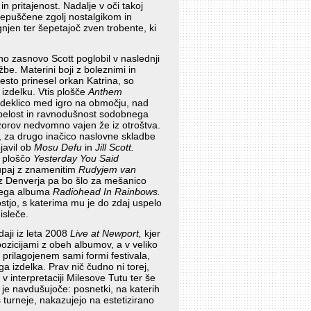
n pritajenost. Nadalje v oči takoj
repuščene zgolj nostalgikom in
gnjen ter šepetajoč zven trobente, ki
no zasnovo Scott poglobil v naslednji
be. Materini boji z boleznimi in
mesto prinesel orkan Katrina, so
izdelku. Vtis plošče
Anthem
 deklico med igro na območju, nad
topelost in ravnodušnost sodobnega
rizorov nedvomno vajen že iz otroštva.
m, za drugo inačico naslovne skladbe
javil ob
Mosu Defu
in
Jill Scott.
o ploščo
Yesterday You Said
skupaj z znamenitim
Rudyjem van
 iz Denverja pa bo šlo za mešanico
skega albuma
Radiohead In Rainbows.
ostjo, s katerima mu je do zdaj uspelo
isleče.
daji iz leta 2008
Live at Newport,
kjer
zicijami z obeh albumov, a v veliko
prilagojenem sami formi festivala,
a izdelka. Prav nič čudno ni torej,
v interpretaciji Milesove Tutu ter še
i je navdušujoče: posnetki, na katerih
s turneje, nakazujejo na estetizirano