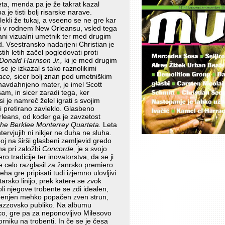
leta, menda pa je že takrat kazal
 je tisti bolj risarske narave.
lekli že tukaj, a vseeno se ne gre kar
orji v rodnem New Orleansu, vsled tega
ani vizualni umetnik ter med drugim
d. Vsestransko nadarjeni Christian je
tih letih začel pogledovati proti
Donald Harrison Jr.,
ki je med drugim
e je izkazal s tako raznolikimi
ace,
sicer bolj znan pod umetniškim
avdahnjeno mater, je imel Scott
sam, in sicer zaradi tega, ker
i je namreč želel igrati s svojim
ni pretirano zavleklo. Glasbeno
rleans, od koder ga je zavzetost
he Berklee Monterrey Quarteta.
Leta
ervjujih ni nikjer ne duha ne sluha.
oj na širši glasbeni zemljevid gredo
na pri založbi
Concorde,
je s svojo
 tradicije ter inovatorstva, da se ji
e celo razglasil za žanrsko premiero
ha gre pripisati tudi izjemno ulovljivi
tarsko linijo, prek katere se zvok
oli njegove trobente se zdi idealen,
 omenjen mehko popačen zven strun,
azzovsko publiko. Na albumu
ico, gre pa za neponovljivo Milesovo
rniku na trobenti. In če se je česa