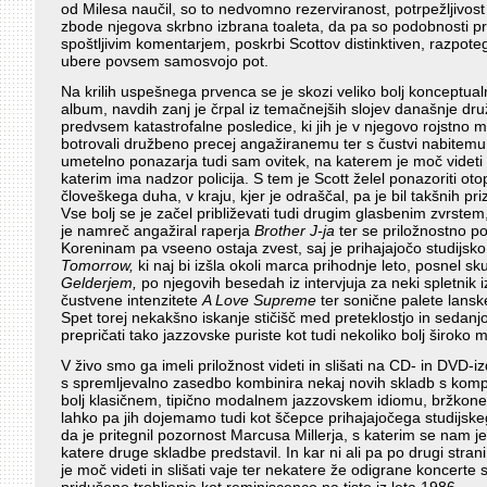
od Milesa naučil, so to nedvomno rezerviranost, potrpežljivost i
zbode njegova skrbno izbrana toaleta, da pa so podobnosti p
spoštljivim komentarjem, poskrbi Scottov distinktiven, razpote
ubere povsem samosvojo pot.
Na krilih uspešnega prvenca se je skozi veliko bolj konceptual
album, navdih zanj je črpal iz temačnejših slojev današnje druž
predvsem katastrofalne posledice, ki jih je v njegovo rojstno 
botrovali družbeno precej angažiranemu ter s čustvi nabitemu 
umetelno ponazarja tudi sam ovitek, na katerem je moč videti
katerim ima nadzor policija. S tem je Scott želel ponazoriti o
človeškega duha, v kraju, kjer je odraščal, pa je bil takšnih p
Vse bolj se je začel približevati tudi drugim glasbenim zvrste
je namreč angažiral raperja
Brother J-ja
ter se priložnostno po
Koreninam pa vseeno ostaja zvest, saj je prihajajočo studijsk
Tomorrow,
ki naj bi izšla okoli marca prihodnje leto, posnel 
Gelderjem,
po njegovih besedah iz intervjuja za neki spletnik
čustvene intenzitete
A Love Supreme
ter sonične palete lan
Spet torej nekakšno iskanje stičišč med preteklostjo in sedanj
prepričati tako jazzovske puriste kot tudi nekoliko bolj široko m
V živo smo ga imeli priložnost videti in slišati na CD- in DVD-iz
s spremljevalno zasedbo kombinira nekaj novih skladb s kompo
bolj klasičnem, tipično modalnem jazzovskem idiomu, bržkone 
lahko pa jih dojemamo tudi kot ščepce prihajajočega studijskeg
da je pritegnil pozornost Marcusa Millerja, s katerim se nam je 
katere druge skladbe predstavil. In kar ni ali pa po drugi stran
je moč videti in slišati vaje ter nekatere že odigrane koncerte 