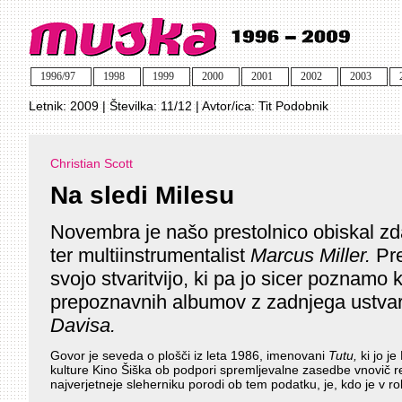
1996/97
1998
1999
2000
2001
2002
2003
Letnik:
2009
| Številka:
11/12
| Avtor/ica:
Tit Podobnik
Christian Scott
Na sledi Milesu
Novembra je našo prestolnico obiskal zda
ter multiinstrumentalist
Marcus Miller.
Pre
svojo stvaritvijo, ki pa jo sicer poznamo 
prepoznavnih albumov z zadnjega ustva
Davisa.
Govor je seveda o plošči iz leta 1986, imenovani
Tutu,
ki jo j
kulture Kino Šiška ob podpori spremljevalne zasedbe vnovič revi
najverjetneje sleherniku porodi ob tem podatku, je, kdo je v r