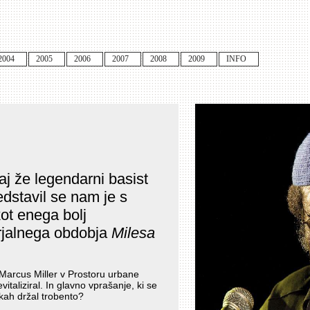
2004
2005
2006
2007
2008
2009
INFO
j že legendarni basist
dstavil se nam je s
kot enega bolj
rjalnega obdobja
Milesa
e Marcus Miller v Prostoru urbane
taliziral. In glavno vprašanje, ki se
okah držal trobento?