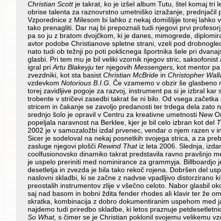
Christian Scott
je takrat, ko je izšel album Tutu, štel komaj tri 
obrise talenta za raznovrstno umetniško izražanje, prednjačil pa
Vzporednice z Milesom bi lahko z nekaj domišljije torej lahko v
tako prenagliti. Dar naj bi prepoznali tudi njegovi prvi profes
pa so ju z bratom dvojčkom, ki je danes, mimogrede, diplomir
avtor podobe Christianove spletne strani, vzeli pod drobnogle
nato tudi ob težnji po poti poklicnega športnika šele pri dvanajs
glasbi. Pri tem mu je bil veliki vzornik njegov stric, saksofonist
igral pri
Artu Blakeyju
ter njegovih
Messengers,
kot mentor pa s
zvezdniki, kot sta basist
Christian McBride
in
Christopher Wall
vzdevkom
Notorious B.I.G.
Če vzamemo v obzir še glasbeno n
torej zavidljive pogoje za razvoj, instrument pa si je izbral kar 
trobente v stričevi zasedbi takrat še ni bilo. Od vsega začetka s
stricem in čakanje se zavoljo predanosti ter trdega dela zato 
srednjo šolo je opravil v Centru za kreativne umetnosti New O
popeljala naravnost na Berklee, kjer je bil celo izbran kot del
T
2002 je v samozaložbi izdal prvenec, vendar o njem razen v int
Sicer je sodeloval na nekaj posnetkih svojega strica, a za preb
zasluge njegovi plošči
Rewind That
iz leta 2006. Slednja, izda
coolfusionovsko dinamiko takrat predstavila ravno pravšnjo mero
je uspelo preriniti med nominirance za grammyja. Billboardjo j
desetletja in zvezda je bila tako rekoč rojena. Dobršen del uspe
naslovni skladbi, ki se začne z nadvse vpadljivo distorzirano ki
preostalih instrumentov zlije v všečno celoto. Nabor glasbil ok
saj nad basom in bobni ždita fender rhodes ali klavir ter že
skratka, kombinacija z dobro dokumentiranim uspehom med j
najdemo tudi priredbo skladbe, ki letos praznuje petdesetletn
So What,
s čimer se je Christian poklonil svojemu velikemu vzo