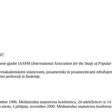
997.
larne glasbe IASPM (
International Association for the Study of Popula
venakademskimi ustanovami, posamezniki in posameznicami združujemo so
etni profesorji in študentje.
mber 1996. Mednarodna znanstvena konferenca, 24 udeležencev iz 14 
 mesto, Ljubljana, november 2000. Mednarodna znanstvena konferenca