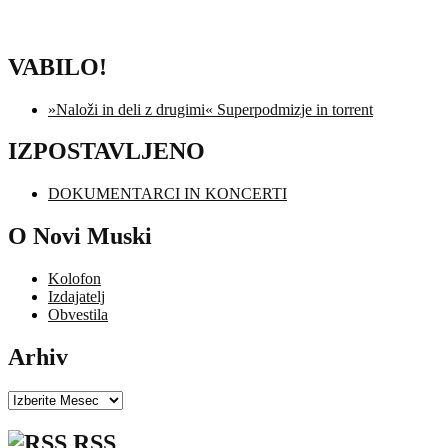
VABILO!
»Naloži in deli z drugimi« Superpodmizje in torrent
IZPOSTAVLJENO
DOKUMENTARCI IN KONCERTI
O Novi Muski
Kolofon
Izdajatelj
Obvestila
Arhiv
Arhiv
RSS