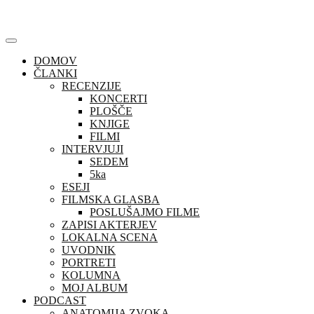
Skip
to
content
DOMOV
ČLANKI
RECENZIJE
KONCERTI
PLOŠČE
KNJIGE
FILMI
INTERVJUJI
SEDEM
5ka
ESEJI
FILMSKA GLASBA
POSLUŠAJMO FILME
ZAPISI AKTERJEV
LOKALNA SCENA
UVODNIK
PORTRETI
KOLUMNA
MOJ ALBUM
PODCAST
ANATOMIJA ZVOKA