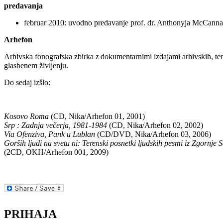
predavanja
februar 2010: uvodno predavanje prof. dr. Anthonyja McCanna o 
Arhefon
Arhivska fonografska zbirka
z
dokumentarnimi izdajami arhivskih, te
glasbenem življenju.
Do sedaj izšlo:
Kosovo Roma
(CD, Nika/Arhefon 01, 2001)
Srp : Zadnja večerja, 1981-1984
(CD, Nika/Arhefon 02, 2002)
Via Ofenziva, Pank u Lublan
(CD/DVD, Nika/Arhefon 03, 2006)
Gorših ljudi na svetu ni: Terenski posnetki ljudskih pesmi iz Zgornje 
(2CD, OKH/Arhefon 001, 2009)
PRIHAJA