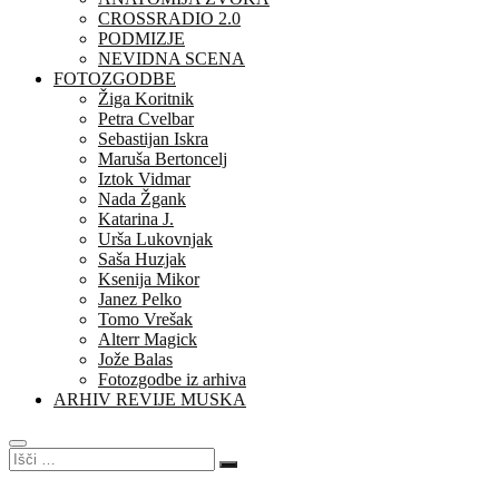
CROSSRADIO 2.0
PODMIZJE
NEVIDNA SCENA
FOTOZGODBE
Žiga Koritnik
Petra Cvelbar
Sebastijan Iskra
Maruša Bertoncelj
Iztok Vidmar
Nada Žgank
Katarina J.
Urša Lukovnjak
Saša Huzjak
Ksenija Mikor
Janez Pelko
Tomo Vrešak
Alterr Magick
Jože Balas
Fotozgodbe iz arhiva
ARHIV REVIJE MUSKA
Išči
…