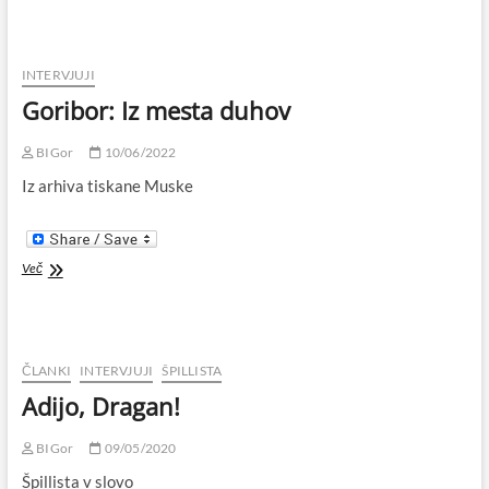
INTERVJUJI
Goribor: Iz mesta duhov
BIGor
10/06/2022
Iz arhiva tiskane Muske
Goribor:
Več
Iz
mesta
duhov
ČLANKI
INTERVJUJI
ŠPILLISTA
Adijo, Dragan!
BIGor
09/05/2020
Špillista v slovo