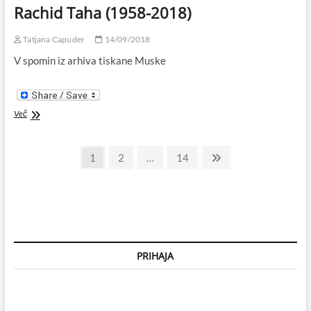
Rachid Taha (1958-2018)
Tatjana Capuder
14/09/2018
V spomin iz arhiva tiskane Muske
Rachid
Več
Taha
(1958-
Številčenje
2018)
Page
Page
Page
Next
1
2
…
14
page
prispevkov
PRIHAJA