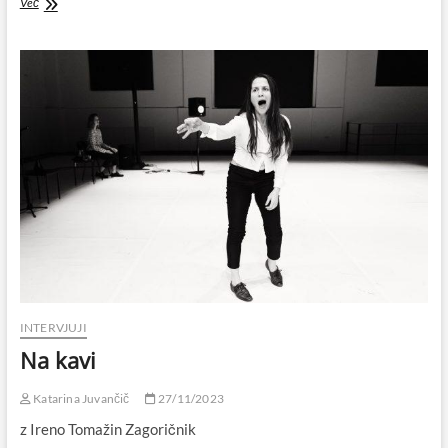
Steve
Več
Albini
INTERVJUJI
Na kavi
Katarina Juvančič
27/11/2023
z Ireno Tomažin Zagoričnik