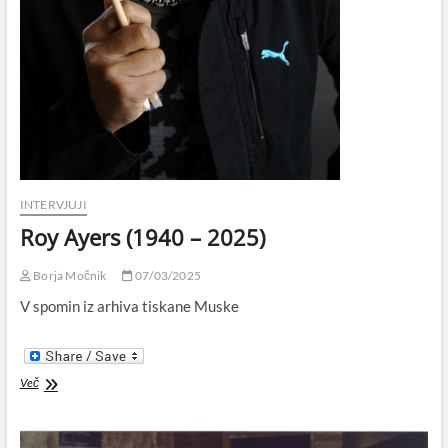
INTERVJUJI
Roy Ayers (1940 – 2025)
Borja Močnik
07/03/2025
V spomin iz arhiva tiskane Muske
Roy
Več
Ayers
(1940
–