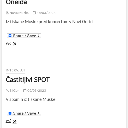
Oneida
Nova Muska
14/03/2023
Iz tiskane Muske pred koncertom v Novi Gorici
Oneida
Več
INTERVJUJI
Častitljivi SPOT
BIGor
05/03/2023
V spomin iz tiskane Muske
Častitljivi
Več
SPOT