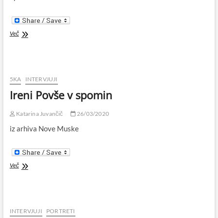
Adijo,
Več
Dragan!
5KA
INTERVJUJI
Ireni Povše v spomin
Katarina Juvančič
26/03/2020
iz arhiva Nove Muske
Ireni
Več
Povše
v
spomin
INTERVJUJI
PORTRETI