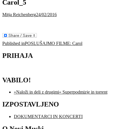
Carol_5
Mitja Reichenberg
24/02/2016
Navigacija
Published in
POSLUŠAJMO FILME: Carol
prispevka
PRIHAJA
VABILO!
»Naloži in deli z drugimi« Superpodmizje in torrent
IZPOSTAVLJENO
DOKUMENTARCI IN KONCERTI
O Novi Muski