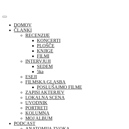
Skip
to
content
DOMOV
ČLANKI
RECENZIJE
KONCERTI
PLOŠČE
KNJIGE
FILMI
INTERVJUJI
SEDEM
5ka
ESEJI
FILMSKA GLASBA
POSLUŠAJMO FILME
ZAPISI AKTERJEV
LOKALNA SCENA
UVODNIK
PORTRETI
KOLUMNA
MOJ ALBUM
PODCAST
ANATOMIJA ZVOKA