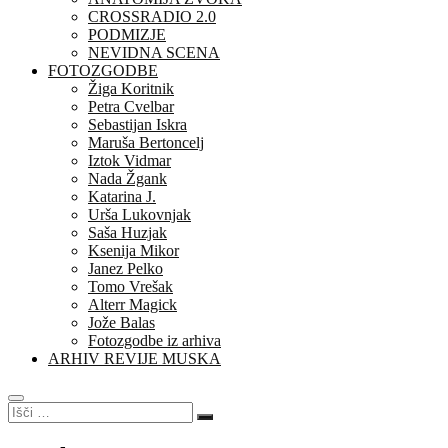
CROSSRADIO 2.0
PODMIZJE
NEVIDNA SCENA
FOTOZGODBE
Žiga Koritnik
Petra Cvelbar
Sebastijan Iskra
Maruša Bertoncelj
Iztok Vidmar
Nada Žgank
Katarina J.
Urša Lukovnjak
Saša Huzjak
Ksenija Mikor
Janez Pelko
Tomo Vrešak
Alterr Magick
Jože Balas
Fotozgodbe iz arhiva
ARHIV REVIJE MUSKA
Išči
…