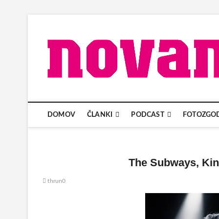
Skip
to
content
DOMOV
ČLANKI
PODCAST
FOTOZGO
The Subways, Kino
thrun0