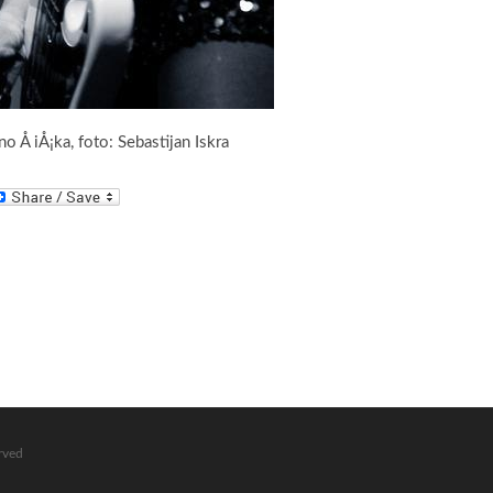
 Å iÅ¡ka, foto: Sebastijan Iskra
erved