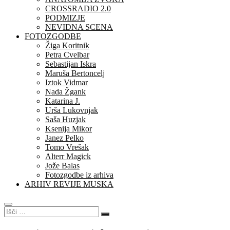
CROSSRADIO 2.0
PODMIZJE
NEVIDNA SCENA
FOTOZGODBE
Žiga Koritnik
Petra Cvelbar
Sebastijan Iskra
Maruša Bertoncelj
Iztok Vidmar
Nada Žgank
Katarina J.
Urša Lukovnjak
Saša Huzjak
Ksenija Mikor
Janez Pelko
Tomo Vrešak
Alterr Magick
Jože Balas
Fotozgodbe iz arhiva
ARHIV REVIJE MUSKA
Išči
…