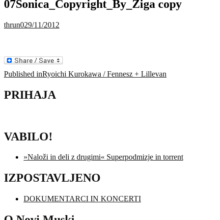
07Sonica_Copyright_By_Ziga copy
thrun0
29/11/2012
Navigacija
Published in
Ryoichi Kurokawa / Fennesz + Lillevan
prispevka
PRIHAJA
VABILO!
»Naloži in deli z drugimi« Superpodmizje in torrent
IZPOSTAVLJENO
DOKUMENTARCI IN KONCERTI
O Novi Muski