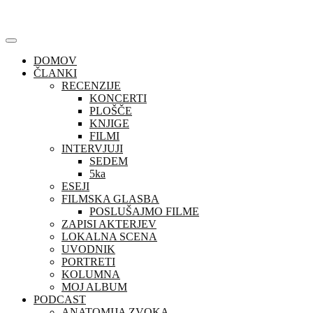
Skip
to
content
DOMOV
ČLANKI
RECENZIJE
KONCERTI
PLOŠČE
KNJIGE
FILMI
INTERVJUJI
SEDEM
5ka
ESEJI
FILMSKA GLASBA
POSLUŠAJMO FILME
ZAPISI AKTERJEV
LOKALNA SCENA
UVODNIK
PORTRETI
KOLUMNA
MOJ ALBUM
PODCAST
ANATOMIJA ZVOKA