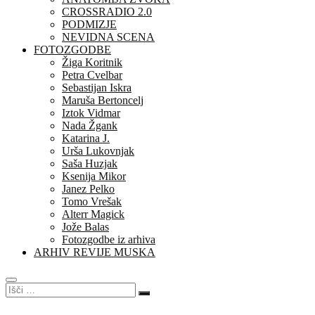
CROSSRADIO 2.0
PODMIZJE
NEVIDNA SCENA
FOTOZGODBE
Žiga Koritnik
Petra Cvelbar
Sebastijan Iskra
Maruša Bertoncelj
Iztok Vidmar
Nada Žgank
Katarina J.
Urša Lukovnjak
Saša Huzjak
Ksenija Mikor
Janez Pelko
Tomo Vrešak
Alterr Magick
Jože Balas
Fotozgodbe iz arhiva
ARHIV REVIJE MUSKA
Išči
…