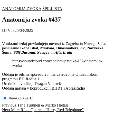
ANATOMIJA ZVOKA
ŠPILLISTA
Anatomija zvoka #437
DJ Vuk
25/03/2025
V tokratni izdaj prevladujejo novosti iz Zagreba in Novega Sada,
poslušamo
Gone Blad
,
Naokolo
,
Dinosmahers
,
Sič
,
Norveška
Šuma
,
Stiff Buscemi
,
Pangea
in
AfterBrain
https://soundcloud.com/anatomijazvuka/437-anatomija-
zvuka
Oddaja je bila na sporedu 25. marca 2025 na Omladinskom
programu BH Radija 1
Urednik in voditelj: Dragan Vuković
Oddaja nastaja v koprodukciji BHRT i AbrašRadio
Navigacija
Previous
Previous
Tarja Turunen & Marko Hietala
Next
post:
Next
Marc Ribot Quartet: “Hurry Red Telephone”
prispevka
post: