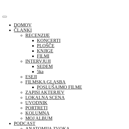
Skip
to
content
DOMOV
ČLANKI
RECENZIJE
KONCERTI
PLOŠČE
KNJIGE
FILMI
INTERVJUJI
SEDEM
5ka
ESEJI
FILMSKA GLASBA
POSLUŠAJMO FILME
ZAPISI AKTERJEV
LOKALNA SCENA
UVODNIK
PORTRETI
KOLUMNA
MOJ ALBUM
PODCAST
ANATOMIJA ZVOKA