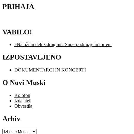
PRIHAJA
VABILO!
»Naloži in deli z drugimi« Superpodmizje in torrent
IZPOSTAVLJENO
DOKUMENTARCI IN KONCERTI
O Novi Muski
Kolofon
Izdajatelj
Obvestila
Arhiv
Arhiv