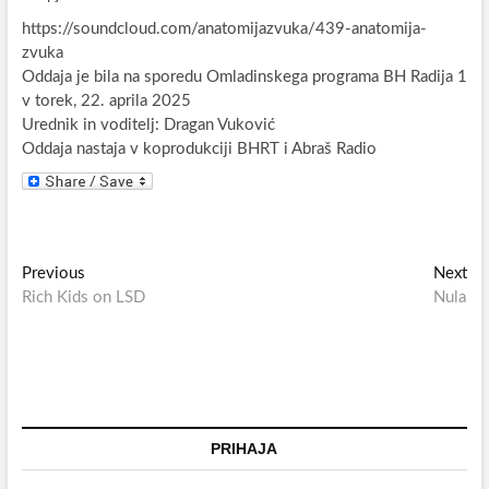
https://soundcloud.com/anatomijazvuka/439-anatomija-
zvuka
Oddaja je bila na sporedu Omladinskega programa BH Radija 1
v torek, 22. aprila 2025
Urednik in voditelj: Dragan Vuković
Oddaja nastaja v koprodukciji BHRT i Abraš Radio
Navigacija
Previous
Ne
Previous
Next
post:
pos
Rich Kids on LSD
Nula
prispevka
PRIHAJA