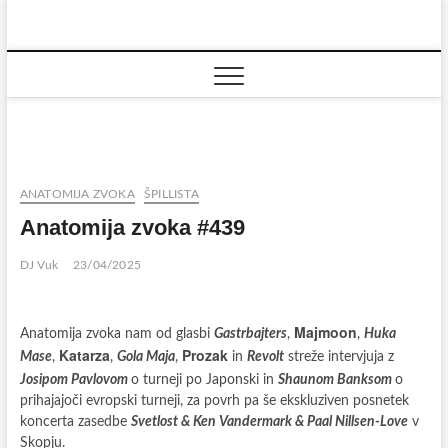
Skip
to
content
ANATOMIJA ZVOKA
ŠPILLISTA
Anatomija zvoka #439
DJ Vuk
23/04/2025
Majmoon
Anatomija zvoka nam od glasbi
Gastrbajters
,
,
Huka
Katarza
Prozak
Mase
,
,
Gola Maja
,
in
Revolt
streže intervjuja z
Josipom Pavlovom
o turneji po Japonski in
Shaunom Banksom
o
prihajajoči evropski turneji, za povrh pa še ekskluziven posnetek
koncerta zasedbe
Svetlost & Ken Vandermark & Paal Nillsen-Love
v
Skopju.