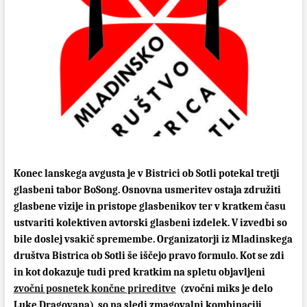
Konec lanskega avgusta je v Bistrici ob Sotli potekal tretji
glasbeni tabor BoSong. Osnovna usmeritev ostaja združiti
glasbene vizije in pristope glasbenikov ter v kratkem času
ustvariti kolektiven avtorski glasbeni izdelek. V izvedbi so
bile doslej vsakič spremembe. Organizatorji iz Mladinskega
društva Bistrica ob Sotli še iščejo pravo formulo. Kot se zdi
in kot dokazuje tudi pred kratkim na spletu objavljeni
zvočni posnetek končne prireditve
(zvočni miks je delo
Luke Dragovana), so na sledi zmagovalni kombinaciji.