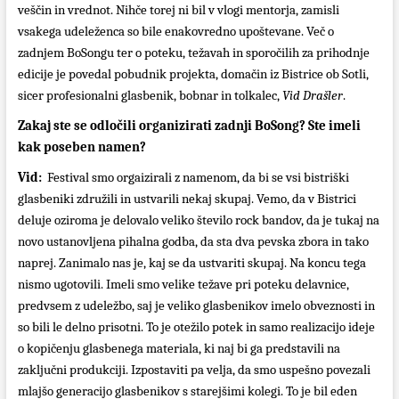
veščin in vrednot. Nihče torej ni bil v vlogi mentorja, zamisli
vsakega udeleženca so bile enakovredno upoštevane. Več o
zadnjem BoSongu ter o poteku, težavah in sporočilih za prihodnje
edicije je povedal pobudnik projekta, domačin iz Bistrice ob Sotli,
sicer profesionalni glasbenik, bobnar in tolkalec,
Vid Drašler
.
Zakaj ste se odločili organizirati zadnji BoSong? Ste imeli
kak poseben namen?
Vid:
Festival smo orgaizirali z namenom, da bi se vsi bistriški
glasbeniki združili in ustvarili nekaj skupaj. Vemo, da v Bistrici
deluje oziroma je delovalo veliko število rock bandov, da je tukaj na
novo ustanovljena pihalna godba, da sta dva pevska zbora in tako
naprej. Zanimalo nas je, kaj se da ustvariti skupaj. Na koncu tega
nismo ugotovili. Imeli smo velike težave pri poteku delavnice,
predvsem z udeležbo, saj je veliko glasbenikov imelo obveznosti in
so bili le delno prisotni. To je otežilo potek in samo realizacijo ideje
o kopičenju glasbenega materiala, ki naj bi ga predstavili na
zaključni produkciji. Izpostaviti pa velja, da smo uspešno povezali
mlajšo generacijo glasbenikov s starejšimi kolegi. To je bil eden