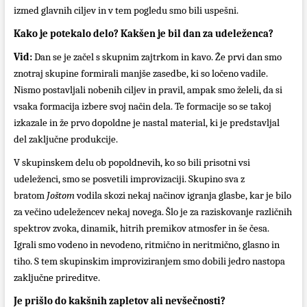
izmed glavnih ciljev in v tem pogledu smo bili uspešni.
Kako je potekalo delo? Kakšen je bil dan za udeleženca?
Vid:
Dan se je začel s skupnim zajtrkom in kavo. Že prvi dan smo
znotraj skupine formirali manjše zasedbe, ki so ločeno vadile.
Nismo postavljali nobenih ciljev in pravil, ampak smo želeli, da si
vsaka formacija izbere svoj način dela. Te formacije so se takoj
izkazale in že prvo dopoldne je nastal material, ki je predstavljal
del zaključne produkcije.
V skupinskem delu ob popoldnevih, ko so bili prisotni vsi
udeleženci, smo se posvetili improvizaciji. Skupino sva z
bratom
Joštom
vodila skozi nekaj načinov igranja glasbe, kar je bilo
za večino udeležencev nekaj novega. Šlo je za raziskovanje različnih
spektrov zvoka, dinamik, hitrih premikov atmosfer in še česa.
Igrali smo vodeno in nevodeno, ritmično in neritmično, glasno in
tiho. S tem skupinskim improviziranjem smo dobili jedro nastopa
zaključne prireditve.
Je prišlo do kakšnih zapletov ali nevšečnosti?