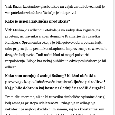
Vid:
Razen izostankov glasbenikov na vajah zaradi obveznosti je
vse potekalo zelo dobro. Vzdušje je bilo pravo!
Kako je uspela zaključna produkcija?
Vid:
Mislim, da odlično! Potekala je na zadnji dan avgusta, na
prostem, na travniku zraven domačije Kramerjevih v zaselku
Kunšperk. Sprememba okolja je bila gotovo dobra poteza, kajti
tako pripravljene pesmi kot skupinske improvizacije so zazvenele
drugače, bolj sveže. Tudi nočni hlad ni mogel pokvariti
razpoloženja. Bilo je kar nekaj publike in odziv poslušalstva je bil
odličen.
Kako sam ocenjuješ zadnji BoSong? Kakšni občutki te
prevevajo, ko poslušaš zvočni zapis zaključne prireditve?
Kaj je bilo dobro in kaj boste naslednjič naredili drugače?
Premisliti moramo, ali ne bi z uvedbo simbolične vpisnine dosegli
bolj resnega pristopa udeležencev. Prihajanje in odhajanje
nekaterih je najbolj škodilo njim samim, saj bi s konstantnejšim