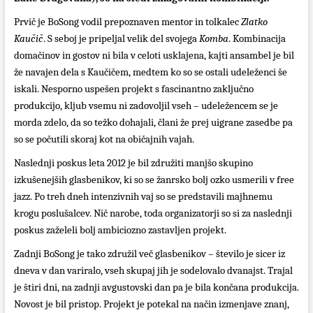
Prvič je BoSong vodil prepoznaven mentor in tolkalec
Zlatko
Kaučič
. S seboj je pripeljal velik del svojega
Komba
. Kombinacija
domačinov in gostov ni bila v celoti usklajena, kajti ansambel je bil
že navajen dela s Kaučičem, medtem ko so se ostali udeleženci še
iskali. Nesporno uspešen projekt s fascinantno zaključno
produkcijo, kljub vsemu ni zadovoljil vseh – udeležencem se je
morda zdelo, da so težko dohajali, člani že prej uigrane zasedbe pa
so se počutili skoraj kot na običajnih vajah.
Naslednji poskus leta 2012 je bil združiti manjšo skupino
izkušenejših glasbenikov, ki so se žanrsko bolj ozko usmerili v free
jazz. Po treh dneh intenzivnih vaj so se predstavili majhnemu
krogu poslušalcev. Nič narobe, toda organizatorji so si za naslednji
poskus zaželeli bolj ambiciozno zastavljen projekt.
Zadnji BoSong je tako združil več glasbenikov – število je sicer iz
dneva v dan variralo, vseh skupaj jih je sodelovalo dvanajst. Trajal
je štiri dni, na zadnji avgustovski dan pa je bila končana produkcija.
Novost je bil pristop. Projekt je potekal na način izmenjave znanj,