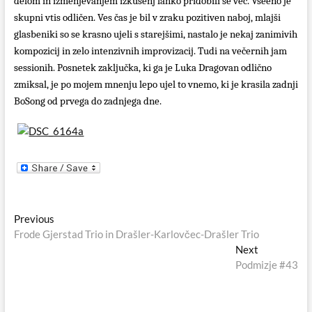
delom in izmenjevanjem izkušenj lahko pridobili še več. Vseeno je
skupni vtis odličen. Ves čas je bil v zraku pozitiven naboj, mlajši
glasbeniki so se krasno ujeli s starejšimi, nastalo je nekaj zanimivih
kompozicij in zelo intenzivnih improvizacij. Tudi na večernih jam
sessionih. Posnetek zaključka, ki ga je Luka Dragovan odlično
zmiksal, je po mojem mnenju lepo ujel to vnemo, ki je krasila zadnji
BoSong od prvega do zadnjega dne.
Navigacija
Previous
Previous
post:
Frode Gjerstad Trio in Drašler-Karlovčec-Drašler Trio
prispevka
Next
Next
post:
Podmizje #43