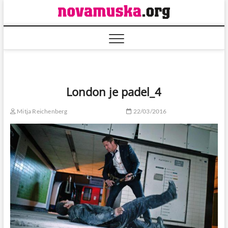
Skip
to
content
London je padel_4
Mitja Reichenberg
22/03/2016