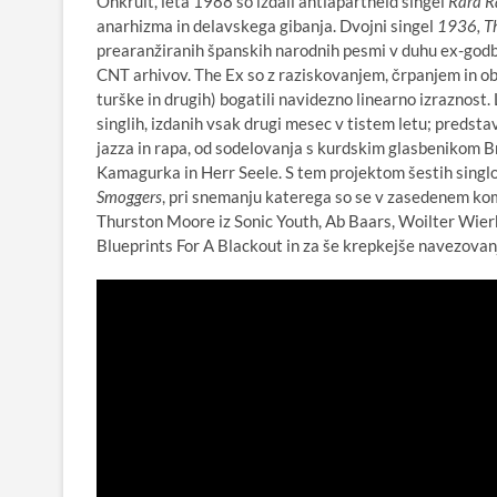
Onkruit, leta 1988 so izdali antiapartheid singel
Rara R
anarhizma in delavskega gibanja. Dvojni singel
1936, Th
prearanžiranih španskih narodnih pesmi v duhu ex-godbe,
CNT arhivov. The Ex so z raziskovanjem, črpanjem in ob
turške in drugih) bogatili navidezno linearno izraznost. 
singlih, izdanih vsak drugi mesec v tistem letu; predsta
jazza in rapa, od sodelovanja s kurdskim glasbenikom 
Kamagurka in Herr Seele. S tem projektom šestih singlo
Smoggers
, pri snemanju katerega so se v zasedenem ko
Thurston Moore iz Sonic Youth, Ab Baars, Woilter Wierb
Blueprints For A Blackout in za še krepkejše navezovanje