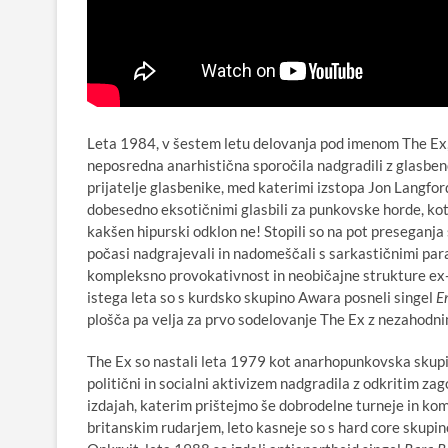
Leta 1984, v šestem letu delovanja pod imenom The Ex, 
neposredna anarhistična sporočila nadgradili z glasbeno
prijatelje glasbenike, med katerimi izstopa Jon Langfor
dobesedno eksotičnimi glasbili za punkovske horde, kot s
kakšen hipurski odklon ne! Stopili so na pot preseganja 
počasi nadgrajevali in nadomeščali s sarkastičnimi par
kompleksno provokativnost in neobičajne strukture ex-
istega leta so s kurdsko skupino Awara posneli singel
E
plošča pa velja za prvo sodelovanje The Ex z nezahodni
The Ex so nastali leta 1979 kot anarhopunkovska skupi
politični in socialni aktivizem nadgradila z odkritim za
izdajah, katerim prištejmo še dobrodelne turneje in kom
britanskim rudarjem, leto kasneje so s hard core skupino