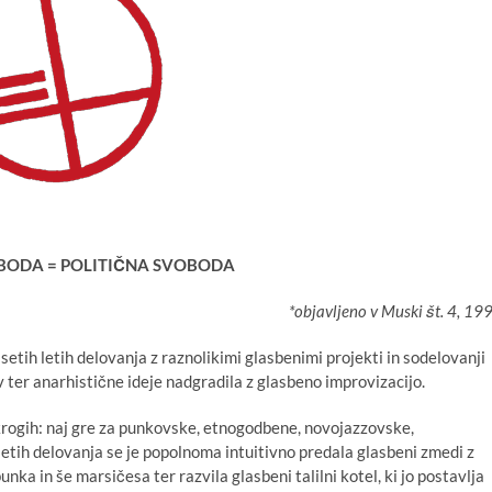
BODA = POLITIČNA SVOBODA
*objavljeno v Muski št. 4, 19
ih letih delovanja z raznolikimi glasbenimi projekti in sodelovanji
 ter anarhistične ideje nadgradila z glasbeno improvizacijo.
krogih: naj gre za punkovske, etnogodbene, novojazzovske,
letih delovanja se je popolnoma intuitivno predala glasbeni zmedi z
ka in še marsičesa ter razvila glasbeni talilni kotel, ki jo postavlja