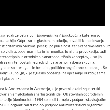
so izdali že peti album
Blueprints For A Blackout
, na katerem so
 anarhijo. Odprli so se glasbenemu okolju, povabili k sodelovanju
d iz britanskih Mekons, posegli po pluralnosti ter eksperimentiranju z
o violina, oboa, marimba in harmonika. To ni bila provokacija, tudi
stereotipnih in ortodoksnih anarhopolitičnih konceptov, ki so jih
afrazami ter postali nepredvidljiva anarhoglasbena skupina:
godbe so presegale le besedne, politično angažirane konotacije. Še
nough Is Enough
, ki je z glasbo opozarjal na vprašanje Kurdov, sama
mi glasbeniki.
na iz Amsterdama in Wormerja, ki je prvotni lokalni squaterski
govarjanjem globalnih anarhističnih idej. Ob številnih dobrodelnih
pilacije (denimo, leta 1984 so imeli turnejo v podporo stavkajočim
 BGK organizirali turnejo v podporo antimilitaristični organizaciji