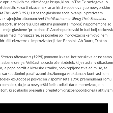
 oprijemljivih mej ritmičnega hrupa, ki so jih The Ex raztegovali v
tdesetih, ko so ti nizozemski anarhisti v sodelovanju z newyorškim
 At The Lock (1991)
. Uspešno glasbeno sodelovanje in predvsem
je s skrajnejšim albumom
And The Weathermen Shrug Their Shoulders
 Nickelsdorfu in Moersu. Oba albuma pomenita (morda) najpomembnejšo
ali meje glasbene “pripadnosti”. Anarhopunkovski in tudi bolj rockovs
repisali med improjazzarje, še posebej po improvizacijskem dvojnem
ridružili nizozemski improvizatorji Han Bennink, Ab Baars, Tristan
m
Starters Alternators (1998)
ponovno izkazal kot združevalec ne samo
 glasbene srenje. Veličastno zaokrožen izdelek, ki je nastal v čikaškem
, je popolno zlitje kitarske ritmike, podkrepljene z valečimi se, še
mi s sarkastičnimi parafrazami družbenega vsakdana, v kontrastnem
 izdelek ex-godbe je posvečen v spomin leta 1998 preminulemu Tomu
 pomislek, da je ta newyorški čelist odkril čare improvizacije in
tom, ki so glasbo presegli s prepletom družbenopolitičnega aktivizm