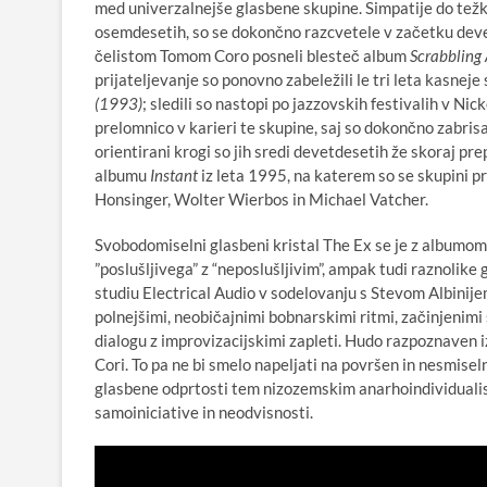
med univerzalnejše glasbene skupine. Simpatije do težko
osemdesetih, so se dokončno razcvetele v začetku deve
čelistom Tomom Coro posneli blesteč album
Scrabbling
prijateljevanje so ponovno zabeležili le tri leta kasne
(1993)
; sledili so nastopi po jazzovskih festivalih v
prelomnico v karieri te skupine, saj so dokončno zabris
orientirani krogi so jih sredi devetdesetih že skoraj p
albumu
Instant
iz leta 1995, na katerem so se skupini p
Honsinger, Wolter Wierbos in Michael Vatcher.
Svobodomiselni glasbeni kristal The Ex se je z albumo
”poslušljivega” z “neposlušljivim”, ampak tudi raznolike
studiu Electrical Audio v sodelovanju s Stevom Albinijem
polnejšimi, neobičajnimi bobnarskimi ritmi, začinjeni
dialogu z improvizacijskimi zapleti. Hudo razpoznaven
Cori. To pa ne bi smelo napeljati na površen in nesmiseln
glasbene odprtosti tem nizozemskim anarhoindividualis
samoiniciative in neodvisnosti.