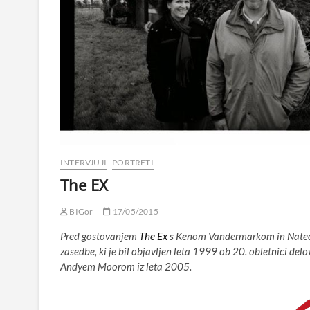
INTERVJUJI
PORTRETI
The EX
BIGor
17/05/2015
Pred gostovanjem
The Ex
s Kenom Vandermarkom in Nat
zasedbe, ki je bil objavljen leta 1999 ob 20. obletnici del
Andyem Moorom iz leta 2005.