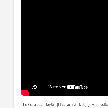
The Ex, predani levičarji in anarhisti, izdajajo vse nosi