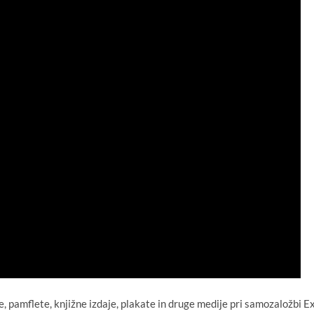
lce, pamflete, knjižne izdaje, plakate in druge medije pri samozaložbi E