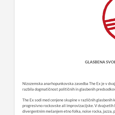
GLASBENA SVO
Nizozemska anarhopunkovska zasedba The Ex je v dvajset
razbila dogmatičnost političnih in glasbenih predsodkov
The Ex sodi med cenjene skupine v različnih glasbenih 
progresivno rockovske ali improvizacijske. V dvajsetih 
divergentnim mešanjem etno folka, noise rocka, jazza, pun