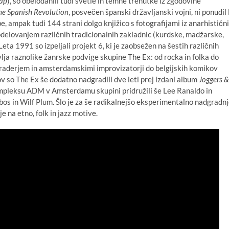
ap
), so obelodanili tudi svetle in temne trenutke iz zgodovine
e Spanish Revolution
, posvečen španski državljanski vojni, ni ponudil 
 ampak tudi 144 strani dolgo knjižico s fotografijami iz anarhističn
delovanjem različnih tradicionalnih zakladnic (kurdske, madžarske,
Leta 1991 so izpeljali projekt 6, ki je zaobsežen na šestih različnih
vlja raznolike žanrske podvige skupine The Ex: od rocka in folka do
Braderjem in amsterdamskimi improvizatorji do belgijskih komikov
v so The Ex še dodatno nadgradili dve leti prej izdani album
Joggers &
mpleksu ADM v Amsterdamu skupini pridružili še Lee Ranaldo in
os in Wilf Plum. Šlo je za še radikalnejšo eksperimentalno nadgradn
 na etno, folk in jazz motive.