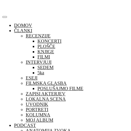
Skip
to
content
DOMOV
ČLANKI
RECENZIJE
KONCERTI
PLOŠČE
KNJIGE
FILMI
INTERVJUJI
SEDEM
5ka
ESEJI
FILMSKA GLASBA
POSLUŠAJMO FILME
ZAPISI AKTERJEV
LOKALNA SCENA
UVODNIK
PORTRETI
KOLUMNA
MOJ ALBUM
PODCAST
ANATOMIJA ZVOKA