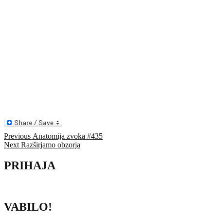
Navigacija
Previous
Previous
Anatomija zvoka #435
Next
post:
Next
Razširjamo obzorja
prispevka
post:
PRIHAJA
VABILO!