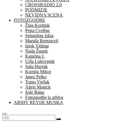
CROSSRADIO 2.0
PODMIZJE
NEVIDNA SCENA
FOTOZGODBE
Žiga Koritnik
Petra Cvelbar
Sebastijan Iskra
Maruša Bertoncelj
Iztok Vidmar
Nada Žgank
Katarina J.
Urša Lukovnjak
Saša Huzjak
Ksenija Mikor
Janez Pelko
Tomo Vrešak
Alterr Magick
Jože Balas
Fotozgodbe iz arhiva
ARHIV REVIJE MUSKA
Išči
…