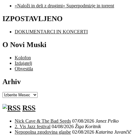
»Naloži in deli z drugimi« Superpodmizje in torrent
IZPOSTAVLJENO
DOKUMENTARCI IN KONCERTI
O Novi Muski
Kolofon
Izdajatelj
Obvestila
Arhiv
Arhiv
RSS
Nick Cave & The Bad Seeds
07/08/2026
Janez Pelko
2. Vis Jazz festival
04/08/2026
Žiga Koritnik
Nepopolna zgodovina glasbe
02/08/2026
Katarina Juvančič