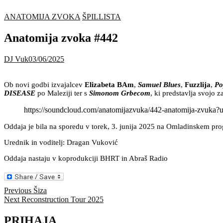
ANATOMIJA ZVOKA
ŠPILLISTA
Anatomija zvoka #442
DJ Vuk
03/06/2025
Ob novi godbi izvajalcev
Elizabeta BAm
,
Samuel Blues
,
Fuzzlija
,
Po
DISEASE
po Maleziji ter s
Simonom Grbecom
, ki predstavlja svojo 
https://soundcloud.com/anatomijazvuka/442-anatomija-zvuk
Oddaja je bila na sporedu v torek, 3. junija 2025 na Omladinskem p
Urednik in voditelj: Dragan Vuković
Oddaja nastaju v koprodukciji BHRT in Abraš Radio
Navigacija
Previous
Previous
Šiza
Next
post:
Next
Reconstruction Tour 2025
prispevka
post:
PRIHAJA