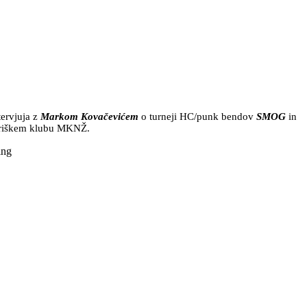
ervjuja z
Markom Kovačevićem
o turneji HC/punk bendov
SMOG
in
striškem klubu MKNŽ.
ing