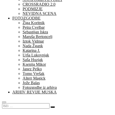
CROSSRADIO 2.0
PODMIZJE
NEVIDNA SCENA
FOTOZGODBE
Žiga Koritnik
Petra Cvelbar
Sebastijan Iskra
Maruša Bertoncelj
Iztok Vidmar
Nada Žgank
Katarina J.
Urša Lukovnjak
Saša Huzjak
Ksenija Mikor
Janez Pelko
Tomo Vrešak
Alterr Magick
Jože Balas
Fotozgodbe iz arhiva
ARHIV REVIJE MUSKA
Išči
…