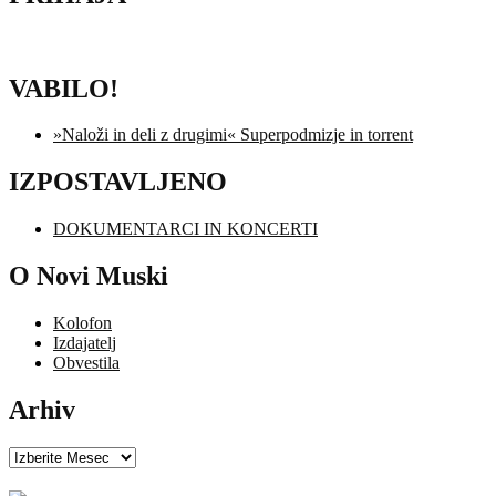
VABILO!
»Naloži in deli z drugimi« Superpodmizje in torrent
IZPOSTAVLJENO
DOKUMENTARCI IN KONCERTI
O Novi Muski
Kolofon
Izdajatelj
Obvestila
Arhiv
Arhiv