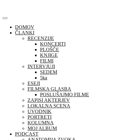
Skip
to
content
DOMOV
ČLANKI
RECENZIJE
KONCERTI
PLOŠČE
KNJIGE
FILMI
INTERVJUJI
SEDEM
5ka
ESEJI
FILMSKA GLASBA
POSLUŠAJMO FILME
ZAPISI AKTERJEV
LOKALNA SCENA
UVODNIK
PORTRETI
KOLUMNA
MOJ ALBUM
PODCAST
ANATOMIJA ZVOKA