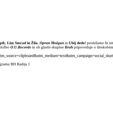
pik
,
Lim Smrad in Žila
,
Opran Možgan
in
Ubij dedo!
poslušamo še int
založbo
O.U.Records
in ob glasbi skupine
Krah
pripoveduje o ilirskobi
a?utm_source=clipboard&utm_medium=text&utm_campaign=social_shar
rogramu BH Radija 1