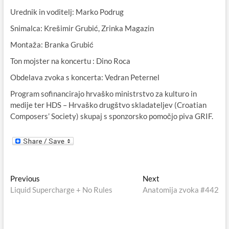
Urednik in voditelj: Marko Podrug
Snimalca: Krešimir Grubić, Zrinka Magazin
Montaža: Branka Grubić
Ton mojster na koncertu : Dino Roca
Obdelava zvoka s koncerta: Vedran Peternel
Program sofinancirajo hrvaško ministrstvo za kulturo in
medije ter HDS – Hrvaško drugštvo skladateljev (Croatian
Composers’ Society) skupaj s sponzorsko pomočjo piva GRIF.
Navigacija
Previous
Next
Previous
Next
post:
post:
Liquid Supercharge + No Rules
Anatomija zvoka #442
prispevka