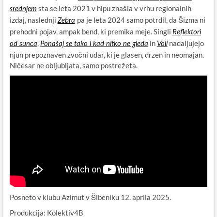
sta se leta 2021 v hipu znašla v vrhu regionalnih
srednjem
izdaj, naslednji
pa je leta 2024 samo potrdil, da Šizma ni
Zebra
prehodni pojav, ampak bend, ki premika meje. Singli
Reflektori
,
in
nadaljujejo
od sunca
Ponašaj se tako i kad nitko ne gleda
Voli
njun prepoznaven zvočni udar, ki je glasen, drzen in neomajan.
Ničesar ne obljubljata, samo postrežeta.
Posneto v klubu Azimut v Šibeniku 12. aprila 2025.
Produkcija: Kolektiv4B