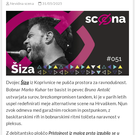
Nevidna scena
31/05/2025
Dvojec
iz Koprivnice ne pušča prostora za ravnodušnost.
Šiza
Bobnar
ter basist in pevec
Marko Kuhar
Bruno Antolić
ustvarjata surov, brezkompromisen tandem, ki je v parih letih
uspel redefinirati meje alternativne scene na Hrvaškem. Njun
zvok odmeva med garažnim rockom in postpunkom, z
baskitarskimi rifi in bobnarskimi ritmi tolčeta naravnost v
pleksus.
Z debitantsko ploščo
Pristojnost iz malog prsta izgubila se u