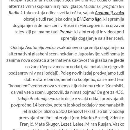
alternativnih skupinah in njihovi glasbi.
Mladinski program BH
Radia 1
tako ostaja edina svetla točka, saj ob
Anatomiji zvoka
obstaja tudi radijska oddaja
BH Demo liga
, ki spremlja
dogajanje na demo-sceni v Bosni in Hercegovini, na državni
televiziji pa imamo tudi
Propuh
, ki z intervjuji in videospoti
spremlja dogajanje na alter sceni.
Oddaja
Anatomija zvoka
vsakodnevno spremlja dogajanje na
alternativni glasbeni sceni nekdanje Jugoslavije; večinoma jo
zanima nova domača alternativna kakovostna glasba ne glede
na žanr (čeprav moram dodati, da metala in njegovih
podžanrov ni v naši oddaji). Poleg novih izdaj predvajamo tudi
dobre stare bende, nenehno kopljemo, da se med tem
“kopanjem” vedno znova vrnemo k ljudskemu reku: “Ko misliš,
da veš vse o sceni, ugotoviš, da nimaš pojma.” Če gre za
450.
izdajo Anatomije zvoka
in če je v vsaki oddaji predvajanih
povprečno 14 bendov, potem je skozi oddajo v osemanajstih
letih šlo približno 6.300 bendov! Hkrati so bili v oddaji
predvajani odlični intervjuji (npr. Marko Brecelj, Zdenko
Franjić, Mate Škugor, Lezet, Lelee, Miran Rusjan, Vasko