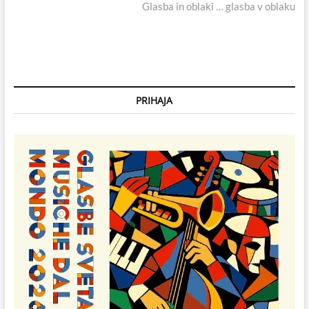
post:
Glasba in oblaki … glasba v oblaku
PRIHAJA