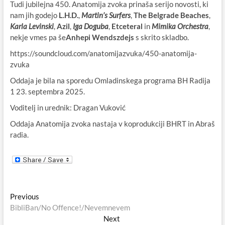
Tudi jubilejna 450. Anatomija zvoka prinaša serijo novosti, ki
nam jih godejo
L.H.D.
,
Martin’s Surfers
,
The Belgrade Beaches
,
Karla Levinski
,
Azil
,
Iga Doguba
,
Etceteral
in
Mimika Orchestra
,
nekje vmes pa še
Anhepi Wendszdejs
s skrito skladbo.
https://soundcloud.com/anatomijazvuka/450-anatomija-
zvuka
Oddaja je bila na sporedu Omladinskega programa BH Radija
1 23. septembra 2025.
Voditelj in urednik: Dragan Vuković
Oddaja Anatomija zvoka nastaja v koprodukciji BHRT in Abraš
radia.
Navigacija
Previous
Previous
post:
BibliBan/No Offence!/Nevemnevem
prispevka
Next
Next