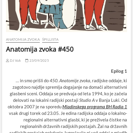
ANATOMIJA ZVOKA
ŠPILLISTA
Anatomija zvoka #450
DJ Vuk
23/09/2025
Epilog 1
… in smo prišli do
450. Anatomije zvoka
, radijske oddaje, ki
zagotovo najdlje spremlja dogajanje na domači alternativni
glasbeni sceni. Oddaja se predvaja od leta 1994, ko je začela
delovati na lokalni radijski postaji
Studio A
v Banja Luki. Od
oktobra 2007 je na sporedu
Mladinskega programa BH Radia 1
vsak drugi torek od 23.05. Je edina radijska oddaja o lokalno-
regionalni alternativni glasbi, ki je preživela čistke na
regionalnih državnih radijskih postajah. Žal na državnih
radijskih postajah nekdanje Jugoslavije ni več oddaj o mladih