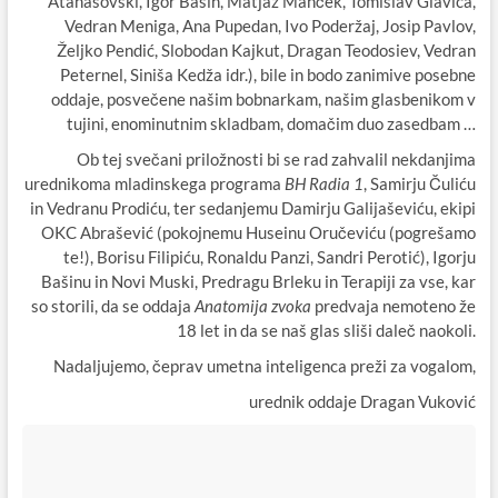
Atanasovski, Igor Bašin, Matjaž Manček, Tomislav Glavica,
Vedran Meniga, Ana Pupedan, Ivo Poderžaj, Josip Pavlov,
Željko Pendić, Slobodan Kajkut, Dragan Teodosiev, Vedran
Peternel, Siniša Kedža idr.), bile in bodo zanimive posebne
oddaje, posvečene našim bobnarkam, našim glasbenikom v
tujini, enominutnim skladbam, domačim duo zasedbam …
Ob tej svečani priložnosti bi se rad zahvalil nekdanjima
urednikoma mladinskega programa
BH Radia 1
, Samirju Čuliću
in Vedranu Prodiću, ter sedanjemu Damirju Galijaševiću, ekipi
OKC Abrašević (pokojnemu Huseinu Oručeviću (pogrešamo
te!), Borisu Filipiću, Ronaldu Panzi, Sandri Perotić), Igorju
Bašinu in Novi Muski, Predragu Brleku in Terapiji za vse, kar
so storili, da se oddaja
Anatomija zvoka
predvaja nemoteno že
18 let in da se naš glas sliši daleč naokoli.
Nadaljujemo, čeprav umetna inteligenca preži za vogalom,
urednik oddaje Dragan Vuković