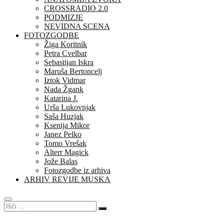
CROSSRADIO 2.0
PODMIZJE
NEVIDNA SCENA
FOTOZGODBE
Žiga Koritnik
Petra Cvelbar
Sebastijan Iskra
Maruša Bertoncelj
Iztok Vidmar
Nada Žgank
Katarina J.
Urša Lukovnjak
Saša Huzjak
Ksenija Mikor
Janez Pelko
Tomo Vrešak
Alterr Magick
Jože Balas
Fotozgodbe iz arhiva
ARHIV REVIJE MUSKA
Išči
…