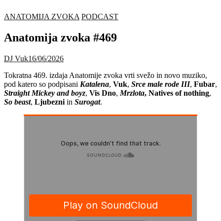
ANATOMIJA ZVOKA
PODCAST
Anatomija zvoka #469
DJ Vuk
16/06/2026
Tokratna 469. izdaja Anatomije zvoka vrti svežo in novo muziko,
pod katero so podpisani
Katalena
,
Vuk
,
Srce male rode III
,
Fubar
,
Straight Mickey and boyz
,
Vis Dno
,
Mrzlota
, Natives of nothing
,
So beast
,
Ljubezni
in
Surogat
.