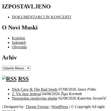
IZPOSTAVLJENO
DOKUMENTARCI IN KONCERTI
O Novi Muski
Kolofon
Izdajatelj
Obvestila
Arhiv
Arhiv
RSS
Nick Cave & The Bad Seeds
07/08/2026
Janez Pelko
2. Vis Jazz festival
04/08/2026
Žiga Koritnik
Nepopolna zgodovina glasbe
02/08/2026
Katarina Juvančič
| Designed by:
Theme Freesia
|
WordPress
| © Copyright All right