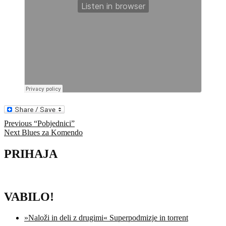
Navigacija
Previous
Previous
“Pobjednici”
Next
post:
Next
Blues za Komendo
prispevka
post:
PRIHAJA
VABILO!
»Naloži in deli z drugimi« Superpodmizje in torrent