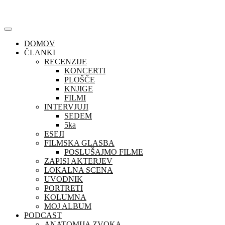
Skip
to
content
DOMOV
ČLANKI
RECENZIJE
KONCERTI
PLOŠČE
KNJIGE
FILMI
INTERVJUJI
SEDEM
5ka
ESEJI
FILMSKA GLASBA
POSLUŠAJMO FILME
ZAPISI AKTERJEV
LOKALNA SCENA
UVODNIK
PORTRETI
KOLUMNA
MOJ ALBUM
PODCAST
ANATOMIJA ZVOKA