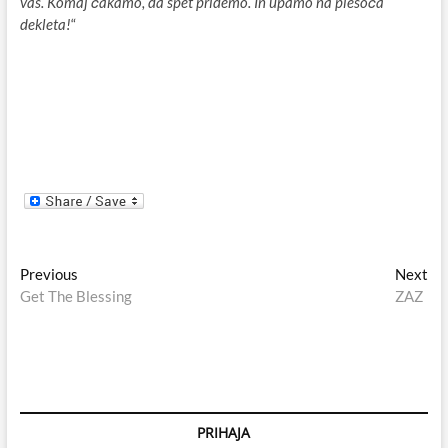
vas. Komaj čakamo, da spet pridemo. In upamo na plesoča
dekleta!
“
Navigacija
Previous
Ne
Previous
Next
post:
pos
Get The Blessing
ZAZ
prispevka
PRIHAJA