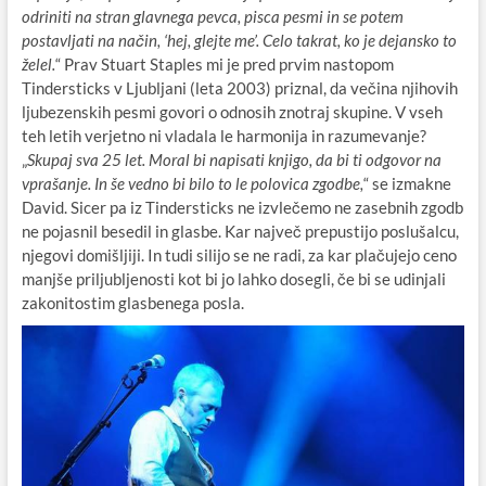
odriniti na stran glavnega pevca, pisca pesmi in se potem
postavljati na način, ‘hej, glejte me’. Celo takrat, ko je dejansko to
želel.
“ Prav Stuart Staples mi je pred prvim nastopom
Tindersticks v Ljubljani (leta 2003) priznal, da večina njihovih
ljubezenskih pesmi govori o odnosih znotraj skupine. V vseh
teh letih verjetno ni vladala le harmonija in razumevanje?
„
Skupaj sva 25 let. Moral bi napisati knjigo, da bi ti odgovor na
vprašanje. In še vedno bi bilo to le polovica zgodbe,
“ se izmakne
David. Sicer pa iz Tindersticks ne izvlečemo ne zasebnih zgodb
ne pojasnil besedil in glasbe. Kar največ prepustijo poslušalcu,
njegovi domišljiji. In tudi silijo se ne radi, za kar plačujejo ceno
manjše priljubljenosti kot bi jo lahko dosegli, če bi se udinjali
zakonitostim glasbenega posla.