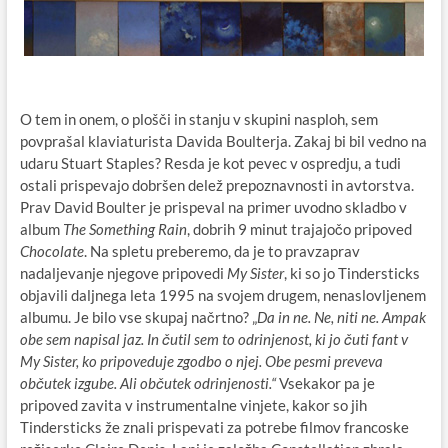
O tem in onem, o plošči in stanju v skupini nasploh, sem
povprašal klaviaturista Davida Boulterja. Zakaj bi bil vedno na
udaru Stuart Staples? Resda je kot pevec v ospredju, a tudi
ostali prispevajo dobršen delež prepoznavnosti in avtorstva.
Prav David Boulter je prispeval na primer uvodno skladbo v
album
The Something Rain
, dobrih 9 minut trajajočo pripoved
Chocolate
. Na spletu preberemo, da je to pravzaprav
nadaljevanje njegove pripovedi
My Sister
, ki so jo Tindersticks
objavili daljnega leta 1995 na svojem drugem, nenaslovljenem
albumu. Je bilo vse skupaj načrtno? „
Da in ne. Ne, niti ne. Ampak
obe sem napisal jaz. In čutil sem to odrinjenost, ki jo čuti fant v
My Sister, ko pripoveduje zgodbo o njej. Obe pesmi preveva
občutek izgube. Ali občutek odrinjenosti.“
Vsekakor pa je
pripoved zavita v instrumentalne vinjete, kakor so jih
Tindersticks že znali prispevati za potrebe filmov francoske