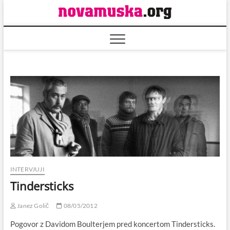
Skip
to
content
INTERVJUJI
Tindersticks
Janez Golič
08/05/2012
Pogovor z Davidom Boulterjem pred koncertom Tindersticks.