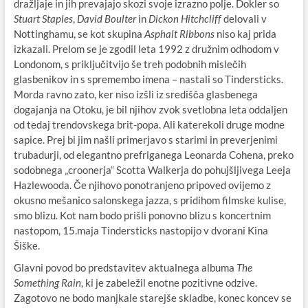
dražljaje in jih prevajajo skozi svoje izrazno polje. Dokler so
Stuart Staples
,
David Boulter
in
Dickon Hitchcliff
delovali v
Nottinghamu, se kot skupina
Asphalt Ribbons
niso kaj prida
izkazali. Prelom se je zgodil leta 1992 z družnim odhodom v
Londonom, s priključitvijo še treh podobnih mislečih
glasbenikov in s spremembo imena – nastali so Tindersticks.
Morda ravno zato, ker niso izšli iz središča glasbenega
dogajanja na Otoku, je bil njihov zvok svetlobna leta oddaljen
od tedaj trendovskega brit-popa. Ali katerekoli druge modne
sapice. Prej bi jim našli primerjavo s starimi in preverjenimi
trubadurji, od elegantno prefriganega Leonarda Cohena, preko
sodobnega „croonerja“ Scotta Walkerja do pohujšljivega Leeja
Hazlewooda. Če njihovo ponotranjeno pripoved ovijemo z
okusno mešanico salonskega jazza, s pridihom filmske kulise,
smo blizu. Kot nam bodo prišli ponovno blizu s koncertnim
nastopom, 15.maja Tindersticks nastopijo v dvorani Kina
Šiške.
Glavni povod bo predstavitev aktualnega albuma
The
Something Rain
, ki je zabeležil enotne pozitivne odzive.
Zagotovo ne bodo manjkale starejše skladbe, konec koncev se