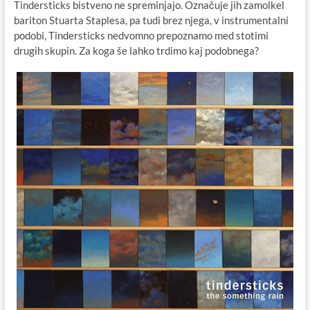
Tindersticks bistveno ne spreminjajo. Označuje jih zamolkel
bariton Stuarta Staplesa, pa tudi brez njega, v instrumentalni
podobi, Tindersticks nedvomno prepoznamo med stotimi
drugih skupin. Za koga še lahko trdimo kaj podobnega?