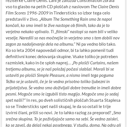
režiserke Claire Denis. Lani je založba Constellation zbrala
vso to glasbo na petih CD ploščah z naslovom
The Claire Denis
Film Scores 1996-2009
in Tindersticks so izbor tega celo
predstavili v živo. „
Album The Something Rain smo že napol
končali, ko smo imeli te žive nastope ob filmih, tako da je to
verjetno nekako vplivalo. Ti „filmski“ nastopi so nam bili v veliko
veselje. Naredili so nas močnejše in verjetno smo s tem dobili nov
zagon za nadaljevanje dela na albumu.
“ Ni pa vedno bilo tako.
Ko so leta 2004 napovedali odmor, bi ta lahko pomenil tudi
definitivni konec delovanja skupine. Vsake toliko je potreben
razmislek, kako in če sploh naprej… „
Po plošči Curtains, našem
tretjemu albumu, se je naš položaj počasi slabšal. Morali bi se
ustaviti po plošči Simple Pleasure, a nismo imeli tega poguma
Težko se je ustaviti, če je še vedno prisotno toliko ljubezni in
prijateljstva. Še vedno smo doživljali dobre trenutke in imeli dobre
pesmi. Mogoče smo le izgubili tisto magijo. Mogoče smo jo sedaj
spet našli?“
In res, po dveh solističnih ploščah Stuarta Staplesa
so se Tindersticks spet našli skupaj, le da so ostali le trije
izvirni člani, prišli so novi. Je to lahko razlog za preporod?
„Smo
srečna skupina. To je poživljajoče samo na sebi. Še vedno zaiskri,
ko se zaveš, da delaš nekaj posebnega. V studiu, doma. Na odru ali