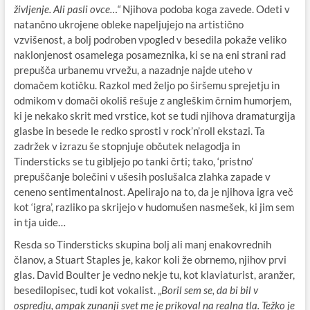
življenje. Ali pasli ovce…“
Njihova podoba koga zavede. Odeti v
natančno ukrojene obleke napeljujejo na artistično
vzvišenost, a bolj podroben vpogled v besedila pokaže veliko
naklonjenost osamelega posameznika, ki se na eni strani rad
prepušča urbanemu vrvežu, a nazadnje najde uteho v
domačem kotičku. Razkol med željo po širšemu sprejetju in
odmikom v domači okoliš rešuje z angleškim črnim humorjem,
ki je nekako skrit med vrstice, kot se tudi njihova dramaturgija
glasbe in besede le redko sprosti v rock’n’roll ekstazi. Ta
zadržek v izrazu še stopnjuje občutek nelagodja in
Tindersticks se tu gibljejo po tanki črti; tako, ‘pristno’
prepuščanje bolečini v ušesih poslušalca zlahka zapade v
ceneno sentimentalnost. Apelirajo na to, da je njihova igra več
kot ‘igra’, razliko pa skrijejo v hudomušen nasmešek, ki jim sem
in tja uide…
Resda so Tindersticks skupina bolj ali manj enakovrednih
članov, a Stuart Staples je, kakor koli že obrnemo, njihov prvi
glas. David Boulter je vedno nekje tu, kot klaviaturist, aranžer,
besedilopisec, tudi kot vokalist. „
Boril sem se, da bi bil v
ospredju, ampak zunanji svet me je prikoval na realna tla. Težko je