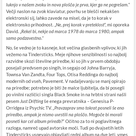
luknjo v našem zvoku in nova plošča je prva, kjer ga ne pogrešam.
“
Večji naslon na zvok klaviatur, povrhu se blešči nekakšen
elektronski sij, lahko zavede na misel, da je to korak v
elektronsko prihodnost. „
Ne, prej korak v preteklost
“, mi oporeka
David. „
Rekel bi, nekje od marca 1978 do marca 1980, ampak
samo podzavestno.
“
No, še vedno je to kasneje, kot večina glasbenih vplivov, ki jih
vežemo na Tindersticks. Meje njihove senzibilnosti so najbolj
razvidne skozi številne priredbe, ki so jih v prvem obdobju
posejali predvsem po singih, in segajo od Johna Barryja,
Townsa Van Zandta, Four Tops, Otisa Reddinga do najbolj
modernih od vseh, Pavement. V nadaljevanju se manj opirajo
na priredbe; potrebno je biti že malce ljubitelja, da bi posegli
po vinilni različici singla Black Smoke in na hrbtni strani našli
pesem
Just Drifting
še enega prevratnika – Genesisa P-
Orridgea iz Psychic TV.
„Pravzaprav smo tokrat posneli še eno
priredbo, ampak je nismo uvrstili na ploščo. Mogoče bi morali
posneti kar cel album priredb?
“ Očitno za to ni poglavitnega
razloga, namreč upad avtorske moči. Tudi po dvajsetih letih
Tindersticks uspevajo objavljati redni album na dve leti, vmes