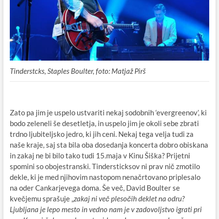
Tinderstcks, Staples Boulter, foto: Matjaž Pirš
Zato pa jim je uspelo ustvariti nekaj sodobnih ‘evergreenov’, ki
bodo zeleneli še desetletja, in uspelo jim je okoli sebe zbrati
trdno ljubiteljsko jedro, ki jih ceni. Nekaj tega velja tudi za
naše kraje, saj sta bila oba dosedanja koncerta dobro obiskana
in zakaj ne bi bilo tako tudi 15.maja v Kinu Šiška? Prijetni
spomini so obojestranski. Tindersticksov ni prav nič zmotilo
dekle, ki je med njihovim nastopom nenačrtovano priplesalo
na oder Cankarjevega doma. Še več, David Boulter se
kvečjemu sprašuje „
zakaj ni več plesočih deklet na odru?
Ljubljana je lepo mesto in vedno nam je v zadovoljstvo igrati pri