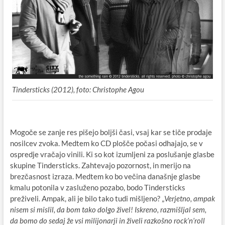
Tindersticks (2012), foto: Christophe Agou
Mogoče se zanje res pišejo boljši časi, vsaj kar se tiče prodaje
nosilcev zvoka. Medtem ko CD plošče počasi odhajajo, se v
ospredje vračajo vinili. Ki so kot izumljeni za poslušanje glasbe
skupine Tindersticks. Zahtevajo pozornost, in merijo na
brezčasnost izraza. Medtem ko bo večina današnje glasbe
kmalu potonila v zasluženo pozabo, bodo Tindersticks
preživeli. Ampak, ali je bilo tako tudi mišljeno? „
Verjetno, ampak
nisem si mislil, da bom tako dolgo živel! Iskreno, razmišljal sem,
da bomo do sedaj že vsi milijonarji in živeli razkošno rock’n’roll