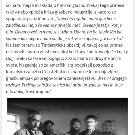
so na turnejah in skladajo filmsko glasbo. Nekaj tega prinese
tudi v nebo vpijoča kriza glasbene industrije, s katero se
spopadajo praktično vsi.
„Največjo izgubo imajo glasbene
založbe, ki imajo še vedno največjo moč. Seveda je težje, kot je
bilo. Delamo več in manj zaslužimo. Upam, da bo ta plošča kaj
spremenila, čeprav nam na dolgi rok vse skupaj ne gre na roko.
“
Na tem terenu so Tindersticks občutljivi, takoj so na primer
ustanovili lastno glasbeno založbo Tippy Toe, kasneje še
Lucky
Dog
, preko katere se pogajajo z založbami na drugih koncih
sveta. Nazadnje so za ameriški trg podpisali pogodbo z
kanadsko založbo Constellation, znano ne le po objavljeni
glasbi, ampak po pregovornem zanesenjaštvu. „
Res, ni drugega
razloga. Prejšnje založbe se niso kaj prida brigale za nas in to je
bilo dokaj frustrirajoče.
“