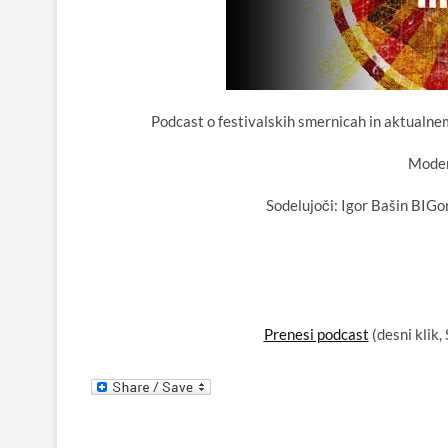
Podcast o festivalskih smernicah in aktualne
Moder
Sodelujoči: Igor Bašin BIGor
Prenesi podcast
(desni klik,