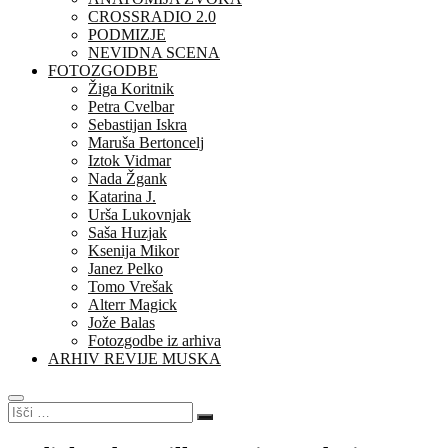
CROSSRADIO 2.0
PODMIZJE
NEVIDNA SCENA
FOTOZGODBE
Žiga Koritnik
Petra Cvelbar
Sebastijan Iskra
Maruša Bertoncelj
Iztok Vidmar
Nada Žgank
Katarina J.
Urša Lukovnjak
Saša Huzjak
Ksenija Mikor
Janez Pelko
Tomo Vrešak
Alterr Magick
Jože Balas
Fotozgodbe iz arhiva
ARHIV REVIJE MUSKA
Išči
…