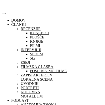
Skip
to
content
DOMOV
ČLANKI
RECENZIJE
KONCERTI
PLOŠČE
KNJIGE
FILMI
INTERVJUJI
SEDEM
5ka
ESEJI
FILMSKA GLASBA
POSLUŠAJMO FILME
ZAPISI AKTERJEV
LOKALNA SCENA
UVODNIK
PORTRETI
KOLUMNA
MOJ ALBUM
PODCAST
ANATOMIJA ZVOKA