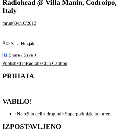
Radiohead @ Villa Manin, Codroipo,
Italy
thrun0
04/10/2012
Â© Sasa Huzjak
Navigacija
Published in
Radiohead in Caribou
prispevka
PRIHAJA
VABILO!
»Naloži in deli z drugimi« Superpodmizje in torrent
IZPOSTAVLJENO