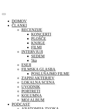
Skip
to
content
DOMOV
ČLANKI
RECENZIJE
KONCERTI
PLOŠČE
KNJIGE
FILMI
INTERVJUJI
SEDEM
5ka
ESEJI
FILMSKA GLASBA
POSLUŠAJMO FILME
ZAPISI AKTERJEV
LOKALNA SCENA
UVODNIK
PORTRETI
KOLUMNA
MOJ ALBUM
PODCAST
ANATOMIJA ZVOKA