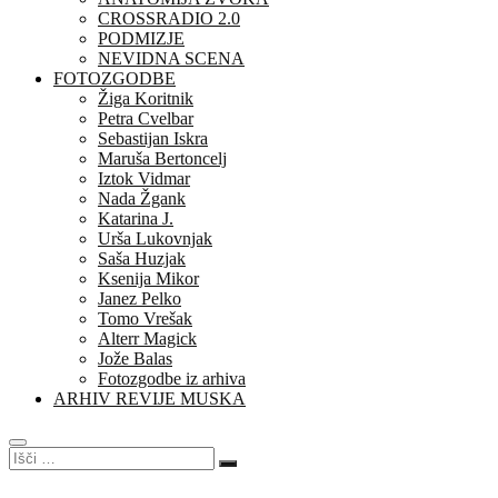
CROSSRADIO 2.0
PODMIZJE
NEVIDNA SCENA
FOTOZGODBE
Žiga Koritnik
Petra Cvelbar
Sebastijan Iskra
Maruša Bertoncelj
Iztok Vidmar
Nada Žgank
Katarina J.
Urša Lukovnjak
Saša Huzjak
Ksenija Mikor
Janez Pelko
Tomo Vrešak
Alterr Magick
Jože Balas
Fotozgodbe iz arhiva
ARHIV REVIJE MUSKA
Išči
…