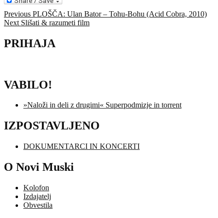
Navigacija
Previous
Previous
PLOŠČA: Ulan Bator – Tohu-Bohu (Acid Cobra, 2010)
Next
post:
Next
Slišati & razumeti film
prispevka
post:
PRIHAJA
VABILO!
»Naloži in deli z drugimi« Superpodmizje in torrent
IZPOSTAVLJENO
DOKUMENTARCI IN KONCERTI
O Novi Muski
Kolofon
Izdajatelj
Obvestila