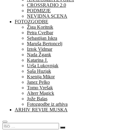
CROSSRADIO 2.0
PODMIZJE
NEVIDNA SCENA
FOTOZGODBE
Žiga Koritnik
Petra Cvelbar
Sebastijan Iskra
Maruša Bertoncelj
Iztok Vidmar
Nada Žgank
Katarina J.
Urša Lukovnjak
Saša Huzjak
Ksenija Mikor
Janez Pelko
Tomo Vrešak
Alterr Magick
Jože Balas
Fotozgodbe iz arhiva
ARHIV REVIJE MUSKA
Išči
…