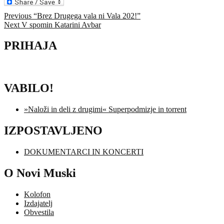
Navigacija
Previous
Previous
“Brez Drugega vala ni Vala 202!”
Next
post:
Next
V spomin Katarini Avbar
prispevka
post:
PRIHAJA
VABILO!
»Naloži in deli z drugimi« Superpodmizje in torrent
IZPOSTAVLJENO
DOKUMENTARCI IN KONCERTI
O Novi Muski
Kolofon
Izdajatelj
Obvestila