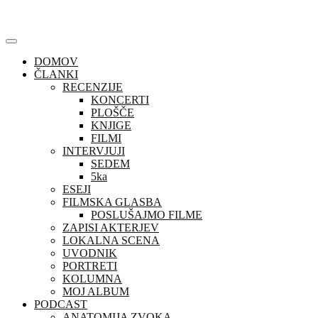
Skip
to
content
DOMOV
ČLANKI
RECENZIJE
KONCERTI
PLOŠČE
KNJIGE
FILMI
INTERVJUJI
SEDEM
5ka
ESEJI
FILMSKA GLASBA
POSLUŠAJMO FILME
ZAPISI AKTERJEV
LOKALNA SCENA
UVODNIK
PORTRETI
KOLUMNA
MOJ ALBUM
PODCAST
ANATOMIJA ZVOKA