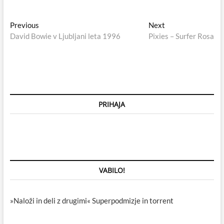
Navigacija
Previous
Next
Previous
Next
post:
post:
David Bowie v Ljubljani leta 1996
Pixies – Surfer Rosa
prispevka
PRIHAJA
VABILO!
»Naloži in deli z drugimi« Superpodmizje in torrent