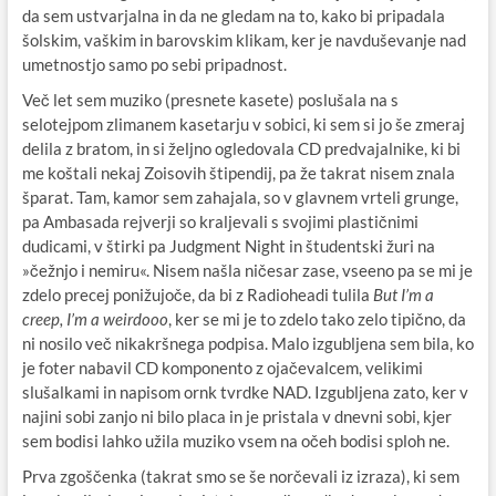
da sem ustvarjalna in da ne gledam na to, kako bi pripadala
šolskim, vaškim in barovskim klikam, ker je navduševanje nad
umetnostjo samo po sebi pripadnost.
Več let sem muziko (presnete kasete) poslušala na s
selotejpom zlimanem kasetarju v sobici, ki sem si jo še zmeraj
delila z bratom, in si željno ogledovala CD predvajalnike, ki bi
me koštali nekaj Zoisovih štipendij, pa že takrat nisem znala
šparat. Tam, kamor sem zahajala, so v glavnem vrteli grunge,
pa Ambasada rejverji so kraljevali s svojimi plastičnimi
dudicami, v štirki pa Judgment Night in študentski žuri na
»čežnjo i nemiru«. Nisem našla ničesar zase, vseeno pa se mi je
zdelo precej ponižujoče, da bi z Radioheadi tulila
But I’m a
creep, I’m a weirdooo
, ker se mi je to zdelo tako zelo tipično, da
ni nosilo več nikakršnega podpisa. Malo izgubljena sem bila, ko
je foter nabavil CD komponento z ojačevalcem, velikimi
slušalkami in napisom ornk tvrdke NAD. Izgubljena zato, ker v
najini sobi zanjo ni bilo placa in je pristala v dnevni sobi, kjer
sem bodisi lahko užila muziko vsem na očeh bodisi sploh ne.
Prva zgoščenka (takrat smo se še norčevali iz izraza), ki sem