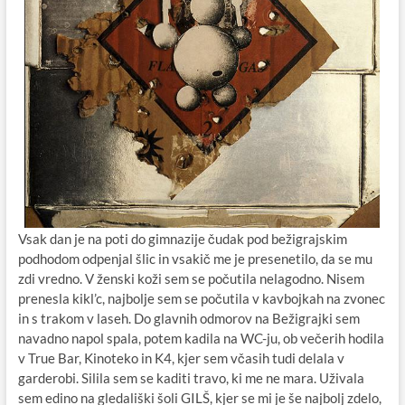
Vsak dan je na poti do gimnazije čudak pod bežigrajskim
podhodom odpenjal šlic in vsakič me je presenetilo, da se mu
zdi vredno. V ženski koži sem se počutila nelagodno. Nisem
prenesla kikl’c, najbolje sem se počutila v kavbojkah na zvonec
in s trakom v laseh. Do glavnih odmorov na Bežigrajki sem
navadno napol spala, potem kadila na WC-ju, ob večerih hodila
v True Bar, Kinoteko in K4, kjer sem včasih tudi delala v
garderobi. Silila sem se kaditi travo, ki me ne mara. Uživala
sem edino na gledališki šoli GILŠ, kjer se mi je še najbolj zdelo,