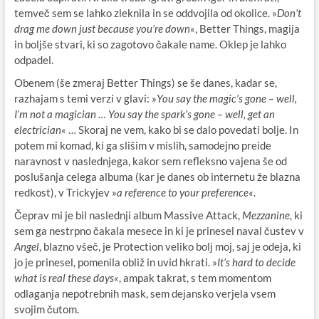
temveč sem se lahko zleknila in se oddvojila od okolice. »
Don’t
drag me down just because you’re down«
, Better Things, magija
in boljše stvari, ki so zagotovo čakale name. Oklep je lahko
odpadel.
Obenem (še zmeraj Better Things) se še danes, kadar se,
razhajam s temi verzi v glavi: »
You say the magic’s gone – well,
I’m not a magician … You say the spark’s gone – well, get an
electrician«
… Skoraj ne vem, kako bi se dalo povedati bolje. In
potem mi komad, ki ga slišim v mislih, samodejno preide
naravnost v naslednjega, kakor sem refleksno vajena še od
poslušanja celega albuma (kar je danes ob internetu že blazna
redkost), v Trickyjev »
a reference to your preference«
.
Čeprav mi je bil naslednji album Massive Attack,
Mezzanine
, ki
sem ga nestrpno čakala mesece in ki je prinesel naval čustev v
Angel
, blazno všeč, je Protection veliko bolj moj, saj je odeja, ki
jo je prinesel, pomenila obliž in uvid hkrati. »
It’s hard to decide
what is real these days«
, ampak takrat, s tem momentom
odlaganja nepotrebnih mask, sem dejansko verjela vsem
svojim čutom.