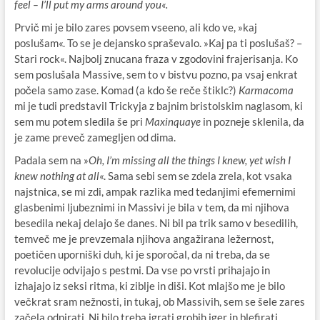
feel – I’ll put my arms around you«.
Prvič mi je bilo zares povsem vseeno, ali kdo ve, »kaj
poslušam«. To se je dejansko spraševalo. »Kaj pa ti poslušaš? –
Stari rock«. Najbolj znucana fraza v zgodovini frajerisanja. Ko
sem poslušala Massive, sem to v bistvu pozno, pa vsaj enkrat
počela samo zase. Komad (a kdo še reče štiklc?)
Karmacoma
mi je tudi predstavil Trickyja z bajnim bristolskim naglasom, ki
sem mu potem sledila še pri
Maxinquaye
in pozneje sklenila, da
je zame preveč zamegljen od dima.
Padala sem na »
Oh, I’m missing all the things I knew, yet wish I
knew nothing at all
«. Sama sebi sem se zdela zrela, kot vsaka
najstnica, se mi zdi, ampak razlika med tedanjimi efemernimi
glasbenimi ljubeznimi in Massivi je bila v tem, da mi njihova
besedila nekaj delajo še danes. Ni bil pa trik samo v besedilih,
temveč me je prevzemala njihova angažirana ležernost,
poetičen uporniški duh, ki je sporočal, da ni treba, da se
revolucije odvijajo s pestmi. Da vse po vrsti prihajajo in
izhajajo iz seksi ritma, ki ziblje in diši. Kot mlajšo me je bilo
večkrat sram nežnosti, in tukaj, ob Massivih, sem se šele zares
začela odpirati. Ni bilo treba igrati grobih iger in blefirati,