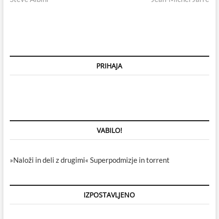
prispevka
PRIHAJA
VABILO!
»Naloži in deli z drugimi« Superpodmizje in torrent
IZPOSTAVLJENO