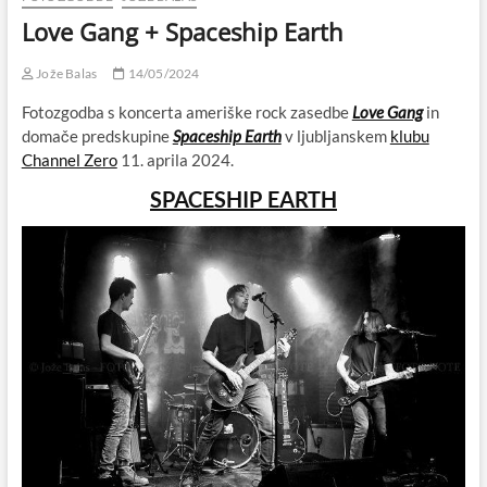
Love Gang + Spaceship Earth
Jože Balas
14/05/2024
Fotozgodba s koncerta ameriške rock zasedbe
Love Gang
in
domače predskupine
Spaceship Earth
v ljubljanskem
klubu
Channel Zero
11. aprila 2024.
SPACESHIP EARTH