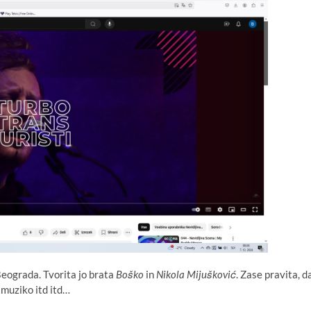
eograda. Tvorita jo brata
Boško
in
Nikola Mijušković
. Zase pravita, d
o muziko itd itd…