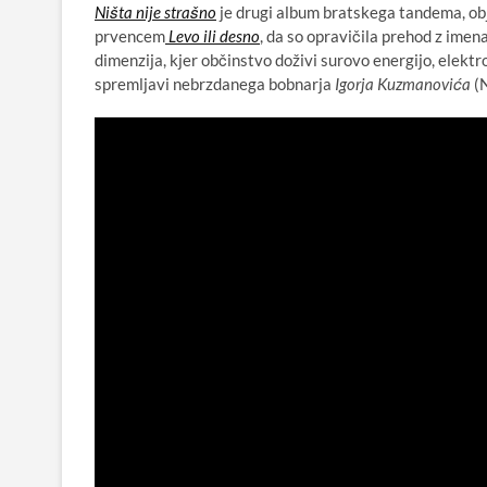
Ništa nije strašno
je drugi album bratskega tandema, obj
prvencem
Levo ili desno
, da so opravičila prehod z imen
dimenzija, kjer občinstvo doživi surovo energijo, elektr
spremljavi nebrzdanega bobnarja
Igorja Kuzmanovića
(N