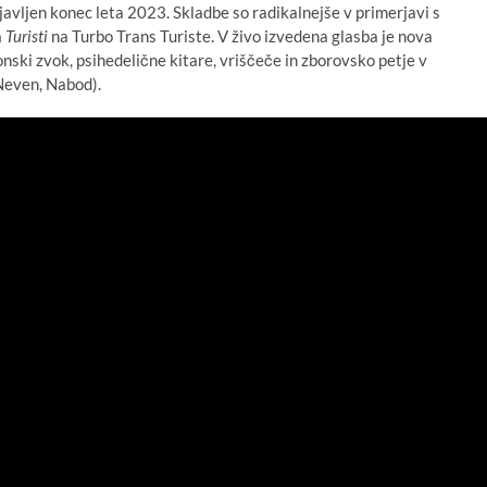
avljen konec leta 2023. Skladbe so radikalnejše v primerjavi s
a
Turisti
na Turbo Trans Turiste. V živo izvedena glasba je nova
onski zvok, psihedelične kitare, vriščeče in zborovsko petje v
even, Nabod).