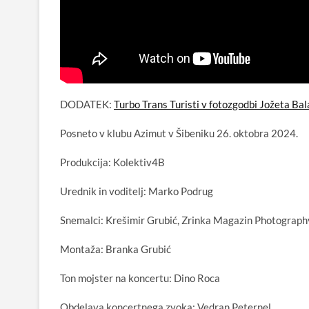
DODATEK:
Turbo Trans Turisti v fotozgodbi Jožeta Ba
Posneto v klubu Azimut v Šibeniku 26. oktobra 2024.
Produkcija: Kolektiv4B
Urednik in voditelj: Marko Podrug
Snemalci: Krešimir Grubić, Zrinka Magazin Photograph
Montaža: Branka Grubić
Ton mojster na koncertu: Dino Roca
Obdelava koncertnega zvoka: Vedran Peternel