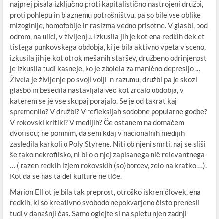
najprej pisala izključno proti kapitalistično nastrojeni družbi,
proti pohlepu in blaznemu potrošništvu, pa so bile vse oblike
mizoginije, homofobije in rasizma vedno prisotne. V glasbi, pod
odrom, na ulici, v življenju. Izkusila jih je kot ena redkih deklet
tistega punkovskega obdobja, ki je bila aktivno vpeta v sceno,
izkusila jih je kot otrok mešanih staršev, družbeno odrinjenost
je izkusila tudi kasneje, ko je zbolela za manično depresijo …
Živela je življenje po svoji volji in razumu, družbi pa je skozi
glasbo in besedila nastavljala več kot zrcalo obdobja, v
katerem se je vse skupaj porajalo. Se je od takrat kaj
spremenilo? V družbi? V refleksijah sodobne popularne godbe?
V rokovski kritiki? V medijih? Če ostanem na domačem
dvorišču; ne pomnim, da sem kdaj v nacionalnih medijih
zasledila karkoli o Poly Styrene. Niti ob njeni smrti, naj se sliši
še tako nekrofilsko, ni bilo o njej zapisanega nič relevantnega
… ( razen redkih izjem rokovskih (so)borcev, zelo na kratko …).
Kot da se nas ta del kulture ne tiče.
Marion Elliot je bila tak preprost, otroško iskren človek, ena
redkih, ki so kreativno svobodo nepokvarjeno čisto prenesli
tudi v današnji čas. Samo oglejte si na spletu njen zadnji