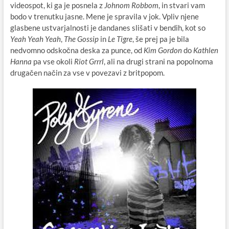
videospot, ki ga je posnela z
Johnom
Robbom
, in stvari vam
bodo v trenutku jasne. Mene je spravila v jok. Vpliv njene
glasbene ustvarjalnosti je dandanes slišati v bendih, kot so
Yeah Yeah Yeah
,
The Gossip
in
Le Tigre
, še prej pa je bila
nedvomno odskočna deska za punce, od
Kim Gordon
do
Kathlen
Hanna
pa vse okoli
Riot
Grrrl
, ali na drugi strani na popolnoma
drugačen način za vse v povezavi z britpopom.