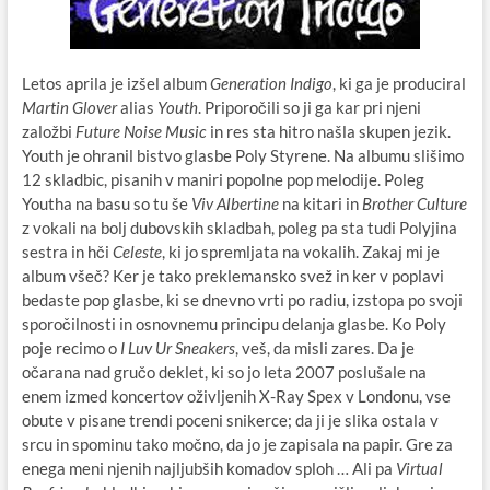
Letos aprila je izšel album
Generation Indigo
, ki ga je produciral
Martin
Glover
alias
Youth
. Priporočili so ji ga kar pri njeni
založbi
Future Noise Music
in res sta hitro našla skupen jezik.
Youth je ohranil bistvo glasbe Poly Styrene. Na albumu slišimo
12 skladbic, pisanih v maniri popolne pop melodije. Poleg
Youtha na basu so tu še
Viv Albertine
na kitari in
Brother Culture
z vokali na bolj dubovskih skladbah, poleg pa sta tudi Polyjina
sestra in hči
Celeste
, ki jo spremljata na vokalih. Zakaj mi je
album všeč? Ker je tako preklemansko svež in ker v poplavi
bedaste pop glasbe, ki se dnevno vrti po radiu, izstopa po svoji
sporočilnosti in osnovnemu principu delanja glasbe. Ko Poly
poje recimo o
I Luv Ur Sneakers
, veš, da misli zares. Da je
očarana nad gručo deklet, ki so jo leta 2007 poslušale na
enem izmed koncertov oživljenih X-Ray Spex v Londonu, vse
obute v pisane trendi poceni snikerce; da ji je slika ostala v
srcu in spominu tako močno, da jo je zapisala na papir. Gre za
enega meni njenih najljubših komadov sploh … Ali pa
Virtual