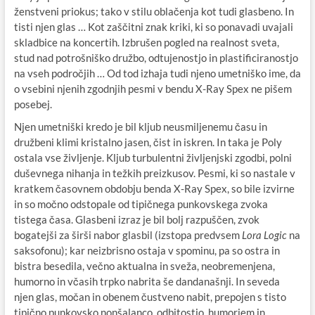
ženstveni priokus; tako v stilu oblačenja kot tudi glasbeno. In
tisti njen glas … Kot zaščitni znak kriki, ki so ponavadi uvajali
skladbice na koncertih. Izbrušen pogled na realnost sveta,
stud nad potrošniško družbo, odtujenostjo in plastificiranostjo
na vseh področjih … Od tod izhaja tudi njeno umetniško ime, da
o vsebini njenih zgodnjih pesmi v bendu X-Ray Spex ne pišem
posebej.
Njen umetniški kredo je bil kljub neusmiljenemu času in
družbeni klimi kristalno jasen, čist in iskren. In taka je Poly
ostala vse življenje. Kljub turbulentni življenjski zgodbi, polni
duševnega nihanja in težkih preizkusov. Pesmi, ki so nastale v
kratkem časovnem obdobju benda X-Ray Spex, so bile izvirne
in so močno odstopale od tipičnega punkovskega zvoka
tistega časa. Glasbeni izraz je bil bolj razpuščen, zvok
bogatejši za širši nabor glasbil (izstopa predvsem
Lora
Logic
na
saksofonu); kar neizbrisno ostaja v spominu, pa so ostra in
bistra besedila, večno aktualna in sveža, neobremenjena,
humorno in včasih trpko nabrita še dandanašnji. In seveda
njen glas, močan in obenem čustveno nabit, prepojen s tisto
tipično punkovsko nonšalanco, odbitostjo, humorjem in