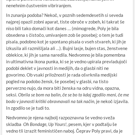
nenehnim čustvenim vibriranjem.
In zunanja podoba? Nekoč, v poznih sedemdesetih si seveda
najprej opazil zobni aparat, tiste obroče v zobeh, ki takrat še
niso bili tako domači kot danes … (mimogrede, Poly je bila
obsedena s čistočo, umivanjem zob še posebej; o tem je tudi
pisala, podobno kot je spontano pisala o vseh stvareh, ki jih je
izkusila ali razmišljala ali …). Bujni lasje, bujen stas, ženstvene
oblekice, ki jih je sama naredila. Nedvomno je bila pomembna
in ultimativna ikona punka, ki se je vedno upirala prevladujoči
podobi deklet v javnosti in medijih, da o glasbi niti ne
govorimo. Ob vsaki priložnosti je rada ošvrknila medijski
pogled na podobo žensk, še posebej v glasbi, na tisto
perverzno nujo, da mora biti ženska na odru vidna, opazna,
seksi.
Obrila se bom na balin, če se bo to kdaj zgodilo meni, če me
bodo v javnosti kritiki obravnavali na tak način,
je nekoč izjavila.
In zgodilo se je tudi to.
Nedvomno je njena najbolj razpoznavna še vedno sveža
skladba
Oh Bondage, Up Yours!
, pesem, kjer v podtalju še
vedno tli izrazit feminističen naboj. Čeprav Poly pravi, da je