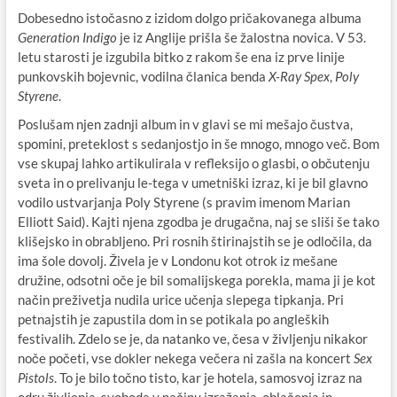
Dobesedno istočasno z izidom dolgo pričakovanega albuma
Generation
Indigo
je iz Anglije prišla še žalostna novica. V 53.
letu starosti je izgubila bitko z rakom še ena iz prve linije
punkovskih bojevnic, vodilna članica benda
X-Ray Spex
,
Poly
Styrene
.
Poslušam njen zadnji album in v glavi se mi mešajo čustva,
spomini, preteklost s sedanjostjo in še mnogo, mnogo več. Bom
vse skupaj lahko artikulirala v refleksijo o glasbi, o občutenju
sveta in o prelivanju le-tega v umetniški izraz, ki je bil glavno
vodilo ustvarjanja Poly Styrene (s pravim imenom Marian
Elliott Said). Kajti njena zgodba je drugačna, naj se sliši še tako
klišejsko in obrabljeno. Pri rosnih štirinajstih se je odločila, da
ima šole dovolj. Živela je v Londonu kot otrok iz mešane
družine, odsotni oče je bil somalijskega porekla, mama ji je kot
način preživetja nudila urice učenja slepega tipkanja. Pri
petnajstih je zapustila dom in se potikala po angleških
festivalih. Zdelo se je, da natanko ve, česa v življenju nikakor
noče početi, vse dokler nekega večera ni zašla na koncert
Sex
Pistols
. To je bilo točno tisto, kar je hotela, samosvoj izraz na