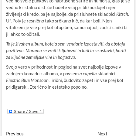
večino svoje punkovsko nabrušene satire in humorja, glas je še
vedno kristalno čist, če hočete vsaj približno dojeti njen
življenjski kredo, pa je najbolje, da prisluhnete skladbici
Kitsch
.
Uf, Poly je resnično tako srčkano kič, da kar boli. Njen
vitalizem je vse prej kot utopičen, samo najbolj zadrti ciniki bi
ji lahko to očitali.
To je živahen album, hotela sem vendarle izpostaviti, da obstaja
pozitivno. Moramo se vrniti k ljubezni in luči in se ustaviti, boriti
za ključne zemeljske vire in bogastva.
Svojo vero v prihodnost in pogled na svet najbolje izpove v
zadnjem komadu z albuma, v povsem
a capella
skladbici
Electric Blue Monsoon
, lirični, čudovito zapeti in vse prej kot
pridigarski. Eterično in estetsko popolno.
Navigacija
Previous
Next
Previous
Next