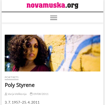
Skip
to
content
PORTRETI
Poly Styrene
Varja Velikonja
09/08/2011
3. 7. 1957–25. 4. 2011