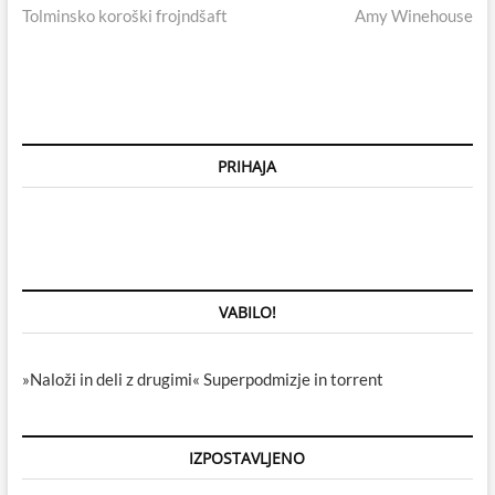
post:
post:
Tolminsko koroški frojndšaft
Amy Winehouse
prispevka
PRIHAJA
VABILO!
»Naloži in deli z drugimi« Superpodmizje in torrent
IZPOSTAVLJENO