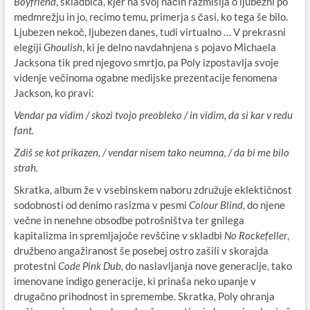
Boyfriend
, skladbica, kjer na svoj način razmišlja o ljubezni po
medmrežju in jo, recimo temu, primerja s časi, ko tega še bilo.
Ljubezen nekoč, ljubezen danes, tudi virtualno … V prekrasni
elegiji
Ghoulish
, ki je delno navdahnjena s pojavo Michaela
Jacksona tik pred njegovo smrtjo, pa Poly izpostavlja svoje
videnje večinoma ogabne medijske prezentacije fenomena
Jackson, ko pravi:
Vendar pa vidim / skozi tvojo preobleko / in vidim, da si kar v redu
fant.
Zdiš se kot prikazen, / vendar nisem tako neumna, / da bi me bilo
strah.
Skratka, album že v vsebinskem naboru združuje eklektičnost
sodobnosti od denimo rasizma v pesmi
Colour Blind
, do njene
večne in nenehne obsodbe potrošništva ter gnilega
kapitalizma in spremljajoče revščine v skladbi
No Rockefeller
,
družbeno angažiranost še posebej ostro zašili v skorajda
protestni
Code Pink Dub
, do naslavljanja nove generacije, tako
imenovane indigo generacije, ki prinaša neko upanje v
drugačno prihodnost in spremembe. Skratka, Poly ohranja