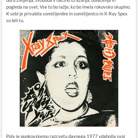
odru življenja, svoboda v načinu izražanja, oblačenja in
pogleda na svet. Vse to bo lažje, ko bo imela rokovsko skupino.
K sebi je privabila somišljenike in somišljenico in X-Ray Spex
so bili tu.
Poly je punkovskemu razcvetu davnega 1977 vdahnila svoj