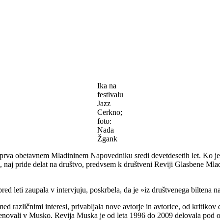
Ika na
festivalu
Jazz
Cerkno;
foto:
Nada
Žgank
ri sprva obetavnem Mladininem Napovedniku sredi devetdesetih let. Ko je
 naj pride delat na društvo, predvsem k društveni Reviji Glasbene Mladin
 pred leti zaupala v intervjuju, poskrbela, da je »iz društvenega biltena 
 različnimi interesi, privabljala nove avtorje in avtorice, od kritikov do
enovali v Musko. Revija Muska je od leta 1996 do 2009 delovala pod ok