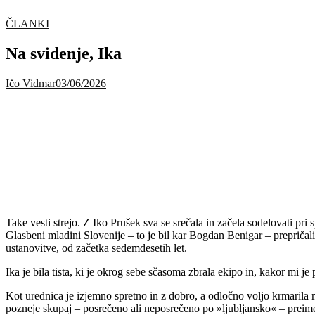
ČLANKI
Na svidenje, Ika
Ičo Vidmar
03/06/2026
Take vesti strejo. Z Iko Prušek sva se srečala in začela sodelovati p
Glasbeni mladini Slovenije – to je bil kar Bogdan Benigar – prepričali,
ustanovitve, od začetka sedemdesetih let.
Ika je bila tista, ki je okrog sebe sčasoma zbrala ekipo in, kakor mi je
Kot urednica je izjemno spretno in z dobro, a odločno voljo krmarila med
pozneje skupaj – posrečeno ali neposrečeno po »ljubljansko« – preim