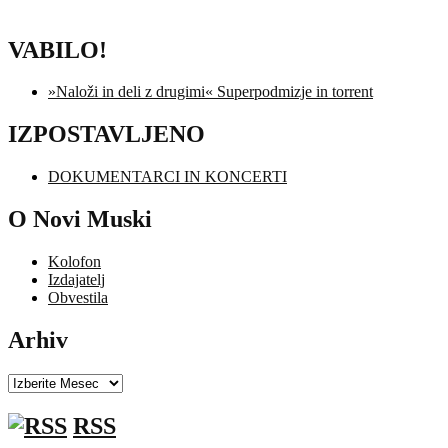
VABILO!
»Naloži in deli z drugimi« Superpodmizje in torrent
IZPOSTAVLJENO
DOKUMENTARCI IN KONCERTI
O Novi Muski
Kolofon
Izdajatelj
Obvestila
Arhiv
Arhiv
RSS