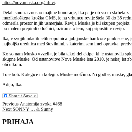
https://novamuska.org/arhiv/
.
Delali smo za znosno majhne honorarje, Ika pa je ob vsem skrbela za red
muzikološkega krožka GMS, je na vrhuncu revije štela 30 do 35 rednih s
odmerila prostor in jih usmerjala. Revija Muska je bil skupen proje
po malem prepirali o ločnici, oziroma o tem, kaj pripustiti v revijo.
Ika, v svojih mladih letih sopotnica ljubljanske hardcore punk scene, 
najboljša urednica med številnimi, s katerimi sem imel opravka, predvs
Ko so nam Musko »vzeli«, je bila takoj del ekipe, ki je ustanovila spl
skupne Muske. Od ustanovitve Nove Muske leta 2010, je nekaj let zbira
občutkom.
Tole boli. Kolegice in kolegi z Muske molčimo. Ni godbe, muske, glasb
Adijo, Ika.
Navigacija
Previous
Previous
Anatomija zvoka #468
Next
post:
Next
SONNY … & Sunny
prispevka
post:
PRIHAJA