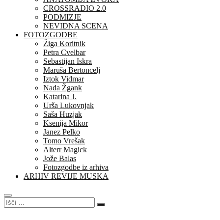
CROSSRADIO 2.0
PODMIZJE
NEVIDNA SCENA
FOTOZGODBE
Žiga Koritnik
Petra Cvelbar
Sebastijan Iskra
Maruša Bertoncelj
Iztok Vidmar
Nada Žgank
Katarina J.
Urša Lukovnjak
Saša Huzjak
Ksenija Mikor
Janez Pelko
Tomo Vrešak
Alterr Magick
Jože Balas
Fotozgodbe iz arhiva
ARHIV REVIJE MUSKA
Išči
…