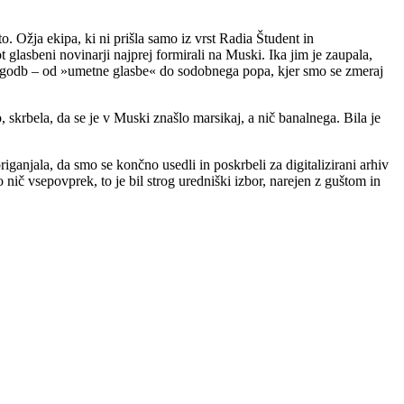
o. Ožja ekipa, ki ni prišla samo iz vrst Radia Študent in
 glasbeni novinarji najprej formirali na Muski. Ika jim je zaupala,
n godb – od »umetne glasbe« do sodobnega popa, kjer smo se zmeraj
 skrbela, da se je v Muski znašlo marsikaj, a nič banalnega. Bila je
ganjala, da smo se končno usedli in poskrbeli za digitalizirani arhiv
nič vsepovprek, to je bil strog uredniški izbor, narejen z guštom in