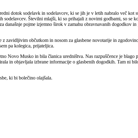
ni dotok sodelavk in sodelavcev, ki se jih je v letih nabralo več kot st
odelavcev. Številni mlajši, ki so prihajali z novimi godbami, so se kot
kt, za današnje pojme izjemno širok v zamahu obravnavanih dogodkov i
je z zavidljivim občutkom in nosom za glasbene novotarije in zgodovino,
em pa kolegica, prijateljica.
etno Novo Musko in bila članica uredništva. Nas razpuščence je blago pri
la in objavljala izbrane informacije o glasbenih dogodkih. Tam ni bilo 
e, ki bi bolečino olajšala.