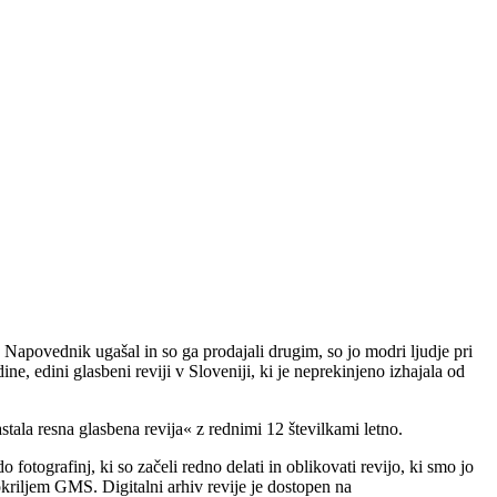
 Napovednik ugašal in so ga prodajali drugim, so jo modri ljudje pri
e, edini glasbeni reviji v Sloveniji, ki je neprekinjeno izhajala od
nastala resna glasbena revija« z rednimi 12 številkami letno.
 fotografinj, ki so začeli redno delati in oblikovati revijo, ki smo jo
riljem GMS. Digitalni arhiv revije je dostopen na