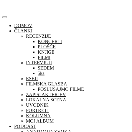
Skip
to
content
DOMOV
ČLANKI
RECENZIJE
KONCERTI
PLOŠČE
KNJIGE
FILMI
INTERVJUJI
SEDEM
5ka
ESEJI
FILMSKA GLASBA
POSLUŠAJMO FILME
ZAPISI AKTERJEV
LOKALNA SCENA
UVODNIK
PORTRETI
KOLUMNA
MOJ ALBUM
PODCAST
ANATOMIJA ZVOKA