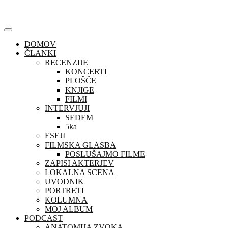
Skip
to
content
DOMOV
ČLANKI
RECENZIJE
KONCERTI
PLOŠČE
KNJIGE
FILMI
INTERVJUJI
SEDEM
5ka
ESEJI
FILMSKA GLASBA
POSLUŠAJMO FILME
ZAPISI AKTERJEV
LOKALNA SCENA
UVODNIK
PORTRETI
KOLUMNA
MOJ ALBUM
PODCAST
ANATOMIJA ZVOKA