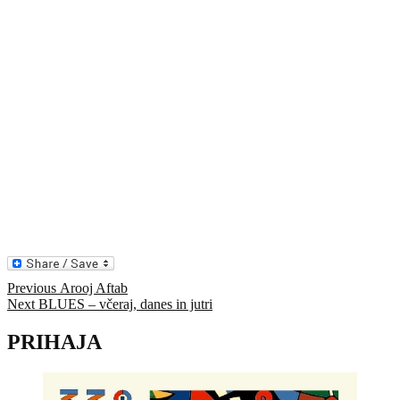
Navigacija
Previous
Previous
Arooj Aftab
Next
post:
Next
BLUES – včeraj, danes in jutri
prispevka
post:
PRIHAJA