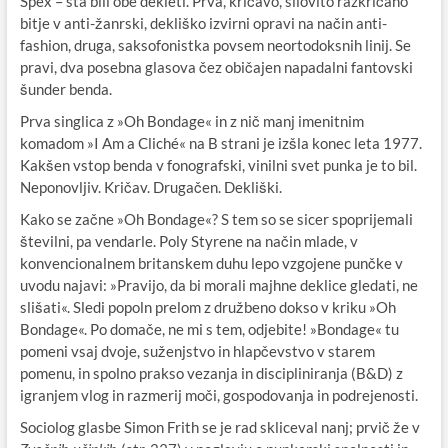
Spex – sta bili obe dekleti. Prva, kričavo, silovito razkričano
bitje v anti-žanrski, dekliško izvirni opravi na način anti-
fashion, druga, saksofonistka povsem neortodoksnih linij. Se
pravi, dva posebna glasova čez običajen napadalni fantovski
šunder benda.
Prva singlica z »Oh Bondage« in z nič manj imenitnim
komadom »I Am a Cliché« na B strani je izšla konec leta 1977.
Kakšen vstop benda v fonografski, vinilni svet punka je to bil.
Neponovljiv. Kričav. Drugačen. Dekliški.
Kako se začne »Oh Bondage«? S tem so se sicer spoprijemali
številni, pa vendarle. Poly Styrene na način mlade, v
konvencionalnem britanskem duhu lepo vzgojene punčke v
uvodu najavi: »Pravijo, da bi morali majhne deklice gledati, ne
slišati«. Sledi popoln prelom z družbeno dokso v kriku »Oh
Bondage«. Po domače, ne mi s tem, odjebite! »Bondage« tu
pomeni vsaj dvoje, suženjstvo in hlapčevstvo v starem
pomenu, in spolno prakso vezanja in discipliniranja (B&D) z
igranjem vlog in razmerij moči, gospodovanja in podrejenosti.
Sociolog glasbe Simon Frith se je rad skliceval nanj; prvič že v