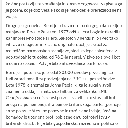
žolčno postavlja ta vprašanja in kimave odgovore. Napisala ga
je potem, ko je doživela, kako si je neko dekle prerezalo žile na
wc-ju.
Drugo je zgodovina. Bend je bil razmeroma dolgega daha, kljub
menjavam. Prva je že jeseni 1977 odšla Lora Logic in naredila
kar impresivno solo kariero. Saksofon v bendu ni bil več tako
vihravo nelogičen in krasno originalen, bolj je skrbel za
melodično-harmonsko spremljavo, sled iz vloge saksofona v
pop godbah je tu dolga, od R&B-ja naprej. V živo so sloveli kot
močni nastopači, Poly je bila antizvezdnica punk rocka.
Bend je – potem ko je prodal 30.000 izvodov prve singlice –
tudi zaradi omejitev predvajanja na BBC-ju – posnel še dve.
Leta 1978 je snemal za Johna Peela, ki ga je sukal v svoji
znameniti oddaji, in nato izdal album za velikanko EMI.
vsi po vrsti slavili in postavljali kot
Germfree Adolescents so
enega najpomembnejših albumov britanskega punka (pozneje
so se pojavile številne ponovne in razširjene izdaje). Večina
komadov je uperjena proti poblaznelemu potrošništvu v
britanski družbi, ki je bila gospodarsko, razredno in politično