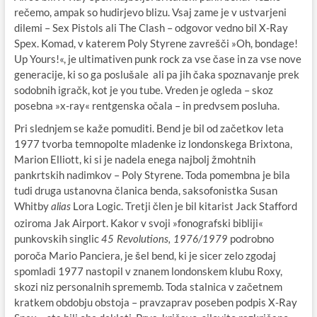
rečemo, ampak so hudirjevo blizu. Vsaj zame je v ustvarjeni
dilemi – Sex Pistols ali The Clash – odgovor vedno bil X-Ray
Spex. Komad, v katerem Poly Styrene zavrešči »Oh, bondage!
Up Yours!«, je ultimativen punk rock za vse čase in za vse nove
generacije, ki so ga poslušale ali pa jih čaka spoznavanje prek
sodobnih igračk, kot je you tube. Vreden je ogleda – skoz
posebna »x-ray« rentgenska očala – in predvsem posluha.
Pri slednjem se kaže pomuditi. Bend je bil od začetkov leta
1977 tvorba temnopolte mladenke iz londonskega Brixtona,
Marion Elliott, ki si je nadela enega najbolj žmohtnih
pankrtskih nadimkov – Poly Styrene. Toda pomembna je bila
tudi druga ustanovna članica benda, saksofonistka Susan
Whitby
Lora Logic. Tretji člen je bil kitarist Jack Stafford
alias
oziroma Jak Airport. Kakor v svoji »fonografski bibliji«
punkovskih singlic
podrobno
45 Revolutions, 1976/1979
poroča Mario Panciera, je šel bend, ki je sicer zelo zgodaj
spomladi 1977 nastopil v znanem londonskem klubu Roxy,
skozi niz personalnih sprememb. Toda stalnica v začetnem
kratkem obdobju obstoja – pravzaprav poseben podpis X-Ray