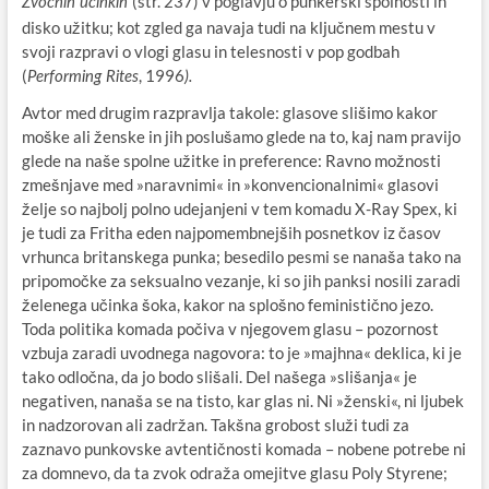
(str. 237) v poglavju o punkerski spolnosti in
Zvočnih učinkih
disko užitku; kot zgled ga navaja tudi na ključnem mestu v
svoji razpravi o vlogi glasu in telesnosti v pop godbah
(
, 1996
Performing Rites
).
Avtor med drugim razpravlja takole: glasove slišimo kakor
moške ali ženske in jih poslušamo glede na to, kaj nam pravijo
glede na naše spolne užitke in preference: Ravno možnosti
zmešnjave med »naravnimi« in »konvencionalnimi« glasovi
želje so najbolj polno udejanjeni v tem komadu X-Ray Spex, ki
je tudi za Fritha eden najpomembnejših posnetkov iz časov
vrhunca britanskega punka; besedilo pesmi se nanaša tako na
pripomočke za seksualno vezanje, ki so jih panksi nosili zaradi
želenega učinka šoka, kakor na splošno feministično jezo.
Toda politika komada počiva v njegovem glasu – pozornost
vzbuja zaradi uvodnega nagovora: to je »majhna« deklica, ki je
tako odločna, da jo bodo slišali. Del našega »slišanja« je
negativen, nanaša se na tisto, kar glas ni. Ni »ženski«, ni ljubek
in nadzorovan ali zadržan. Takšna grobost služi tudi za
zaznavo punkovske avtentičnosti komada – nobene potrebe ni
za domnevo, da ta zvok odraža omejitve glasu Poly Styrene;