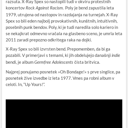
razsuta. X-Ray Spex so nastopili tudi v okviru protestnih
koncertov
Poly je bend zapustila leta
Rock Against Racism.
1979, utrujena od nastopov in razdajanja na turnejah. X-Ray
Spex so bili eden najbolj provokativnih, kunštnih, intuitivnih,
posebnih punk bendov. Poly, ki je tudi naredila solo kariero in
se nekajkrat odmevno vračala na glasbeno sceno, je umrla leta
2011 zaradi prepozno odkritega raka na dojki.
X-Ray Spex so bili izvrsten bend. Prepomemben, da bi ga
pozabili. V primerjavi s temami, ki jih obdelujejo današnji
indie
bendi, je album
čista britvica.
Germfree Adolescents
Najprej ponujamo posnetek »Oh Bondage!« s prve singlice, pa
posnetek žive izvedbe iz leta 1977. Vmes pa robni album v
celoti. In, “Up Yours!”.