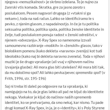
njegova »nemuzikalnost« je skrbno izdelana. To je nujno za
žanrski vtis komada. Skratka, gre za jasno
s
zaroto
poslušalcem. Pesem nagovori drugega (z »vtakni si ga
nekam«), toda na naš račun. Lahko se identificiramo le s
pevko, z njenim glasom, z napadalnostjo. In če je tu politika
seksualna politika, politika spola, politika ženske identitete in
želje, tudi poslušalcem ponuja radost v ženski odrešitvi, v
njenem »odvezanju«. X-Ray Spex so namenoma izzvali
samoumevno razbiranje »moških« in »ženskih« glasov, tako v
biološkem pomenu (kako dekleta »naravno« zvenijo) kot tudi
ideološko (kako naj bi dekleta naravno zvenela). Toda v njihovi
muziki je še drugo vprašanje (ali vsaj v njihovem načinu
izvajanja glasbe): Ali mora glas biti utelešen? Ali mora biti tak,
da mu določimo spol? Ali lahko pevka/pevec
? (v
spremenita spol
Frith, 1996, str. 195-196)
Saj ni treba iti daleč po odgovore na ta vprašanja, ki
namigujejo na to, da je glas lahko ali pač ne ključ do identitete
nekoga. Vsekakor je ključ do načinov naših sprememb
identitet, ko se pretvarjamo, da smo nekaj, kar nismo. Tu pade
drugi komad X-Ray Spex, in ja, je o »Identity«, ki s Poly Styrene