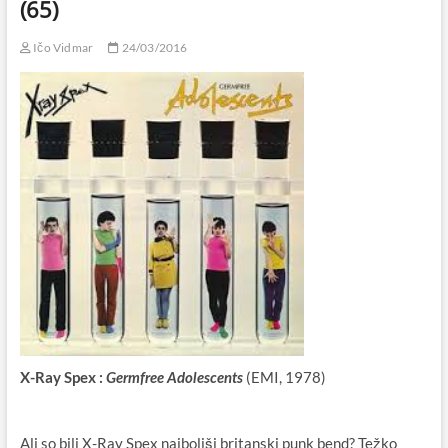
(65)
Ičo Vidmar
24/03/2016
X-Ray Spex :
(EMI, 1978)
Germfree Adolescents
Ali so bili X-Ray Spex najboljši britanski punk bend? Težko