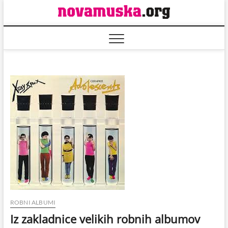
Skip
to
content
ROBNI ALBUMI
Iz zakladnice velikih robnih albumov