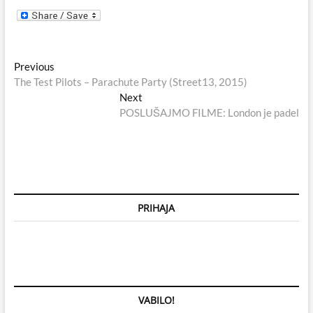
Navigacija
Previous
Previous
post:
The Test Pilots – Parachute Party (Street13, 2015)
prispevka
Next
Next
post:
POSLUŠAJMO FILME: London je padel
PRIHAJA
VABILO!