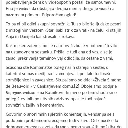
pobebavljenje žensk v videospotih postali že samoumevni.
Eno je
vedeti,
da obstajajo dvojna merila
,
drugo je
videti
na
nazornem primeru. Priporočam ogled!
To pa ni bil edini skupni sovražnik. Tu so bile še ljudske pesmi
z mizoginim verzom »Stari babi štrik za vrat!« na čelu, ki sta jih
Anja in Danijela kar stresali iz rokava.
Kak mesec zatem smo se nato prvič zbrale v polnem številu
na ustanovnem sestanku. Prišla je tudi ena od vas, a se je
zaradi prekrivanja terminov vaj odločila, da ostane z vami.
Sčasoma ste Kombinatke poleg naših starejših sester, s
katerimi so nas mediji radi zamenjevali, postale tudi naše
somišljenice in zaveznice. Skupaj smo se drle: »Živela Simone
de Beauvoir! « v Cankarjevem domu.
[2]
Oboje smo podprle
Refugees welcome
na Kotnikovi. In ravno po tem shodu smo
poleg številnih pozitivnih odzivov opazile tudi največ
sovražnih, žaljivih komentarjev.
Govorim o anonimnih spletnih komentarjih, vendar pa se s
podobnim problemom srečujemo tudi v živo. Od »mucik« do
dobronamernega nasveta, da »ne smemo sovražiti moških«, do