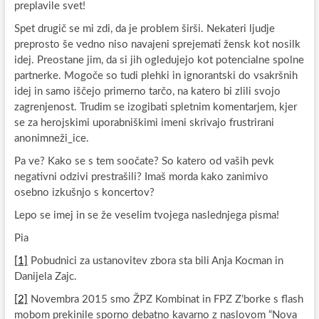
preplavile svet!
Spet drugič se mi zdi, da je problem širši. Nekateri ljudje
preprosto še vedno niso navajeni sprejemati žensk kot nosilk
idej. Preostane jim, da si jih ogledujejo kot potencialne spolne
partnerke. Mogoče so tudi plehki in ignorantski do vsakršnih
idej in samo iščejo primerno tarčo, na katero bi zlili svojo
zagrenjenost. Trudim se izogibati spletnim komentarjem, kjer
se za herojskimi uporabniškimi imeni skrivajo frustrirani
anonimneži_ice.
Pa ve? Kako se s tem soočate? So katero od vaših pevk
negativni odzivi prestrašili? Imaš morda kako zanimivo
osebno izkušnjo s koncertov?
Lepo se imej in se že veselim tvojega naslednjega pisma!
Pia
[1]
Pobudnici za ustanovitev zbora sta bili Anja Kocman in
Danijela Zajc.
[2]
Novembra 2015 smo ŽPZ Kombinat in FPZ Z’borke s flash
mobom prekinile sporno debatno kavarno z naslovom “Nova