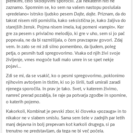
plehkimi, celo škodljivimi sporočili. Žal nekaterih niti ne
zaznamo. Spomnim se, ko sem na vašem nastopu poslušala
»predelano« istrsko ljudsko pesem
Dajte, dajte
. Priznam, da do
takrat nisem niti pomislila, kako seksistična je, kako žaljiva do
starejših žensk. Pojma nisem imela, kaj pomeni »rampin«. Ker
gre za pesem s privlačno melodijo, ki gre v uho, sem si jo pač
popevala, ne da bi razmišljala, o čem pravzaprav govori. Zdaj
vem. In zato se mi zdi silno pomembno, da ljudem, poleg
petja, o pesmih tudi spregovorimo. Vsaka od njih živi svoje
življenje, vmes mogoče tudi malo umre in se spet nekje
pojavi…
Zdi se mi, da se vsakič, ko o pesmi spregovorimo, poklonimo
njihovim avtorjem in tistim, ki so jo širili, tudi umirali zaradi
njenega sporočila. In prav je tako. Svet, v katerem živimo,
namreč prerad pozablja, še raje pa potvarja zgodbe in spomine,
o katerih pojemo.
Kakorkoli, Kombinat je pevski zbor, ki človeka »pozauga« in to
nikakor ne v slabem smislu. Sama sem šele v zadnjih par letih
manj dejavna in bolj prepevam kot karkoli drugega, si pa
trenutno ne predstavljam, da tega ne bi več počela.