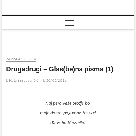
Skip
to
content
ZAPISI AKTERJEV
Drugadrugi – Glas(be)na pisma (1)
Katarina Juvančič
30/05/2016
Naj pero vaše orožje bo,
moje dobre, pogumne ženske!
(Kavisha Mazzella)