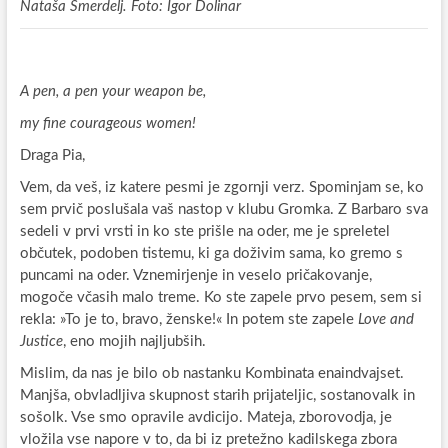
Nataša Smerdelj. Foto: Igor Dolinar
A pen, a pen your weapon be,
my fine courageous women!
Draga Pia,
Vem, da veš, iz katere pesmi je zgornji verz. Spominjam se, ko
sem prvič poslušala vaš nastop v klubu Gromka. Z Barbaro sva
sedeli v prvi vrsti in ko ste prišle na oder, me je spreletel
občutek, podoben tistemu, ki ga doživim sama, ko gremo s
puncami na oder. Vznemirjenje in veselo pričakovanje,
mogoče včasih malo treme. Ko ste zapele prvo pesem, sem si
rekla: »To je to, bravo, ženske!« In potem ste zapele
Love and
Justice
, eno mojih najljubših.
Mislim, da nas je bilo ob nastanku Kombinata enaindvajset.
Manjša, obvladljiva skupnost starih prijateljic, sostanovalk in
sošolk. Vse smo opravile avdicijo. Mateja, zborovodja, je
vložila vse napore v to, da bi iz pretežno kadilskega zbora