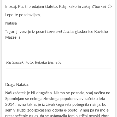
In zdaj, Pia, ti predajam štafeto. Kdaj, kako in zakaj Z’borke? 🙂
Lepo te pozdravljam,
Nataša
*zgornji verz je iz pesmi
Love and Justice
glasbenice Kavishe
Mazzella
Pia Skušek. Foto: Rebeka Bernetič
Draga Nataša,
Naš začetek je bil drugačen. Nismo se poznale, vsaj večina ne.
Spominjam se nekega zimskega popoldneva v začetku leta
2014, ravno takrat je iz živalskega vrta pobegnila risinja, ko
sem v službi zdolgočaseno odprla e-pošto. V njej pa na moje
presenečenje oglas, da se ustanavlja feministični pevski zbor.