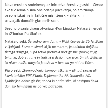
Nova muska v sodelovanju z Iniciativo žensk v glasbi –
Glasne
skozi osebna pisma obelodanja pričevanja, polemiziranja,
osebne izkušnje in kritične misli žensk – akterk in
ustvarjalk domačih glasbenih scen.
Sezono pisanja pisem otvarjata »Kombinatka« Nataša Smerdelj
in »Z’borka« Pia Skušek.
Nataša o sebi:
Še vedno sem doma v Pivki, čeprav že 25 let živim
v Ljubljani. Seznam stvari, ki jih ne maram, je občutno daljši od
tistega drugega, bi pa težko preživela brez glasbe, filmov, knjig,
tvitanja, dobre hrane in ljudi, ki si delijo moje srce. Smisla življenja
še nisem našla, mogoče je težava v tem, da ga niti ne iščem.
Pia o sebi:
Zborovodkinja, komponistka in v sili tudi pevka ali
klaviaturistka FPZ Z’bork. Diplomantka FF, študentka AG.
Ljubiteljica dobre glasbe, sonca in optimistka, ki nestrpno čaka
dan, ko feminizem ne bo več potreben.