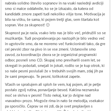
nabrala solidno število sopranov in na vsaki naslednji avdiciji
smo si malce oddahnile, ko se je izkazalo, da katera od
kandidatk zmore zapeti tudi nekoliko višje tone. Motivacija je
bila na višku, še sama, ki pojem tretji glas, sem štartala kot
sopran. Vse za skupnost! 🙂
Skupnost pa je rasla, vsako leto nas je bilo več, pridružili so se
muzikantje. Tudi povpraševanja po nastopih je bilo vedno več
in ugotovile smo, da ne moremo več funkcionirati tako, da gre
cel pevski zbor na pivo in se vse zmeni. Ustanovile smo
zavod, za koordinacijo zbora se je organiziral programski
odbor, posneli smo CD. Skupaj smo previharili osem let, se
skregali in pobotali, smejali in jokali, rodilo se je kup otrok, ki
so naše pesmi poslušali že v trebuhih svojih mam, zdaj jih pa
že sami prepevajo. Te pesmi, tolikokrat zapete.
Včasih se sprašujem ali sploh še vem, kaj pojem, ali je petje
postalo zgolj rutina, ponavljanje besed. Kakšna neznanska
moč se skriva v pesmi! Tisto nekaj, kar jo dvigne nad
»navadno« prozo. Mogoče rima in nato še melodija, vsekakor
pa sporočilo. Čeprav se mi zdi, da je svet preplavljen s