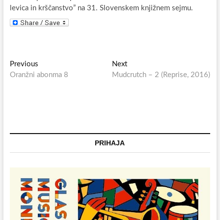
levica in krščanstvo” na 31. Slovenskem knjižnem sejmu.
Navigacija
Previous
Next
Previous
Next
post:
post:
Oranžni abonma 8
Mudcrutch – 2 (Reprise, 2016)
prispevka
PRIHAJA