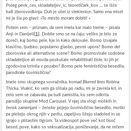
Poleg pevk_cev, skladateljev_ic, teoretičark_kov … se išče
tudi zborovodkinja. Duh je ušel iz steklenice. Samo ena misel
mi je šla po glavi: »To mesto moram dobiti! «
Potem sem – priznam, da sem imela kar malo treme – pisala
Anji in Danijeli
[1]
. Dobile smo se na čaju; veliko je bilo za
doreči, kaj bomo pele, kje in kako delovale. Bomo izvajale
klasično, ljudsko, popularno glasbo, pesmi upora? Bomo del
zborovske ali alternativne scene? Bomo promovirale sodobne
skladateljice ali morda poskušale rehabilitirati tiste, ki jih je
zgodovina izrinila v pozabo? Bomo pele feministična besedila,
parodirale šovinistična?
Imele smo skupnega sovražnika, komad
Blurred lines
Robina
Thicka. Vsakič, ko sem ga slišala po radiu, mi je zavrela kri, in
zelo sem se zabavala, pa tudi zamislila, ko sem odkrila
parodijo skupine Mod Carousel. V njej sta vlogi moških in
žensk zamenjani – ženske pojejo šovinistično besedilo, moški
pa plešejo okrog njih v perilu, zapeljivo ližejo sladoled in se
igrajo s plišastim tigrom. Ta videospot pove več kot tisoč
besed, pove, kako so seksualizacija, poniževanje, da ne rečem