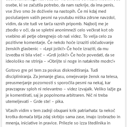
osebe, ki se začutila potrebo, da nam razkrije, da ima penis,
vse živo smo že doživele na nastopih. Če mi kdaj med
poslušanjem vaših pesmi na youtubu miška zdrsne navzdol,
vidim, da ste tudi ve tarča raznih pripomb. Najbolj me je
zbodlo v oči, da se spletni anonimneži celo večkrat kot ob
vsebino ali petje obregnejo ob naš videz. To velja celo za
pozitivne komentarje. Če nekdo hoče izraziti občudovanje
ženskih glasbenic – »Lepi joški!« Če hoče izraziti, da mu
izvedba ni bila všeč – »Grdi joški!« Če hoče povedati, da se
ideološko ne strinja – »Obrijte si noge in nataknite modrc!«
Gotovo gre pri tem za poskus diskreditiranja. Tudi
discipliniranja. Za jemanje glasu, omejevanje žensk na telesa,
preusmerjanje pozornosti s sporočila pesmi na nekaj, kar
pravzaprav sploh ni relevantno – videz izvajalk. Veliko lažje ga
je komentirati, saj je popolnoma arbitraren. Nič ni treba
utemeljevati – Grde ste! – pika.
Včasih vidim v tem zadnji obupani krik patriarhata: ta nekoč
krotka domača bitja zdaj skrbijo sama zase, imajo izobrazbo in
mnenja, iniciative in pravice. Prilezle so izza štedilnika in