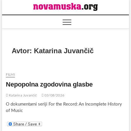
Skip
to
content
Avtor:
Katarina Juvančič
FILMI
Nepopolna zgodovina glasbe
Katarina Juvančič
03/08/2026
O dokumentarni seriji For the Record: An Incomplete History
of Music