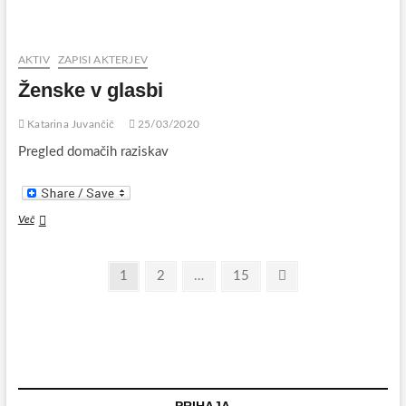
v
spomin
AKTIV
ZAPISI AKTERJEV
Ženske v glasbi
Katarina Juvančič
25/03/2020
Pregled domačih raziskav
Ženske
Več
v
glasbi
Številčenje
Page
Page
Page
Next
1
2
…
15
page
prispevkov