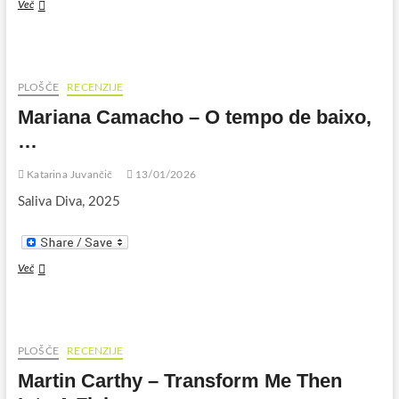
Nepopolna
Več
zgodovina
glasbe
PLOŠČE
RECENZIJE
Mariana Camacho – O tempo de baixo,
…
Katarina Juvančič
13/01/2026
Saliva Diva, 2025
Mariana
Več
Camacho
–
O
tempo
de
PLOŠČE
RECENZIJE
baixo,
Martin Carthy – Transform Me Then
…