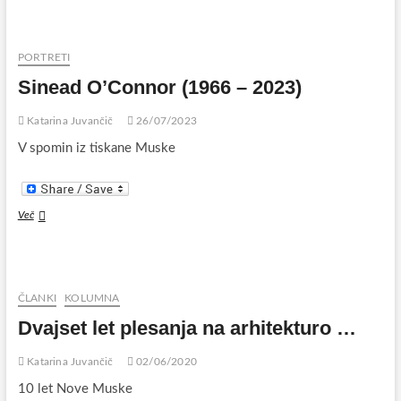
PORTRETI
Sinead O’Connor (1966 – 2023)
Katarina Juvančič
26/07/2023
V spomin iz tiskane Muske
Sinead
Več
O’Connor
(1966
–
2023)
ČLANKI
KOLUMNA
Dvajset let plesanja na arhitekturo …
Katarina Juvančič
02/06/2020
10 let Nove Muske