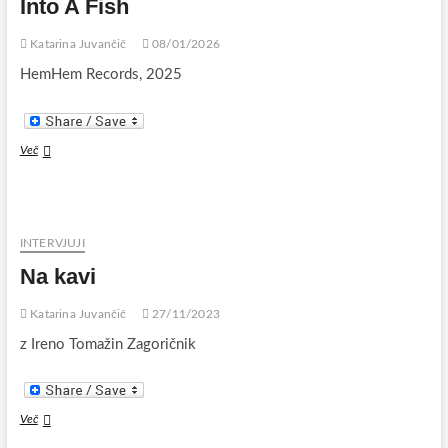
Into A Fish
Katarina Juvančič
08/01/2026
HemHem Records, 2025
Martin
Več
Carthy
–
Transform
Me
Then
INTERVJUJI
Into
Na kavi
A
Fish
Katarina Juvančič
27/11/2023
z Ireno Tomažin Zagoričnik
Na
Več
kavi