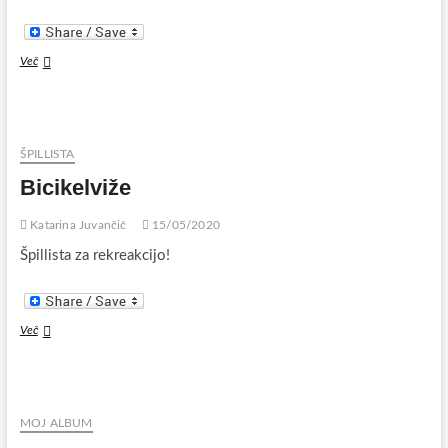
Dvajset
Več
let
plesanja
na
arhitekturo
…
ŠPILLISTA
Bicikelviže
Katarina Juvančič
15/05/2020
Špillista za rekreakcijo!
Bicikelviže
Več
MOJ ALBUM