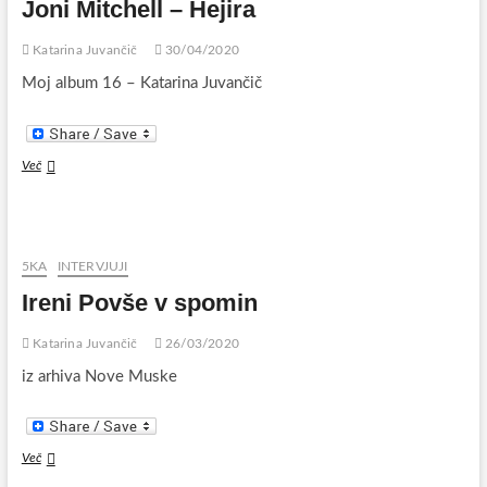
Joni Mitchell – Hejira
Katarina Juvančič
30/04/2020
Moj album 16 – Katarina Juvančič
Joni
Več
Mitchell
–
Hejira
5KA
INTERVJUJI
Ireni Povše v spomin
Katarina Juvančič
26/03/2020
iz arhiva Nove Muske
Ireni
Več
Povše