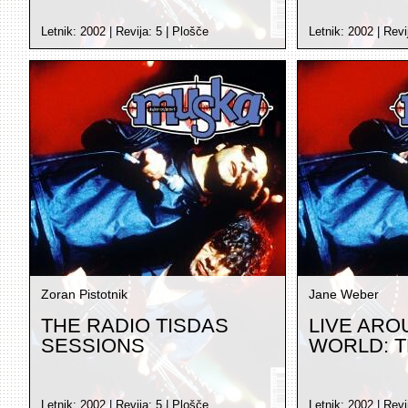
Letnik:
2002
| Revija:
5
|
Plošče
Letnik:
2002
| Revi
Zoran Pistotnik
Jane Weber
THE RADIO TISDAS
LIVE ARO
SESSIONS
WORLD: T
Letnik:
2002
| Revija:
5
|
Plošče
Letnik:
2002
| Revi