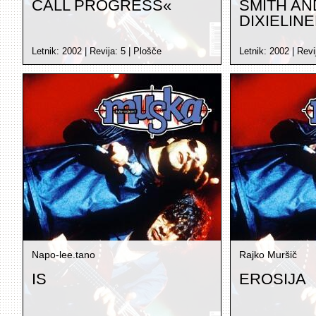
CALL PROGRESS«
SMITH AN
DIXIELIN
Letnik:
2002
| Revija:
5
|
Plošče
Letnik:
2002
| Revi
Napo-lee.tano
Rajko Muršič
IS
EROSIJA