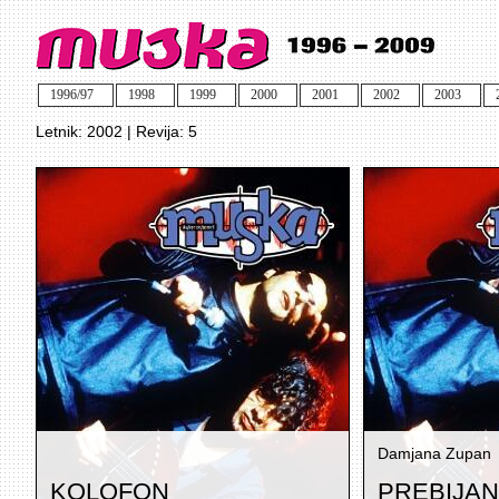
1996/97
1998
1999
2000
2001
2002
2003
Letnik: 2002 | Revija: 5
Damjana Zupan
KOLOFON
PREBIJAN