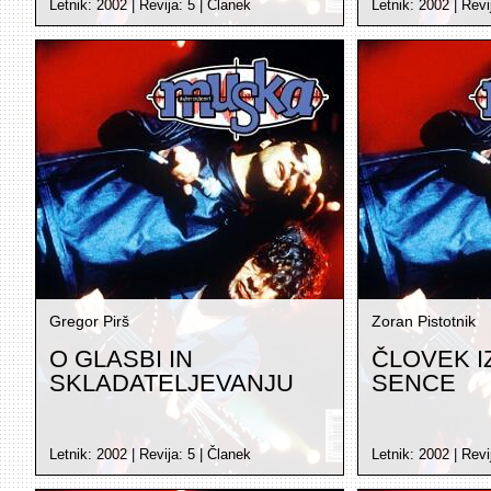
Letnik:
2002
| Revija:
5
|
Članek
Letnik:
2002
| Revi
Gregor Pirš
Zoran Pistotnik
O GLASBI IN
ČLOVEK I
SKLADATELJEVANJU
SENCE
Letnik:
2002
| Revija:
5
|
Članek
Letnik:
2002
| Revi